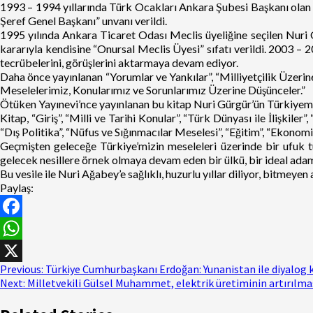
1993 – 1994 yıllarında Türk Ocakları Ankara Şubesi Başkanı olan 
Şeref Genel Başkanı” unvanı verildi.
1995 yılında Ankara Ticaret Odası Meclis üyeliğine seçilen Nuri
kararıyla kendisine “Onursal Meclis Üyesi” sıfatı verildi. 2003 –
tecrübelerini, görüşlerini aktarmaya devam ediyor.
Daha önce yayınlanan “Yorumlar ve Yankılar”, “Milliyetçilik Üzerine”
Meselelerimiz, Konularımız ve Sorunlarımız Üzerine Düşünceler.”
Ötüken Yayınevi’nce yayınlanan bu kitap Nuri Gürgür’ün Türkiyemizin
Kitap, “Giriş”, “Milli ve Tarihi Konular”, “Türk Dünyası ile İlişkil
“Dış Politika”, “Nüfus ve Sığınmacılar Meselesi”, “Eğitim”, “Ekonomi”
Geçmişten geleceğe Türkiye’mizin meseleleri üzerinde bir ufuk 
gelecek nesillere örnek olmaya devam eden bir ülkü, bir ideal adam
Bu vesile ile Nuri Ağabey’e sağlıklı, huzurlu yıllar diliyor, bitmeye
Paylaş:
Facebook
WhatsApp
Previous:
Türkiye Cumhurbaşkanı Erdoğan: Yunanistan ile diyalog 
X
Next:
Milletvekili Gülsel Muhammet, elektrik üretiminin artırılması