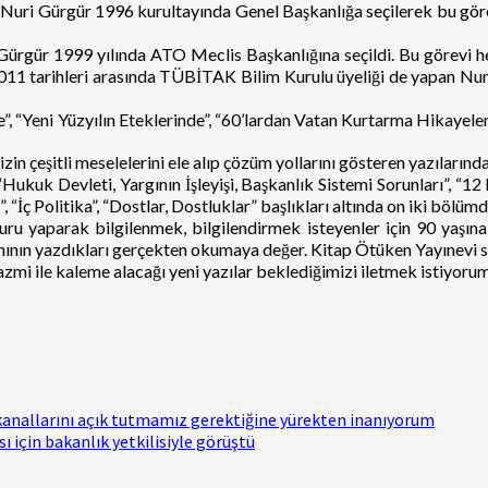
Nuri Gürgür 1996 kurultayında Genel Başkanlığa seçilerek bu görev
 Gürgür 1999 yılında ATO Meclis Başkanlığına seçildi. Bu görevi 
 2011 tarihleri arasında TÜBİTAK Bilim Kurulu üyeliği de yapan Nu
, “Yeni Yüzyılın Eteklerinde”, “60’lardan Vatan Kurtarma Hikayeleri” 
 çeşitli meselelerini ele alıp çözüm yollarını gösteren yazılarında
er”, “Hukuk Devleti, Yargının İşleyişi, Başkanlık Sistemi Sorunları”,
, “İç Politika”, “Dostlar, Dostluklar” başlıkları altında on iki bölüm
turu yaparak bilgilenmek, bilgilendirmek isteyenler için 90 ya
ının yazdıkları gerçekten okumaya değer. Kitap Ötüken Yayınevi satı
n azmi ile kaleme alacağı yeni yazılar beklediğimizi iletmek istiyorum
kanallarını açık tutmamız gerektiğine yürekten inanıyorum
 için bakanlık yetkilisiyle görüştü