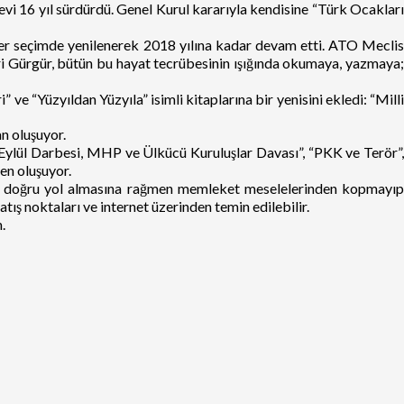
i 16 yıl sürdürdü. Genel Kurul kararıyla kendisine “Türk Ocakları
her seçimde yenilenerek 2018 yılına kadar devam etti. ATO Meclis
ri Gürgür, bütün bu hayat tecrübesinin ışığında okumaya, yazmaya;
ve “Yüzyıldan Yüzyıla” isimli kitaplarına bir yenisini ekledi: “Milli
n oluşuyor.
 “12 Eylül Darbesi, MHP ve Ülkücü Kuruluşlar Davası”, “PKK ve Terör”,
den oluşuyor.
şına doğru yol almasına rağmen memleket meselelerinden kopmayıp
ş noktaları ve internet üzerinden temin edilebilir.
.