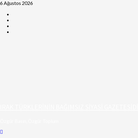
6 Ağustos 2026
IRAK TÜRKLERİNİN BAĞIMSIZ SİYASİ GAZETESİD
Özgür Basın, Özgür Toplum