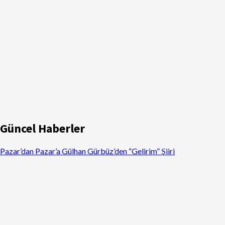
Güncel Haberler
Pazar’dan Pazar’a Gülhan Gürbüz’den “Gelirim” Şiiri