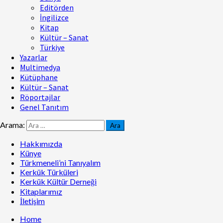
Editörden
İngilizce
Kitap
Kültür – Sanat
Türkiye
Yazarlar
Multimedya
Kütüphane
Kültür – Sanat
Röportajlar
Genel Tanıtım
Arama:
Hakkımızda
Künye
Türkmeneli’ni Tanıyalım
Kerkük Türküleri
Kerkük Kültür Derneği
Kitaplarımız
İletişim
Home