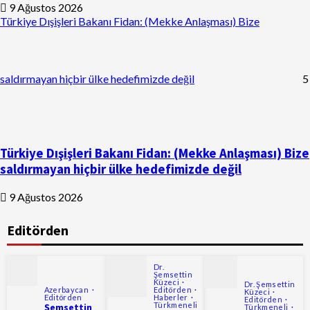
9 Ağustos 2026
Türkiye Dışişleri Bakanı Fidan: (Mekke Anlaşması) Bize
saldırmayan hiçbir ülke hedefimizde değil
5
Türkiye Dışişleri Bakanı Fidan: (Mekke Anlaşması) Bize
saldırmayan hiçbir ülke hedefimizde değil
9 Ağustos 2026
Editörden
Dr.
Şemsettin
Küzeci
Dr. Şemsettin
Azerbaycan
Editörden
Küzeci
Editörden
Haberler
Editörden
Türkmeneli
Şemsettin
Türkmeneli