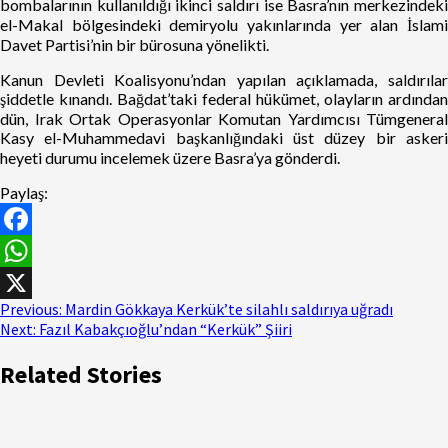
bombalarının kullanıldığı ikinci saldırı ise Basra’nın merkezindeki
el-Makal bölgesindeki demiryolu yakınlarında yer alan İslami
Davet Partisi’nin bir bürosuna yönelikti.
Kanun Devleti Koalisyonu’ndan yapılan açıklamada, saldırılar
şiddetle kınandı. Bağdat’taki federal hükümet, olayların ardından
dün, Irak Ortak Operasyonlar Komutan Yardımcısı Tümgeneral
Kasy el-Muhammedavi başkanlığındaki üst düzey bir askeri
heyeti durumu incelemek üzere Basra’ya gönderdi.
Paylaş:
Facebook
WhatsApp
Previous:
Mardin Gökkaya Kerkük’te silahlı saldırıya uğradı
X
Next:
Fazıl Kabakçıoğlu’ndan “Kerkük” Şiiri
Related Stories