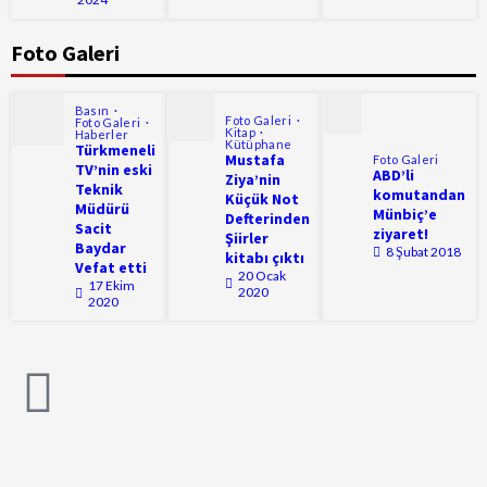
Foto Galeri
Basın
Foto Galeri
Foto Galeri
Kitap
Haberler
Kütüphane
Türkmeneli
Mustafa
Foto Galeri
TV’nin eski
ABD’li
Ziya’nin
Teknik
komutandan
Küçük Not
Müdürü
Münbiç’e
Defterinden
Sacit
ziyaret!
Şiirler
Baydar
8 Şubat 2018
kitabı çıktı
Vefat etti
20 Ocak
17 Ekim
2020
2020