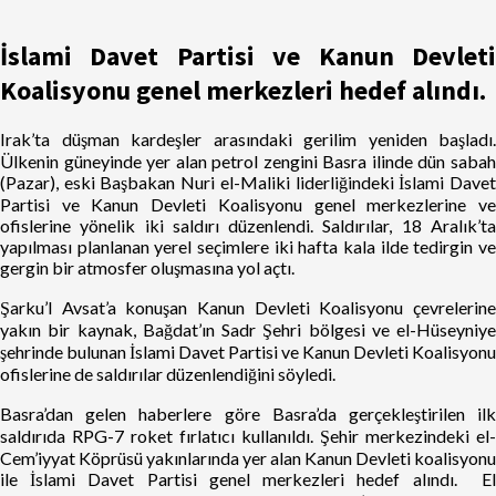
İslami Davet Partisi ve Kanun Devleti
Koalisyonu genel merkezleri hedef alındı.
Irak’ta düşman kardeşler arasındaki gerilim yeniden başladı.
Ülkenin güneyinde yer alan petrol zengini Basra ilinde dün sabah
(Pazar), eski Başbakan Nuri el-Maliki liderliğindeki İslami Davet
Partisi ve Kanun Devleti Koalisyonu genel merkezlerine ve
ofislerine yönelik iki saldırı düzenlendi. Saldırılar, 18 Aralık’ta
yapılması planlanan yerel seçimlere iki hafta kala ilde tedirgin ve
gergin bir atmosfer oluşmasına yol açtı.
Şarku’l Avsat’a konuşan Kanun Devleti Koalisyonu çevrelerine
yakın bir kaynak, Bağdat’ın Sadr Şehri bölgesi ve el-Hüseyniye
şehrinde bulunan İslami Davet Partisi ve Kanun Devleti Koalisyonu
ofislerine de saldırılar düzenlendiğini söyledi.
Basra’dan gelen haberlere göre Basra’da gerçekleştirilen ilk
saldırıda RPG-7 roket fırlatıcı kullanıldı. Şehir merkezindeki el-
Cem’iyyat Köprüsü yakınlarında yer alan Kanun Devleti koalisyonu
ile İslami Davet Partisi genel merkezleri hedef alındı. El