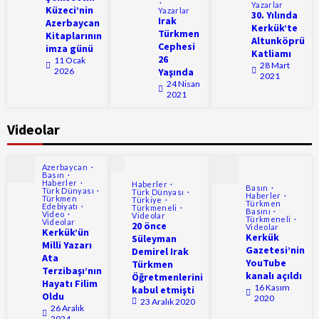
Yazarlar
Küzeci’nin
Yazarlar
30. Yılında
Irak
Azerbaycan
Kerkük’te
Türkmen
Kitaplarının
Altunköprü
Cephesi
imza günü
Katliamı
26
11 Ocak
28 Mart
2026
Yaşında
2021
24 Nisan
2021
Videolar
Azerbaycan
Basın
Haberler
Haberler
Basın
Türk Dünyası
Türk Dünyası
Haberler
Türkmen
Türkiye
Türkmen
Edebiyatı
Türkmeneli
Basını
Video
Videolar
Türkmeneli
Videolar
20 önce
Videolar
Kerkük’ün
Kerkük
Süleyman
Milli Yazarı
Gazetesi’nin
Demirel Irak
Ata
YouTube
Türkmen
Terzibaşı’nın
kanalı açıldı
Öğretmenlerini
Hayatı Filim
16 Kasım
kabul etmişti
Oldu
2020
23 Aralık 2020
26 Aralık
2024