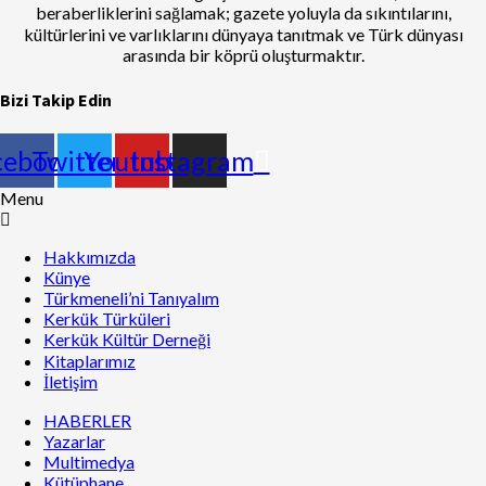
beraberliklerini sağlamak; gazete yoluyla da sıkıntılarını,
kültürlerini ve varlıklarını dünyaya tanıtmak ve Türk dünyası
arasında bir köprü oluşturmaktır.
Bizi Takip Edin
cebook
Twitter
Youtube
Instagram
Menu
Hakkımızda
Künye
Türkmeneli’ni Tanıyalım
Kerkük Türküleri
Kerkük Kültür Derneği
Kitaplarımız
İletişim
HABERLER
Yazarlar
Multimedya
Kütüphane