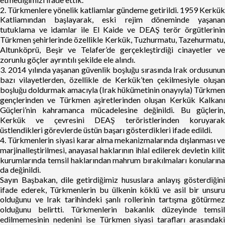
2. Türkmenlere yönelik katliamlar gündeme getirildi. 1959 Kerkük
Katliamından başlayarak, eski rejim döneminde yaşanan
tutuklama ve idamlar ile El Kaide ve DEAŞ terör örgütlerinin
Türkmen şehirlerinde özellikle Kerkük, Tuzhurmatu, Tazehurmatu,
Altunköprü, Beşir ve Telafer’de gerçekleştirdiği cinayetler ve
zorunlu göçler ayrıntılı şekilde ele alındı.
3. 2014 yılında yaşanan güvenlik boşluğu sırasında Irak ordusunun
bazı vilayetlerden, özellikle de Kerkük’ten çekilmesiyle oluşan
boşluğu doldurmak amacıyla (Irak hükümetinin onayıyla) Türkmen
gençlerinden ve Türkmen aşiretlerinden oluşan Kerkük Kalkanı
Güçleri’nin kahramanca mücadelesine değinildi. Bu güçlerin,
Kerkük ve çevresini DEAŞ teröristlerinden koruyarak
üstlendikleri görevlerde üstün başarı gösterdikleri ifade edildi.
4. Türkmenlerin siyasi karar alma mekanizmalarında dışlanması ve
marjinalleştirilmesi, anayasal haklarının ihlal edilerek devletin kilit
kurumlarında temsil haklarından mahrum bırakılmaları konularına
da değinildi.
Sayın Başbakan, dile getirdiğimiz hususlara anlayış gösterdiğini
ifade ederek, Türkmenlerin bu ülkenin köklü ve asil bir unsuru
olduğunu ve Irak tarihindeki şanlı rollerinin tartışma götürmez
olduğunu belirtti. Türkmenlerin bakanlık düzeyinde temsil
edilmemesinin nedenini ise Türkmen siyasi tarafları arasındaki