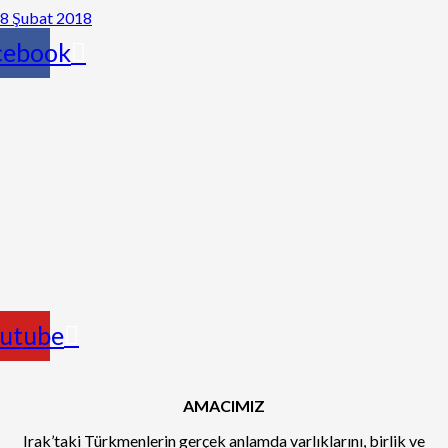
8 Şubat 2018
cebook
utube
AMACIMIZ
Irak’taki Türkmenlerin gerçek anlamda varlıklarını, birlik ve