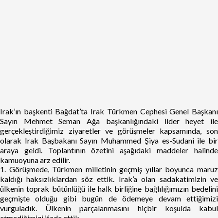
Irak’ın başkenti Bağdat’ta Irak Türkmen Cephesi Genel Başkanı
Sayın Mehmet Seman Ağa başkanlığındaki lider heyet ile
gerçekleştirdiğimiz ziyaretler ve görüşmeler kapsamında, son
olarak Irak Başbakanı Sayın Muhammed Şiya es-Sudani ile bir
araya geldi. Toplantının özetini aşağıdaki maddeler halinde
kamuoyuna arz edilir.
1. Görüşmede, Türkmen milletinin geçmiş yıllar boyunca maruz
kaldığı haksızlıklardan söz ettik. Irak’a olan sadakatimizin ve
ülkenin toprak bütünlüğü ile halk birliğine bağlılığımızın bedelini
geçmişte olduğu gibi bugün de ödemeye devam ettiğimizi
vurguladık. Ülkenin parçalanmasını hiçbir koşulda kabul
etmediğimizi ifade ettik.