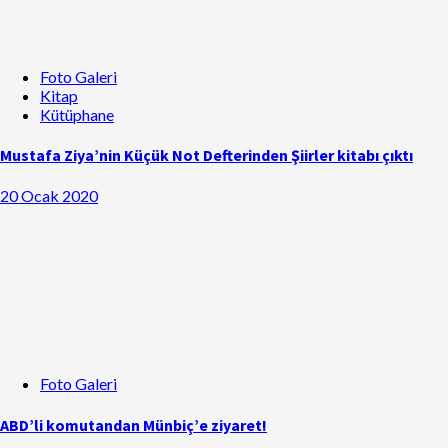
Foto Galeri
Kitap
Kütüphane
Mustafa Ziya’nin Küçük Not Defterinden Şiirler kitabı çıktı
20 Ocak 2020
Foto Galeri
ABD’li komutandan Münbiç’e ziyaret!