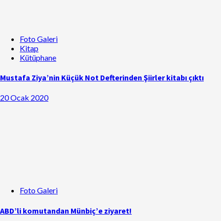
Foto Galeri
Kitap
Kütüphane
Mustafa Ziya’nin Küçük Not Defterinden Şiirler kitabı çıktı
20 Ocak 2020
Foto Galeri
ABD’li komutandan Münbiç’e ziyaret!