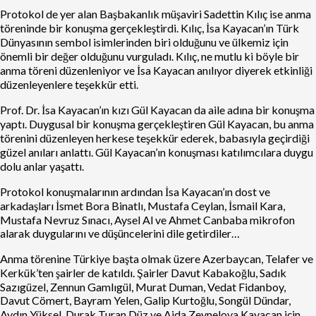
Protokol de yer alan Başbakanlık müşaviri Sadettin Kılıç ise anma
töreninde bir konuşma gerçekleştirdi. Kılıç, İsa Kayacan’ın Türk
Dünyasının sembol isimlerinden biri olduğunu ve ülkemiz için
önemli bir değer olduğunu vurguladı. Kılıç, ne mutlu ki böyle bir
anma töreni düzenleniyor ve İsa Kayacan anılıyor diyerek etkinliği
düzenleyenlere teşekkür etti.
Prof. Dr. İsa Kayacan’ın kızı Gül Kayacan da aile adına bir konuşma
yaptı. Duygusal bir konuşma gerçekleştiren Gül Kayacan, bu anma
törenini düzenleyen herkese teşekkür ederek, babasıyla geçirdiği
güzel anıları anlattı. Gül Kayacan’ın konuşması katılımcılara duygu
dolu anlar yaşattı.
Protokol konuşmalarının ardından İsa Kayacan’ın dost ve
arkadaşları İsmet Bora Binatlı, Mustafa Ceylan, İsmail Kara,
Mustafa Nevruz Sınacı, Aysel Al ve Ahmet Canbaba mikrofon
alarak duygularını ve düşüncelerini dile getirdiler…
Anma törenine Türkiye başta olmak üzere Azerbaycan, Telafer ve
Kerkük’ten şairler de katıldı. Şairler Davut Kabakoğlu, Sadık
Sazıgüzel, Zennun Gamlıgül, Murat Duman, Vedat Fidanboy,
Davut Cömert, Bayram Yelen, Galip Kurtoğlu, Songül Dündar,
Aydın Yüksel, Durak Turan Düz ve Aida Zeynelova Kayacan için