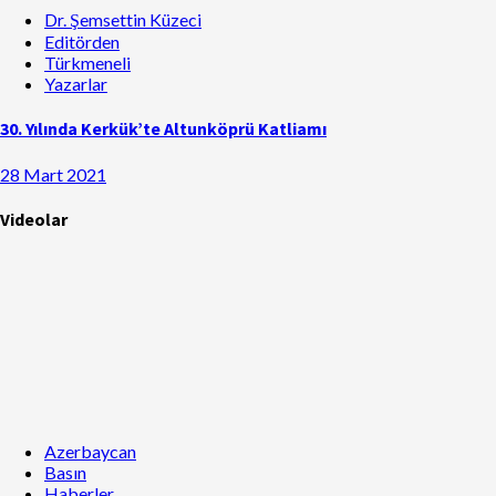
Dr. Şemsettin Küzeci
Editörden
Türkmeneli
Yazarlar
30. Yılında Kerkük’te Altunköprü Katliamı
28 Mart 2021
Videolar
Azerbaycan
Basın
Haberler