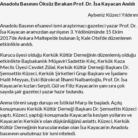
Anadolu Basınını Öksüz Bırakan Prof. Dr. İsa Kayacan Anıldı
Aybeniz Küzeci Yıldırım
Anadolu Basının efsanevi ismi araştırmacı gazeteci yazar Prof. Dr.
İsa Kayacan aramızdan ayrılışının 3. Yıldönümünde 15 Ekim
2017’de Ankara Maltepe’de bulunan İç Kale Otel’de düzenlenen
etkinlikle anıldı.
Kurucu üyesi olduğu Kerkük Kültür Derneğinin düzenlemiş olduğu
etkinlikte Başbakanlık Müşaviri Sadettin Kılıç, Kerkük Kaza
Meclis Üyesi Cevdet Zülal, Kerkük Kültür Derneği Başkanı Dr.
Şemsettin Küzeci, Kerkük Şirketleri Grup Başkanı ve İşadamı
Halit Meyyas, Eski Bürokrat İlhami Nalbantoğlu, Prof. Dr. İsa
Kayacan’ın kızları Serpil, Gül ve Filiz Kayacan’ın yanı sıra çok
sayıda şair gazeteci yazar hazır bulundu.
Anma töreni saygı duruşu ve İstiklal Marşı ile başladı. Açılış
konuşmasını Kerkük Kültür Derneği Başkanı Dr. Şemsettin Küzeci
yaptı. Küzeci, yaptığı konuşmada Kayacan’la kesişen yollarını ve
Kayacan’ın Kerkük’e olan düşkünlüğünü anlattı. Küzeci, Kerkük
Kültür Derneğinin kurucularından olan İsa Kayacan’ın Anadolu
basınının unutulmaz bir ismi niteledi.