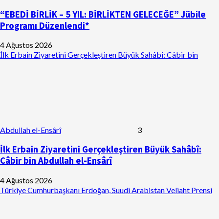
“EBEDİ BİRLİK – 5 YIL: BİRLİKTEN GELECEĞE” Jübile
Programı Düzenlendi*
4 Ağustos 2026
İlk Erbain Ziyaretini Gerçekleştiren Büyük Sahâbî: Câbir bin
Abdullah el-Ensârî
3
İlk Erbain Ziyaretini Gerçekleştiren Büyük Sahâbî:
Câbir bin Abdullah el-Ensârî
4 Ağustos 2026
Türkiye Cumhurbaşkanı Erdoğan, Suudi Arabistan Veliaht Prensi