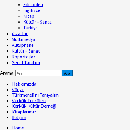
Editörden
İngilizce
Kitap
Kültür – Sanat
Türkiye
Yazarlar
Multimedya
Kütüphane
Kültür – Sanat
Röportajlar
Genel Tanıtım
Arama:
Hakkımızda
Künye
Türkmeneli’ni Tanıyalım
Kerkük Türküleri
Kerkük Kültür Derneği
Kitaplarımız
İletişim
Home