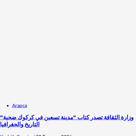
Arapça
“وزارة الثقافة تصدر كتاب “مدينة تسعين في كركوك ضحية
التاريخ والجغرافيا