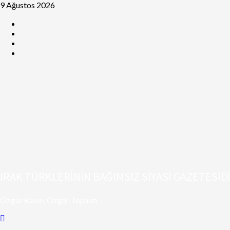
9 Ağustos 2026
IRAK TÜRKLERİNİN BAĞIMSIZ SİYASİ GAZETESİD
Özgür Basın, Özgür Toplum