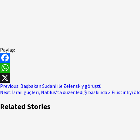
Paylaş:
Facebook
WhatsApp
Previous:
Başbakan Sudani ile Zelenskiy görüştü
X
Next:
İsrail güçleri, Nablus’ta düzenlediği baskında 3 Filistinliyi öl
Related Stories