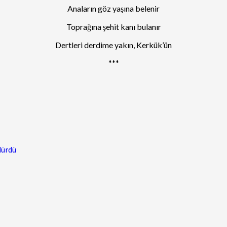
Anaların göz yaşına belenir
Toprağına şehit kanı bulanır
Dertleri derdime yakın, Kerkük’ün
***
dürdü