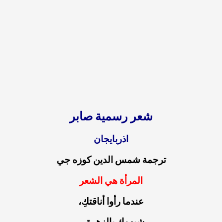
شعر رسمية صابر
اذربايجان
ترجمة شمس الدين كوزه جي
المرأة هي الشعر
عندما رأوا أناقتكِ،
شبهوكِ بالزهرة…