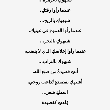
عندما رأوا رقتكِ،
شبهوكِ بالريح…
عندما رأوا الدموع في عينيكِ،
شبهوكِ بالبحر…
عندما رأوا إخلاصكِ الذي لا ينضب،
شبهوكِ بالتراب…
أنتِ قصيدةٌ من صنع الله،
أشبهكِ بقصيدةٍ تُداعب روحي.
اسمكِ شعر…
وُلدتِ كقصيدة