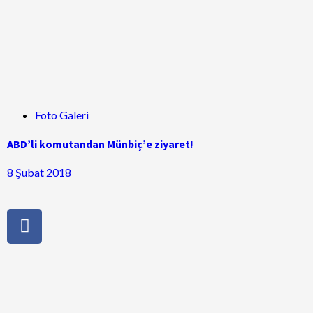
Foto Galeri
ABD’li komutandan Münbiç’e ziyaret!
8 Şubat 2018