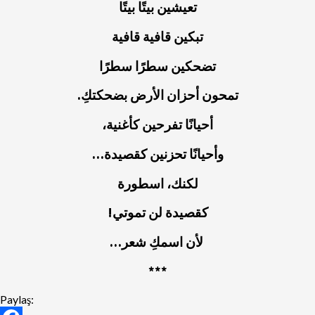
تعيشين بيتًا بيتًا
تبكين قافية قافية
تضحكين سطرًا سطرًا
تمحون أحزان الأرض بضحكتكِ.
أحيانًا تفرحين كأغنية،
وأحيانًا تحزنين كقصيدة…
لكنك، اسطورة
كقصيدة لن تموتي!
لأن اسمكِ شعر…
***
Paylaş: