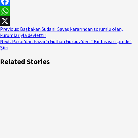
Facebook
WhatsApp
Previous:
Başbakan Sudani: Savaş kararından sorumlu olan,
X
kurumlarıyla devlettir
Next:
Pazar’dan Pazar’a Gülhan Gürbüz’den ” Bir his var içimde”
Şiiri
Related Stories