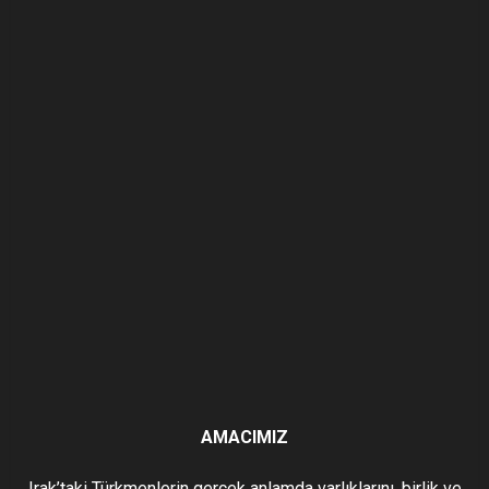
AMACIMIZ
Irak’taki Türkmenlerin gerçek anlamda varlıklarını, birlik ve