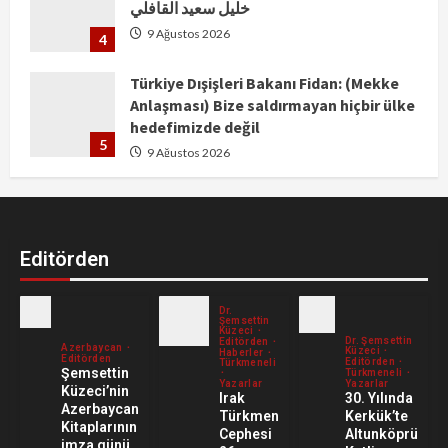
خليل سعيد القافلي
9 Ağustos 2026
4
Türkiye Dışişleri Bakanı Fidan: (Mekke
Anlaşması) Bize saldırmayan hiçbir ülke
hedefimizde değil
5
9 Ağustos 2026
Pazar’dan Pazar’a Gülhan Gürbüz’den
“Gelirim” Şiiri
9 Ağustos 2026
1
Editörden
“شراكة”
Dr.
Şemsettin
Küzeci
9 Ağustos 2026
Dr. Şemsettin
Editörden
Azerbaycan
Küzeci
2
Haberler
Editörden
Editörden
Türkmeneli
Şemsettin
Türkmeneli
Yazarlar
Yazarlar
Küzeci’nin
30. Yılında
Irak
Azerbaycan
Arzu Hüseyn’den Başlıksız Şiir
Kerkük’te
Türkmen
Kitaplarının
Altunköprü
Cephesi
9 Ağustos 2026
imza günü