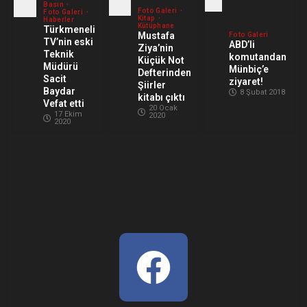
Basın
Foto Galeri
Foto Galeri
Kitap
Haberler
Kütüphane
Türkmeneli
Mustafa
Foto Galeri
TV’nin eski
ABD’li
Ziya’nin
Teknik
komutandan
Küçük Not
Müdürü
Münbiç’e
Defterinden
Sacit
ziyaret!
Şiirler
Baydar
8 Şubat 2018
kitabı çıktı
Vefat etti
20 Ocak
17 Ekim
2020
2020