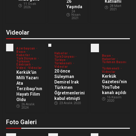
Katliamı
26
3
11 Ocak
28 Mart
Yaşında
2026
2021
24
Nisan
النخلة التي لم تنحن سيرة الدكتور إبراهيم
2021
خليل سعيد القافلي
Videolar
9 Ağustos 2026
4
Azerbaycan
Basın
Haberler
Haberler
Basın
Türk Dünyası
Türk Dünyası
Haberler
Türkiye
Türkmen
Türkmen Basını
Türkmeneli
Edebiyatı
Videolar
Video
Videolar
Türkmeneli
20 önce
Kerkük’ün
Videolar
Kerkük
Süleyman
Milli Yazarı
Gazetesi’nin
Demirel Irak
Ata
YouTube
Türkmen
Terzibaşı’nın
kanalı açıldı
Öğretmenlerini
Hayatı Filim
16 Kasım
kabul etmişti
Oldu
2020
23 Aralık 2020
26 Aralık
2024
Foto Galeri