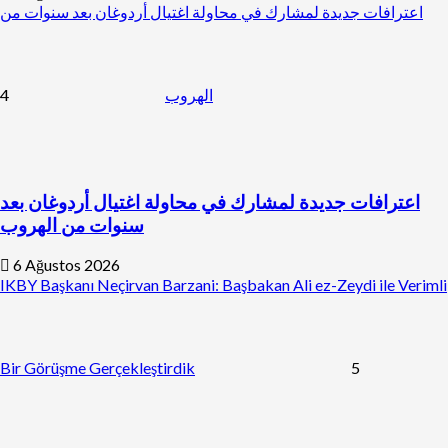
اعترافات جديدة لمشارك في محاولة اغتيال أردوغان بعد سنوات من
4
الهروب
اعترافات جديدة لمشارك في محاولة اغتيال أردوغان بعد
سنوات من الهروب
6 Ağustos 2026
IKBY Başkanı Neçirvan Barzani: Başbakan Ali ez-Zeydi ile Verimli
Bir Görüşme Gerçekleştirdik
5