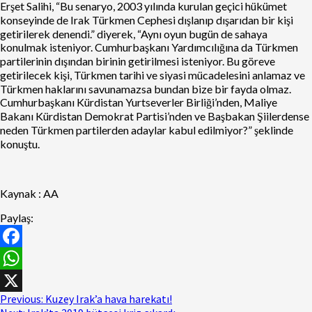
Erşet Salihi, “Bu senaryo, 2003 yılında kurulan geçici hükümet
konseyinde de Irak Türkmen Cephesi dışlanıp dışarıdan bir kişi
getirilerek denendi.” diyerek, “Aynı oyun bugün de sahaya
konulmak isteniyor. Cumhurbaşkanı Yardımcılığına da Türkmen
partilerinin dışından birinin getirilmesi isteniyor. Bu göreve
getirilecek kişi, Türkmen tarihi ve siyasi mücadelesini anlamaz ve
Türkmen haklarını savunamazsa bundan bize bir fayda olmaz.
Cumhurbaşkanı Kürdistan Yurtseverler Birliği’nden, Maliye
Bakanı Kürdistan Demokrat Partisi’nden ve Başbakan Şiilerdense
neden Türkmen partilerden adaylar kabul edilmiyor?” şeklinde
konuştu.
Kaynak : AA
Paylaş:
Facebook
WhatsApp
Previous:
Kuzey Irak’a hava harekatı!
X