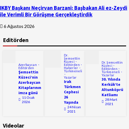
IKBY Başkanı Neçirvan Barzani: Başbakan Ali ez-Zeydi
ile Verimli Bir Görüşme Gerçekleştirdik
6 Ağustos 2026
Editörden
Dr.
Şemsettin
Küzeci
Dr. Şemsettin
Azerbaycan
Editörden
Küzeci
Editörden
Haberler
Editörden
Türkmeneli
Şemsettin
Türkmeneli
Yazarlar
Küzeci’nin
Yazarlar
30. Yılında
Irak
Azerbaycan
Kerkük’te
Türkmen
Kitaplarının
Altunköprü
Cephesi
imza günü
Katliamı
26
11 Ocak
28 Mart
2026
Yaşında
2021
24 Nisan
2021
Videolar