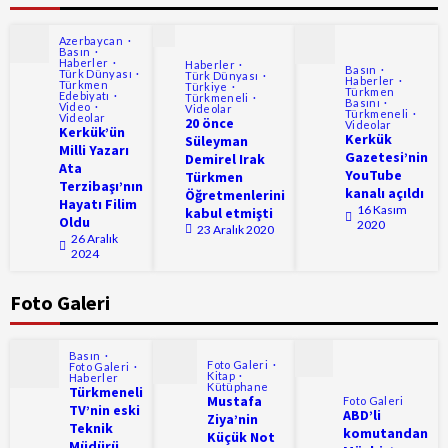
Azerbaycan
Basın
Haberler
Haberler
Basın
Türk Dünyası
Türk Dünyası
Haberler
Türkmen
Türkiye
Türkmen
Edebiyatı
Türkmeneli
Basını
Video
Videolar
Türkmeneli
Videolar
20 önce
Videolar
Kerkük’ün
Kerkük
Süleyman
Milli Yazarı
Gazetesi’nin
Demirel Irak
Ata
YouTube
Türkmen
Terzibaşı’nın
kanalı açıldı
Öğretmenlerini
Hayatı Filim
16 Kasım
kabul etmişti
Oldu
2020
23 Aralık 2020
26 Aralık
2024
Foto Galeri
Basın
Foto Galeri
Foto Galeri
Kitap
Haberler
Kütüphane
Türkmeneli
Mustafa
Foto Galeri
TV’nin eski
ABD’li
Ziya’nin
Teknik
komutandan
Küçük Not
Müdürü