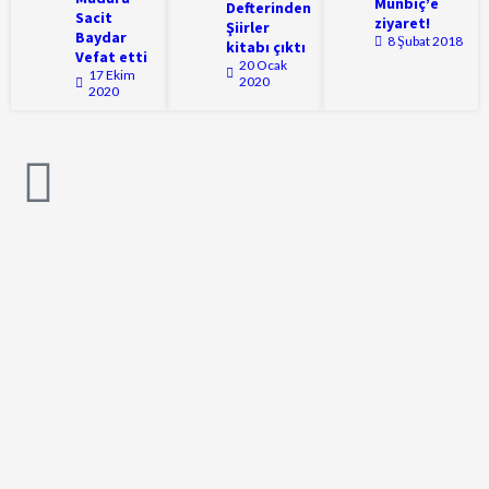
Münbiç’e
Defterinden
Sacit
ziyaret!
Şiirler
Baydar
8 Şubat 2018
kitabı çıktı
Vefat etti
20 Ocak
17 Ekim
2020
2020