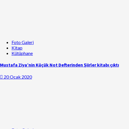
Foto Galeri
Kitap
Kütüphane
Mustafa Ziya’nin Küçük Not Defterinden Şiirler kitabı çıktı
20 Ocak 2020