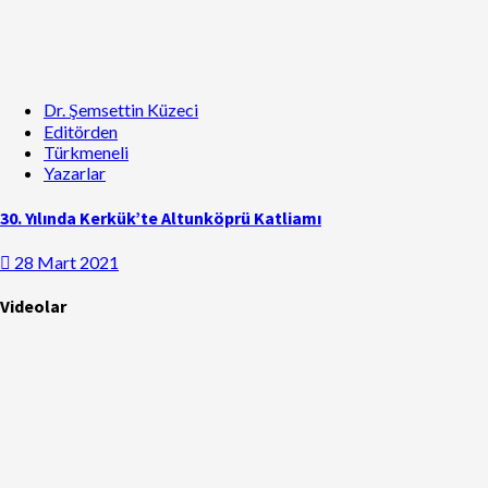
Dr. Şemsettin Küzeci
Editörden
Türkmeneli
Yazarlar
30. Yılında Kerkük’te Altunköprü Katliamı
28 Mart 2021
Videolar