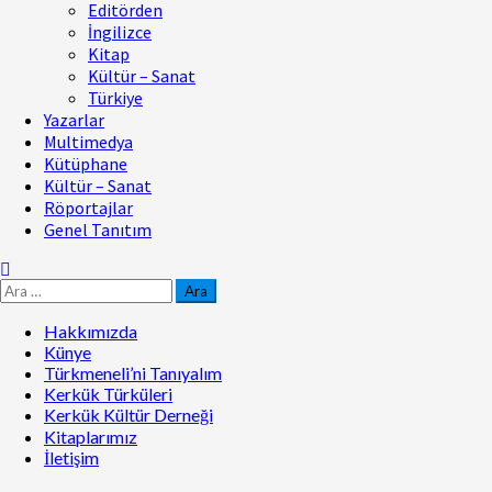
Editörden
İngilizce
Kitap
Kültür – Sanat
Türkiye
Yazarlar
Multimedya
Kütüphane
Kültür – Sanat
Röportajlar
Genel Tanıtım
Arama:
Hakkımızda
Künye
Türkmeneli’ni Tanıyalım
Kerkük Türküleri
Kerkük Kültür Derneği
Kitaplarımız
İletişim