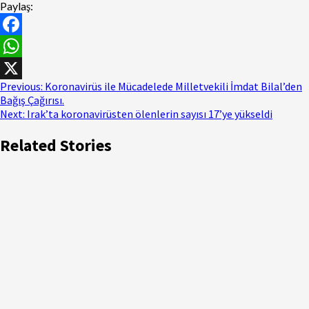
Paylaş:
Facebook
WhatsApp
Continue
Previous:
Koronavirüs ile Mücadelede Milletvekili İmdat Bilal’den
X
Bağış Çağırısı.
Reading
Next:
Irak’ta koronavirüsten ölenlerin sayısı 17’ye yükseldi
Related Stories