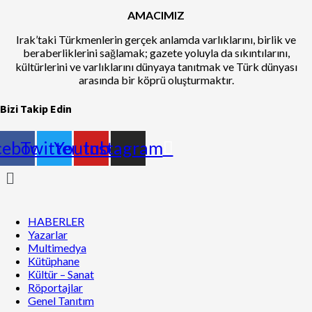
AMACIMIZ
Irak’taki Türkmenlerin gerçek anlamda varlıklarını, birlik ve
beraberliklerini sağlamak; gazete yoluyla da sıkıntılarını,
kültürlerini ve varlıklarını dünyaya tanıtmak ve Türk dünyası
arasında bir köprü oluşturmaktır.
Bizi Takip Edin
cebook
Twitter
Youtube
Instagram
Menu
HABERLER
Yazarlar
Multimedya
Kütüphane
Kültür – Sanat
Röportajlar
Genel Tanıtım