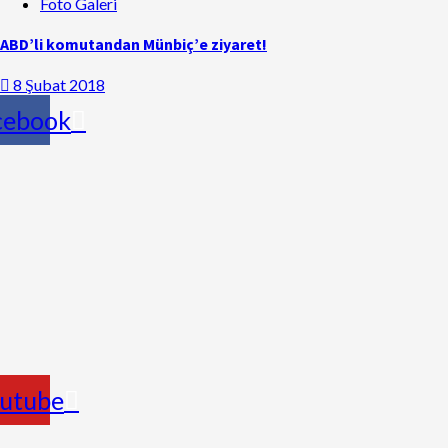
Foto Galeri
ABD’li komutandan Münbiç’e ziyaret!
8 Şubat 2018
cebook
utube