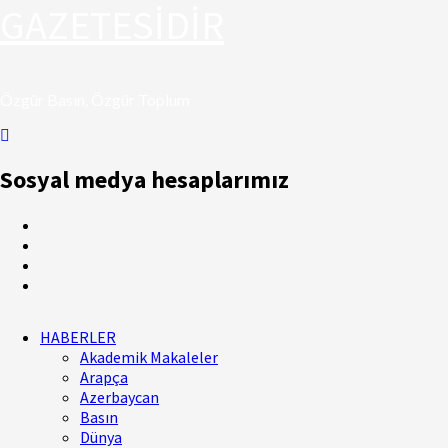
GAZETESİDİR
Özgür Basın, Özgür Toplum
Sosyal medya hesaplarımız
Facebook
Twitter
Youtube
Instagram
Primary
HABERLER
Menu
Akademik Makaleler
Arapça
Azerbaycan
Basın
Dünya