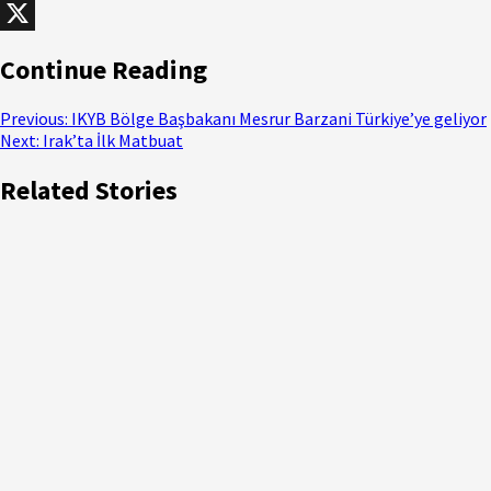
WhatsApp
X
Continue Reading
Previous:
IKYB Bölge Başbakanı Mesrur Barzani Türkiye’ye geliyor
Next:
Irak’ta İlk Matbuat
Related Stories