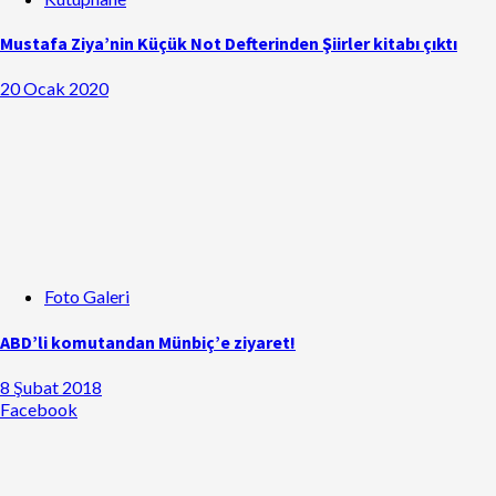
Mustafa Ziya’nin Küçük Not Defterinden Şiirler kitabı çıktı
20 Ocak 2020
Foto Galeri
ABD’li komutandan Münbiç’e ziyaret!
8 Şubat 2018
Facebook