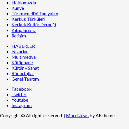
Hakkımızda
Künye
Türkmeneli’ni Tanıyalım
Kerkük Türküleri
Kerkük Kültür Derneği
Kitaplarımız
İletişim
HABERLER
Yazarlar
Multimedya
Kütüphane
Kültür – Sanat
Röportajlar
Genel Tanıtım
Facebook
Twitter
Youtube
Instagram
Copyright © All rights reserved.
|
MoreNews
by AF themes.