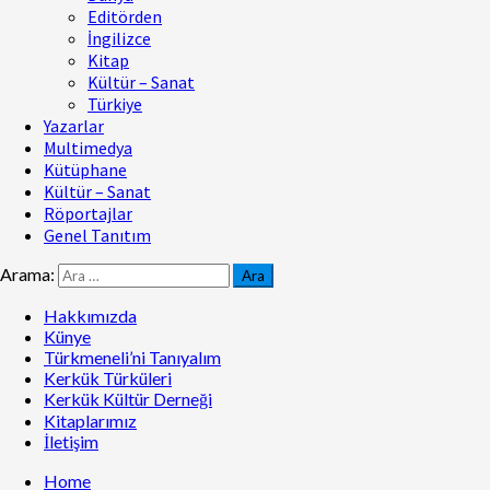
Editörden
İngilizce
Kitap
Kültür – Sanat
Türkiye
Yazarlar
Multimedya
Kütüphane
Kültür – Sanat
Röportajlar
Genel Tanıtım
Arama:
Hakkımızda
Künye
Türkmeneli’ni Tanıyalım
Kerkük Türküleri
Kerkük Kültür Derneği
Kitaplarımız
İletişim
Home