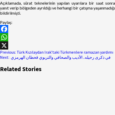
Açıklamada, sürat teknelerinin yapılan uyarılara bir saat sonra
yanıt verip bölgeden ayrıldığı ve herhangi bir çatışma yaşanmadığı
bildirilmişti.
Paylaş:
Facebook
WhatsApp
Previous:
Türk Kızılaydan Irak’taki Türkmenlere ramazan yardımı
X
Next:
في ذكرى رحيله.. الأديب والصحافي والتربوي قحطان الهرمزي
Related Stories