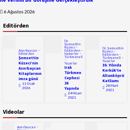
6 Ağustos 2026
Editörden
Dr.
Şemsettin
Küzeci
Dr. Şemsettin
Azerbaycan
Editörden
Küzeci
Editörden
Haberler
Editörden
Türkmeneli
Şemsettin
Türkmeneli
Yazarlar
Küzeci’nin
Yazarlar
30. Yılında
Irak
Azerbaycan
Kerkük’te
Türkmen
Kitaplarının
Altunköprü
Cephesi
imza günü
Katliamı
26
11 Ocak
28 Mart
2026
Yaşında
2021
24 Nisan
2021
Videolar
Azerbaycan