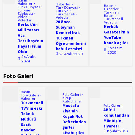
Basın
Haberler
Haberler
Basın
Türk Dünyası
Türk Dünyası
Haberler
Türkmen
Türkiye
Türkmen
Edebiyatı
Türkmeneli
Basını
Video
Videolar
Türkmeneli
Videolar
20 önce
Videolar
Kerkük’ün
Kerkük
Süleyman
Milli Yazarı
Gazetesi’nin
Demirel Irak
Ata
YouTube
Türkmen
Terzibaşı’nın
kanalı açıldı
Öğretmenlerini
Hayatı Filim
16 Kasım
kabul etmişti
Oldu
2020
23 Aralık 2020
26 Aralık
2024
Foto Galeri
Basın
Foto Galeri
Foto Galeri
Kitap
Haberler
Kütüphane
Türkmeneli
Mustafa
Foto Galeri
TV’nin eski
ABD’li
Ziya’nin
Teknik
komutandan
Küçük Not
Müdürü
Münbiç’e
Defterinden
Sacit
ziyaret!
Şiirler
Baydar
8 Şubat 2018
kitabı çıktı