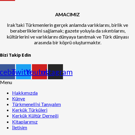
AMACIMIZ
Irak’taki Türkmenlerin gerçek anlamda varlıklarını, birlik ve
beraberliklerini sağlamak; gazete yoluyla da sıkıntılarını,
kültürlerini ve varlıklarını dünyaya tanıtmak ve Türk dünyası
arasında bir köprü oluşturmaktır.
Bizi Takip Edin
cebook
Twitter
Youtube
Instagram
Menu
Hakkımızda
Künye
Türkmeneli’ni Tanıyalım
Kerkük Türküleri
Kerkük Kültür Derneği
Kitaplarımız
İletişim