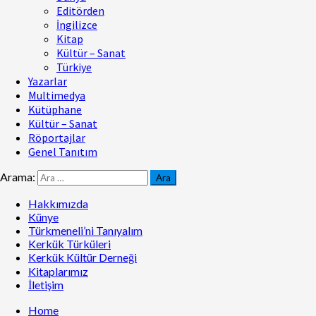
Editörden
İngilizce
Kitap
Kültür – Sanat
Türkiye
Yazarlar
Multimedya
Kütüphane
Kültür – Sanat
Röportajlar
Genel Tanıtım
Arama:
Hakkımızda
Künye
Türkmeneli’ni Tanıyalım
Kerkük Türküleri
Kerkük Kültür Derneği
Kitaplarımız
İletişim
Home