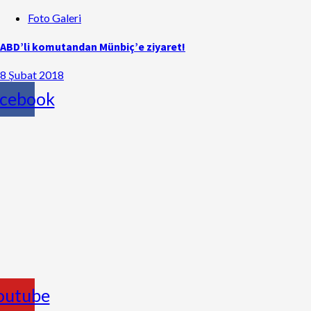
Foto Galeri
ABD’li komutandan Münbiç’e ziyaret!
8 Şubat 2018
cebook
outube