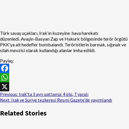
​Türk savaş uçakları, Irak’ın kuzeyine hava harekatı
düzenledi. Avaşin-Basyan Zap ve Hakurk bölgesinde terör örgütü
PKK’ya ait hedefler bombalandı. Teröristlerin barınak, sığınak ve
silah mevzisi olarak kullandığı alanlar imha edildi.
Paylaş:
Facebook
WhatsApp
Previous:
Irak’ta 3 ayrı patlama: 4 ölü, 7 yaralı
X
Next:
Irak ve Suriye tezkeresi Resmi Gazete’de yayımlandı
Related Stories