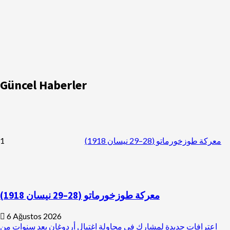
Güncel Haberler
1
معركة طوزخورماتو (28–29 نيسان 1918)
معركة طوزخورماتو (28–29 نيسان 1918)
6 Ağustos 2026
اعترافات جديدة لمشارك في محاولة اغتيال أردوغان بعد سنوات من