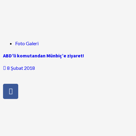
Foto Galeri
ABD’li komutandan Münbiç’e ziyaret!
8 Şubat 2018