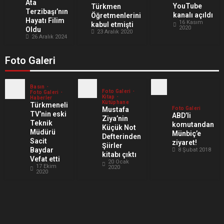
Ata
YouTube
Türkmen
Terzibaşı’nın
kanalı açıldı
Öğretmenlerini
Hayatı Filim
16 Kasım
kabul etmişti
2020
Oldu
23 Aralık 2020
26 Aralık 2024
Foto Galeri
Basın
Foto Galeri
Foto Galeri
Kitap
Haberler
Kütüphane
Türkmeneli
Mustafa
Foto Galeri
TV’nin eski
ABD’li
Ziya’nin
Teknik
komutandan
Küçük Not
Müdürü
Münbiç’e
Defterinden
Sacit
ziyaret!
Şiirler
Baydar
8 Şubat 2018
kitabı çıktı
Vefat etti
20 Ocak
17 Ekim
2020
2020