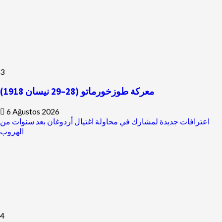
3
معركة طوزخورماتو (28–29 نيسان 1918)
6 Ağustos 2026
اعترافات جديدة لمشارك في محاولة اغتيال أردوغان بعد سنوات من
الهروب
4