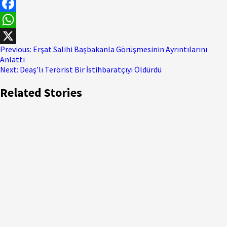
Facebook
WhatsApp
Previous:
Erşat Salihi Başbakanla Görüşmesinin Ayrıntılarını
X
Anlattı
Next:
Deaş’lı Terörist Bir İstihbaratçıyı Öldürdü
Related Stories