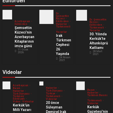
Editörden
Dr.
Şemsettin
Küzeci
Dr. Şemsettin
Editörden
Azerbaycan
Küzeci
Haberler
Editörden
Editörden
Türkmeneli
Şemsettin
Türkmeneli
Yazarlar
Küzeci’nin
Yazarlar
30. Yılında
Irak
Azerbaycan
Kerkük’te
Türkmen
Kitaplarının
Altunköprü
Cephesi
imza günü
Katliamı
26
11 Ocak
28 Mart
2026
Yaşında
2021
24 Nisan
2021
Videolar
Azerbaycan
Haberler
Basın
Basın
Türk Dünyası
Haberler
Haberler
Türkiye
Türk Dünyası
Türkmen Basını
Türkmen
Türkmeneli
Edebiyatı
Videolar
Türkmeneli
Video
Videolar
20 önce
Videolar
Kerkük’ün
Kerkük
Süleyman
Milli Yazarı
Gazetesi’nin
Demirel Irak