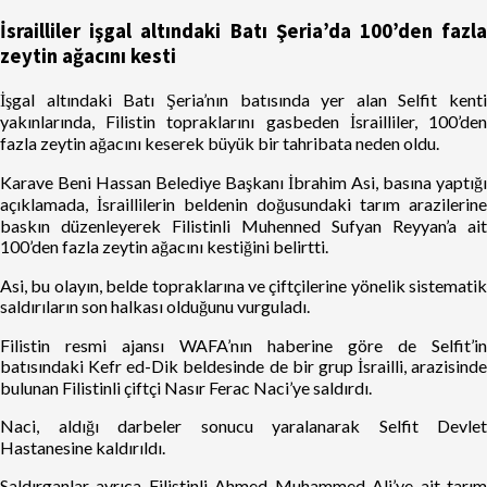
İsrailliler işgal altındaki Batı Şeria’da 100’den fazla
zeytin ağacını kesti
İşgal altındaki Batı Şeria’nın batısında yer alan Selfit kenti
yakınlarında, Filistin topraklarını gasbeden İsrailliler, 100’den
fazla zeytin ağacını keserek büyük bir tahribata neden oldu.
Karave Beni Hassan Belediye Başkanı İbrahim Asi, basına yaptığı
açıklamada, İsraillilerin beldenin doğusundaki tarım arazilerine
baskın düzenleyerek Filistinli Muhenned Sufyan Reyyan’a ait
100’den fazla zeytin ağacını kestiğini belirtti.
Asi, bu olayın, belde topraklarına ve çiftçilerine yönelik sistematik
saldırıların son halkası olduğunu vurguladı.
Filistin resmi ajansı WAFA’nın haberine göre de Selfit’in
batısındaki Kefr ed-Dik beldesinde de bir grup İsrailli, arazisinde
bulunan Filistinli çiftçi Nasır Ferac Naci’ye saldırdı.
Naci, aldığı darbeler sonucu yaralanarak Selfit Devlet
Hastanesine kaldırıldı.
Saldırganlar ayrıca Filistinli Ahmed Muhammed Ali’ye ait tarım