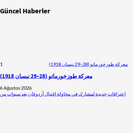
Güncel Haberler
1
معركة طوزخورماتو (28–29 نيسان 1918)
معركة طوزخورماتو (28–29 نيسان 1918)
6 Ağustos 2026
اعترافات جديدة لمشارك في محاولة اغتيال أردوغان بعد سنوات من