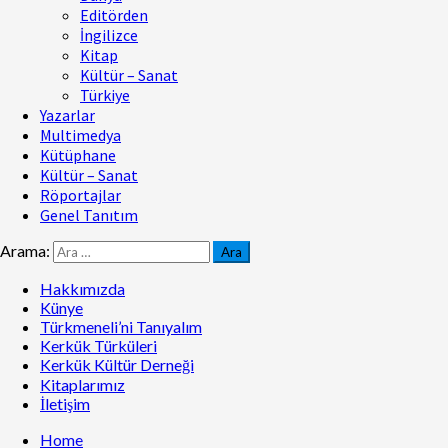
Editörden
İngilizce
Kitap
Kültür – Sanat
Türkiye
Yazarlar
Multimedya
Kütüphane
Kültür – Sanat
Röportajlar
Genel Tanıtım
Arama:
Hakkımızda
Künye
Türkmeneli’ni Tanıyalım
Kerkük Türküleri
Kerkük Kültür Derneği
Kitaplarımız
İletişim
Home