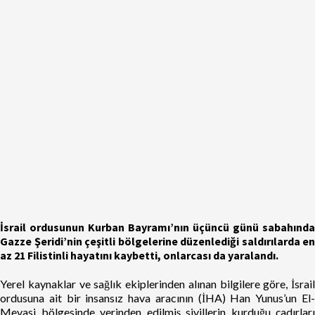
İsrail ordusunun Kurban Bayramı’nın üçüncü günü sabahında
Gazze Şeridi’nin çeşitli bölgelerine düzenlediği saldırılarda en
az 21 Filistinli hayatını kaybetti, onlarcası da yaralandı.
Yerel kaynaklar ve sağlık ekiplerinden alınan bilgilere göre, İsrail
ordusuna ait bir insansız hava aracının (İHA) Han Yunus’un El-
Mevasi bölgesinde yerinden edilmiş sivillerin kurduğu çadırları