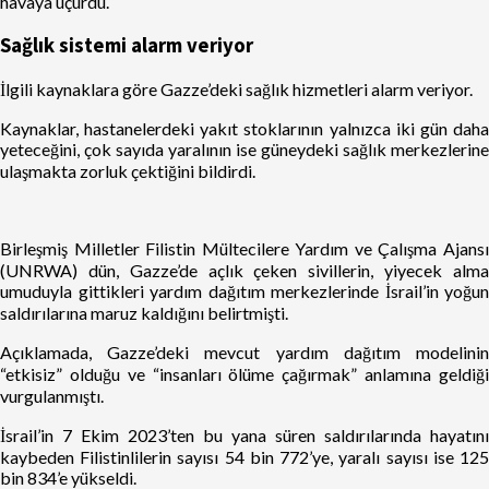
havaya uçurdu.
Sağlık sistemi alarm veriyor
İlgili kaynaklara göre Gazze’deki sağlık hizmetleri alarm veriyor.
Kaynaklar, hastanelerdeki yakıt stoklarının yalnızca iki gün daha
yeteceğini, çok sayıda yaralının ise güneydeki sağlık merkezlerine
ulaşmakta zorluk çektiğini bildirdi.
Birleşmiş Milletler Filistin Mültecilere Yardım ve Çalışma Ajansı
(UNRWA) dün, Gazze’de açlık çeken sivillerin, yiyecek alma
umuduyla gittikleri yardım dağıtım merkezlerinde İsrail’in yoğun
saldırılarına maruz kaldığını belirtmişti.
Açıklamada, Gazze’deki mevcut yardım dağıtım modelinin
“etkisiz” olduğu ve “insanları ölüme çağırmak” anlamına geldiği
vurgulanmıştı.
İsrail’in 7 Ekim 2023’ten bu yana süren saldırılarında hayatını
kaybeden Filistinlilerin sayısı 54 bin 772’ye, yaralı sayısı ise 125
bin 834’e yükseldi.