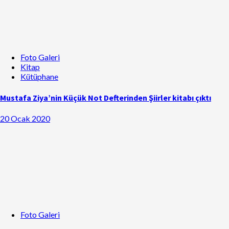
Foto Galeri
Kitap
Kütüphane
Mustafa Ziya’nin Küçük Not Defterinden Şiirler kitabı çıktı
20 Ocak 2020
Foto Galeri