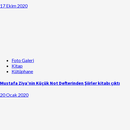
17 Ekim 2020
Foto Galeri
Kitap
Kütüphane
Mustafa Ziya’nin Küçük Not Defterinden Şiirler kitabı çıktı
20 Ocak 2020