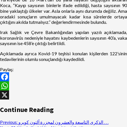
Koca, “Kayıp sayısının binlerle ifade edildiği, hasta sayısının 90
bine yaklaştığı ülkeler var. Asla onlarla aynı durumda değiliz. Ama
oradaki sonuçların umulmayacak kadar kısa sürelerde ortaya
çıktığını akılda tutmalıyız.” değerlendirmesinde bulundu.
Irak Sağlık ve Çevre Bakanlığından yapılan yazılı açıklamada,
koronavirüs nedeniyle hayatını kaybedenlerin sayısının 40’a, vaka
sayısının ise 458’e çıktığı belirtildi.
Açıklamada ayrıca Kovid-19 teşhisi konulan kişilerden 122’sinin
tedavilerinin olumlu sonuçlandığı kaydedildi.
Paylaş:
Facebook
WhatsApp
X
Continue Reading
Previous:
الذكرى التاسعة والعشرون لمجزرة آلتون كوپرو …