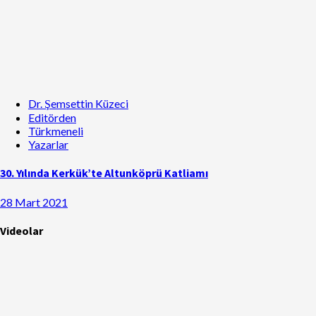
Dr. Şemsettin Küzeci
Editörden
Türkmeneli
Yazarlar
30. Yılında Kerkük’te Altunköprü Katliamı
28 Mart 2021
Videolar