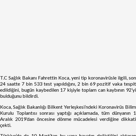
T.C Sağlık Bakanı Fahrettin Koca, yeni tip koronavirüsle ilgili, son
24 saatte 7 bin 533 test yapıldığını, 2 bin 69 pozitif vaka tespit
edildiğini, bugün kaybedilen 17 kişiyle toplam can kaybının 92’yi
bulduğunu bildirdi.
Koca, Sağlık Bakanlığı Bilkent Yerleşkesi’ndeki Koronavirüs Bilim
Kurulu Toplantısı sonrası yaptığı açıklamada, tüm dünyanın 1
Aralık 2019’dan öncesine dönme mücadelesi verdiğine dikkati
çekti.
Türkiye’de de 10 Mart’tan bu yana hayatın değiştiğini aktaran