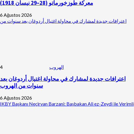
معركة طوزخورماتو (28–29 نيسان 1918)
6 Ağustos 2026
اعترافات جديدة لمشارك في محاولة اغتيال أردوغان بعد سنوات من
4
الهروب
اعترافات جديدة لمشارك في محاولة اغتيال أردوغان بعد
سنوات من الهروب
6 Ağustos 2026
IKBY Başkanı Neçirvan Barzani: Başbakan Ali ez-Zeydi ile Verimli