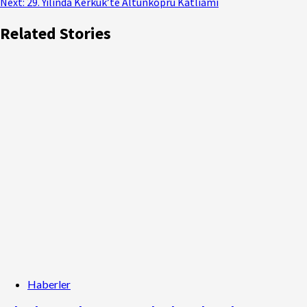
Next:
29. Yılında Kerkük’te Altunköprü Katliamı
Related Stories
Haberler