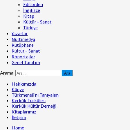
Editörden
İngilizce
Kitap
Kültür – Sanat
Türkiye
Yazarlar
Multimedya
Kütüphane
Kültür – Sanat
Röportajlar
Genel Tanıtım
Arama:
Hakkımızda
Künye
Türkmeneli’ni Tanıyalım
Kerkük Türküleri
Kerkük Kültür Derneği
Kitaplarımız
İletişim
Home