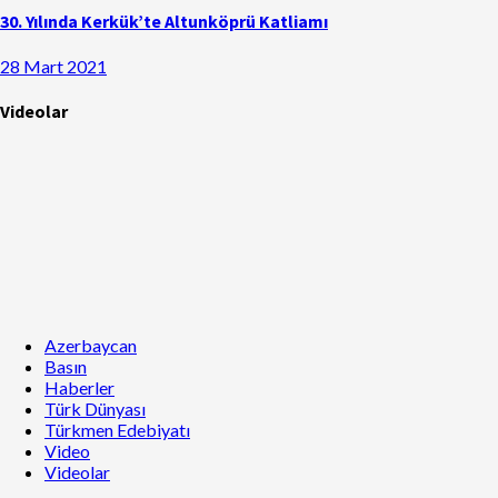
30. Yılında Kerkük’te Altunköprü Katliamı
28 Mart 2021
Videolar
Azerbaycan
Basın
Haberler
Türk Dünyası
Türkmen Edebiyatı
Video
Videolar