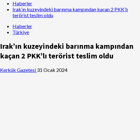
Haberler
Irak’ın kuzeyindeki barınma kampından kaçan 2 PKK’lı
terörist teslim oldu
Haberler
Türkiye
Irak’ın kuzeyindeki barınma kampından
kaçan 2 PKK’lı terörist teslim oldu
Kerkük Gazetesi
31 Ocak 2024