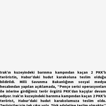
Irak’ın kuzeyindeki barınma kampından kaçan 2 PKK’lı
teröristin, Habur’daki hudut karakoluna teslim olduğu
bildirildi. Milli Savunma Bakanlığının sosyal medya
hesabından yapılan açıklamada, “Pençe serisi operasyonları
ile inlerine girdiğimiz terör örgütü PKK’dan kaçışlar devam
ediyor. Irak’ın kuzeyindeki barınma kampından kaçan 2 PKK’lı
terörist, Habur’daki hudut karakolumuza teslim oldu.
Teröristler için tek çıkış yolu, Türk adaletine teslim olmaktır.”