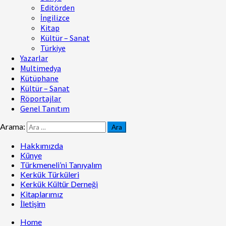
Editörden
İngilizce
Kitap
Kültür – Sanat
Türkiye
Yazarlar
Multimedya
Kütüphane
Kültür – Sanat
Röportajlar
Genel Tanıtım
Arama:
Hakkımızda
Künye
Türkmeneli’ni Tanıyalım
Kerkük Türküleri
Kerkük Kültür Derneği
Kitaplarımız
İletişim
Home