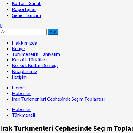
Kültür – Sanat
Röportajlar
Genel Tanıtım
Hakkımızda
Künye
Türkmeneli’ni Tanıyalım
Kerkük Türküleri
Kerkük Kültür Derneği
Kitaplarımız
İletişim
Home
Haberler
Irak Türkmenleri Cephesinde Seçim Toplantısı
Haberler
Türkmeneli
Irak Türkmenleri Cephesinde Seçim Toplan