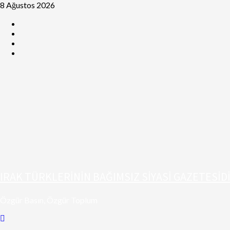
8 Ağustos 2026
IRAK TÜRKLERİNİN BAĞIMSIZ SİYASİ GAZETESİD
Özgür Basın, Özgür Toplum