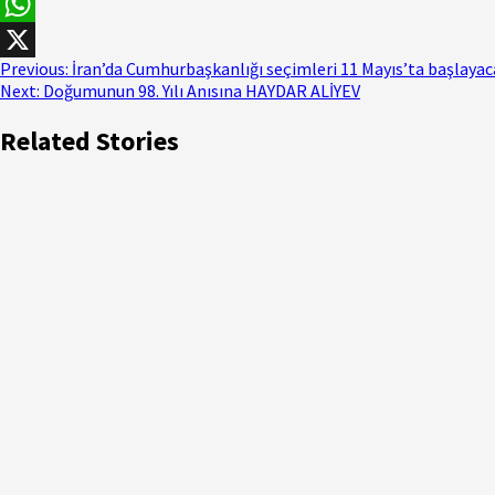
Facebook
WhatsApp
Previous:
İran’da Cumhurbaşkanlığı seçimleri 11 Mayıs’ta başlayac
X
Next:
Doğumunun 98. Yılı Anısına HAYDAR ALİYEV
Related Stories