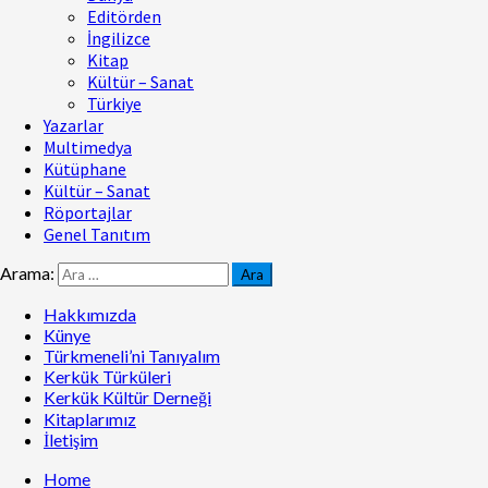
Editörden
İngilizce
Kitap
Kültür – Sanat
Türkiye
Yazarlar
Multimedya
Kütüphane
Kültür – Sanat
Röportajlar
Genel Tanıtım
Arama:
Hakkımızda
Künye
Türkmeneli’ni Tanıyalım
Kerkük Türküleri
Kerkük Kültür Derneği
Kitaplarımız
İletişim
Home