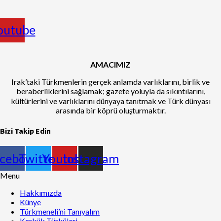
outube
AMACIMIZ
Irak’taki Türkmenlerin gerçek anlamda varlıklarını, birlik ve
beraberliklerini sağlamak; gazete yoluyla da sıkıntılarını,
kültürlerini ve varlıklarını dünyaya tanıtmak ve Türk dünyası
arasında bir köprü oluşturmaktır.
Bizi Takip Edin
cebook
Twitter
Youtube
Instagram
Menu
Hakkımızda
Künye
Türkmeneli’ni Tanıyalım
Kerkük Türküleri