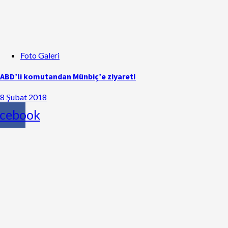
Foto Galeri
ABD’li komutandan Münbiç’e ziyaret!
8 Şubat 2018
cebook