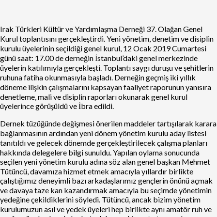
Irak Türkleri Kültür ve Yardımlaşma Derneği 37. Olağan Genel
Kurul toplantısını gerçekleştirdi. Yeni yönetim, denetim ve disiplin
kurulu üyelerinin seçildiği genel kurul, 12 Ocak 2019 Cumartesi
günü saat: 17.00 de derneğin İstanbul’daki genel merkezinde
üyelerin katılımıyla gerçekleşti. Toplantı saygı duruşu ve şehitlerin
ruhuna fatiha okunmasıyla başladı. Derneğin geçmiş iki yıllık
döneme ilişkin çalışmalarını kapsayan faaliyet raporunun yanısıra
denetleme, mali ve disiplin raporları okunarak genel kurul
üyelerince görüşüldü ve İbra edildi.
Dernek tüzüğünde değişmesi önerilen maddeler tartışılarak karara
bağlanmasının ardından yeni dönem yönetim kurulu aday listesi
tanıtıldı ve gelecek dönemde gerçekleştirilecek çalışma planları
hakkında delegelere bilgi sunuldu. Yapılan oylama sonucunda
seçilen yeni yönetim kurulu adına söz alan genel başkan Mehmet
Tütüncü, davamıza hizmet etmek amacıyla yıllardır birlikte
çalıştığımız deneyimli bazı arkadaşlarımız gençlerin önünü açmak
ve davaya taze kan kazandırmak amacıyla bu seçimde yönetimin
yedeğine çekildiklerini söyledi. Tütüncü, ancak bizim yönetim
kurulumuzun asıl ve yedek üyeleri hep birlikte aynı amatör ruh ve