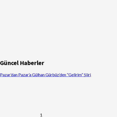
Güncel Haberler
Pazar’dan Pazar’a Gülhan Gürbüz’den “Gelirim” Şiiri
1