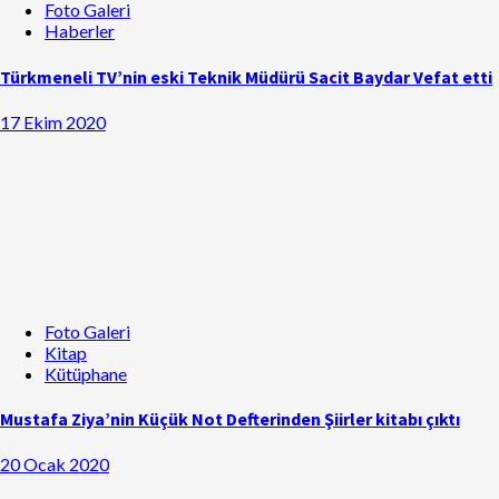
Foto Galeri
Haberler
Türkmeneli TV’nin eski Teknik Müdürü Sacit Baydar Vefat etti
17 Ekim 2020
Foto Galeri
Kitap
Kütüphane
Mustafa Ziya’nin Küçük Not Defterinden Şiirler kitabı çıktı
20 Ocak 2020