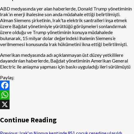
ABD medyasında yer alan haberlerde, Donald Trump yönetiminin
Irak’ın enerji ihalesine son anda müdahale ettiği belirtilmişti.
Alman Siemens şirketinin, Irak’ta elektrik santralleri inşa etmek
üzere Bağdat yönetimiyle yürüttüğü görüşmeleri sonlandırmak
üzere olduğu ve Trump yönetiminin konuya müdahalede
bulunarak, 15 milyar dolar değerindeki ihalenin Siemens’e
verilmemesi konusunda Irak hükümetini ikna ettiği belirtilmişti.
Amerikan medyasında adı açıklanmayan üst düzey yetkililere
dayandırılan haberlerde, Bağdat yönetiminin Amerikan General
Electric ile anlaşma yapması için baskı uyguladığı ileri sürülmüştü
Paylaş:
Facebook
WhatsApp
X
Continue Reading
Previous:
Irak’ın Ninova kentinde 851 çocuk cesedine ulaşıldı