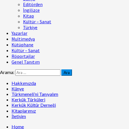
Editörden
İngilizce
Kitap
Kültür – Sanat
Türkiye
Yazarlar
Multimedya
Kütüphane
Kültür – Sanat
Röportajlar
Genel Tanıtım
Arama:
Hakkımızda
Künye
Türkmeneli’ni Tanıyalım
Kerkük Türküleri
Kerkük Kültür Derneği
Kitaplarımız
İletişim
Home