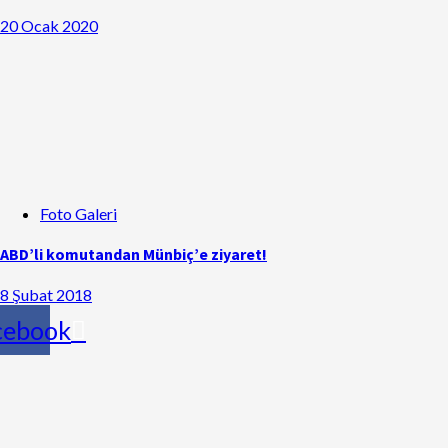
20 Ocak 2020
Foto Galeri
ABD’li komutandan Münbiç’e ziyaret!
8 Şubat 2018
cebook