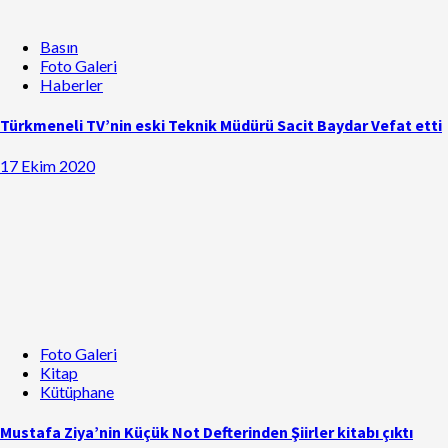
Basın
Foto Galeri
Haberler
Türkmeneli TV’nin eski Teknik Müdürü Sacit Baydar Vefat etti
17 Ekim 2020
Foto Galeri
Kitap
Kütüphane
Mustafa Ziya’nin Küçük Not Defterinden Şiirler kitabı çıktı