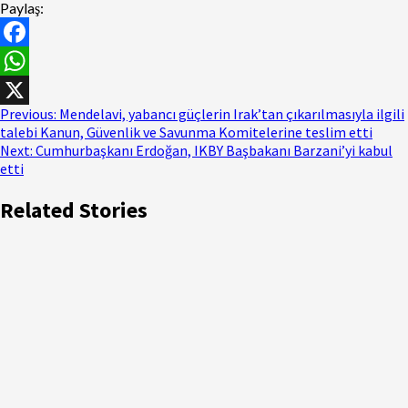
Paylaş:
Facebook
WhatsApp
Continue
Previous:
Mendelavi, yabancı güçlerin Irak’tan çıkarılmasıyla ilgili
X
talebi Kanun, Güvenlik ve Savunma Komitelerine teslim etti
Reading
Next:
Cumhurbaşkanı Erdoğan, IKBY Başbakanı Barzani’yi kabul
etti
Related Stories