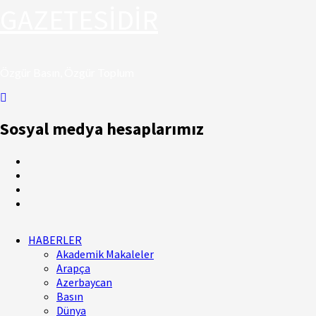
GAZETESİDİR
Özgür Basın, Özgür Toplum
Sosyal medya hesaplarımız
Facebook
Twitter
Youtube
Instagram
Primary
HABERLER
Menu
Akademik Makaleler
Arapça
Azerbaycan
Basın
Dünya