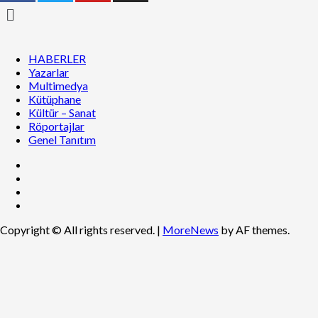
Menu
HABERLER
Yazarlar
Multimedya
Kütüphane
Kültür – Sanat
Röportajlar
Genel Tanıtım
Facebook
Twitter
Youtube
Instagram
Copyright © All rights reserved.
|
MoreNews
by AF themes.