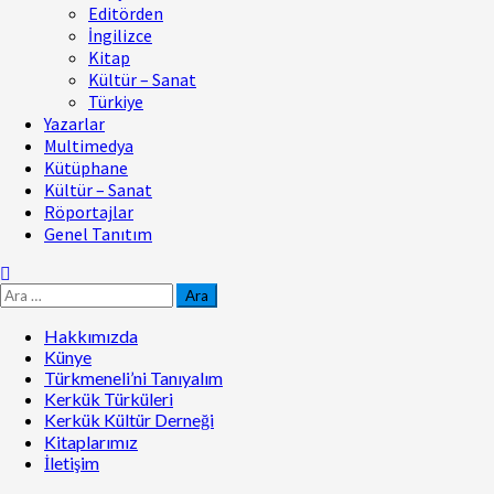
Editörden
İngilizce
Kitap
Kültür – Sanat
Türkiye
Yazarlar
Multimedya
Kütüphane
Kültür – Sanat
Röportajlar
Genel Tanıtım
Arama:
Hakkımızda
Künye
Türkmeneli’ni Tanıyalım
Kerkük Türküleri
Kerkük Kültür Derneği
Kitaplarımız
İletişim