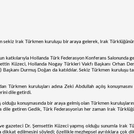
ten sekiz Irak Türkmen kuruluşu bir araya gelerek, Irak Türklüğünün
’un katkılarıyla Hollanda Türk Federasyon Konferans Salonunda g
ettin Küzeci, Hollanda Nogay Türkleri Vakfı Başkanı Orhan Dem
) Başkanı Durmuş Doğan da katıldılar. Sekiz Türkmen kuruluşu ta
an Türkmen kuruluşları adına Zeki Abdullah açılış konuşmasını g
ni dile getirdi.
lduğu konuşmasında bir araya gelmiş olan Türkmen kuruluşların b
 da dile getiren Gedik, Türk Federasyon’un her zaman Irak Türkl
ve gazeteci Dr. Şemsettin Küzeci yapmış olduğu sunumla Irak Tür
a dikkat edilmesini söyledi; özellikle mezhepsel ayrılıklara çok 