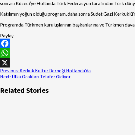
sonrası Küzeci’ye Hollanda Türk Federasyon tarafından Türk dünyas
Katılımın yoğun olduğu program, daha sonra Sudet Gazi Kerküklü’n
Programda Türkmen kuruluşlarının başkanlarına ve Türkmen davasın
Paylaş:
Facebook
WhatsApp
Previous:
Kerkük Kültür Derneği Hollanda’da
X
Next:
Ülkü Ocakları Telafer Gidiyor
Related Stories