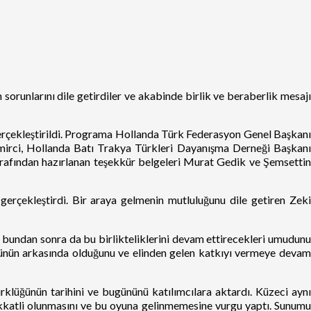
 sorunlarını dile getirdiler ve akabinde birlik ve beraberlik mesaj
erçekleştirildi. Programa Hollanda Türk Federasyon Genel Başkanı
irci, Hollanda Batı Trakya Türkleri Dayanışma Derneği Başkanı
rafından hazırlanan teşekkür belgeleri Murat Gedik ve Şemsettin
erçekleştirdi. Bir araya gelmenin mutluluğunu dile getiren Zeki
undan sonra da bu birlikteliklerini devam ettirecekleri umudunu
üğünün arkasında olduğunu ve elinden gelen katkıyı vermeye devam
klüğünün tarihini ve bugününü katılımcılara aktardı. Küzeci aynı
dikkatli olunmasını ve bu oyuna gelinmemesine vurgu yaptı. Sunumu