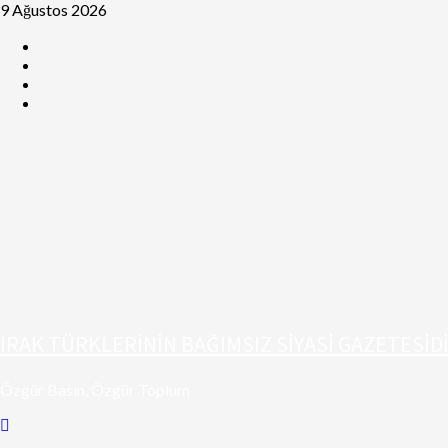
9 Ağustos 2026
IRAK TÜRKLERİNİN BAĞIMSIZ SİYASİ GAZETESİD
Özgür Basın, Özgür Toplum