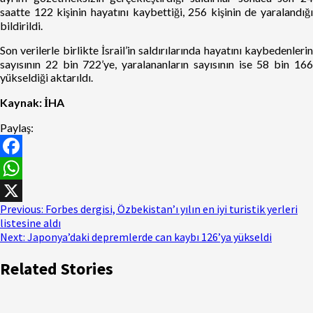
saatte 122 kişinin hayatını kaybettiği, 256 kişinin de yaralandığı
bildirildi.
Son verilerle birlikte İsrail’in saldırılarında hayatını kaybedenlerin
sayısının 22 bin 722’ye, yaralananların sayısının ise 58 bin 166
yükseldiği aktarıldı.
Kaynak: İHA
Paylaş:
Facebook
WhatsApp
Previous:
Forbes dergisi, Özbekistan’ı yılın en iyi turistik yerleri
X
listesine aldı
Next:
Japonya’daki depremlerde can kaybı 126’ya yükseldi
Related Stories