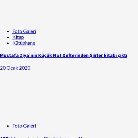
Foto Galeri
Kitap
Kütüphane
Mustafa Ziya’nin Küçük Not Defterinden Şiirler kitabı çıktı
20 Ocak 2020
Foto Galeri