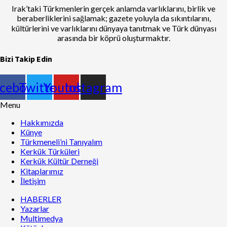
Irak’taki Türkmenlerin gerçek anlamda varlıklarını, birlik ve
beraberliklerini sağlamak; gazete yoluyla da sıkıntılarını,
kültürlerini ve varlıklarını dünyaya tanıtmak ve Türk dünyası
arasında bir köprü oluşturmaktır.
Bizi Takip Edin
cebook
Twitter
Youtube
Instagram
Menu
Hakkımızda
Künye
Türkmeneli’ni Tanıyalım
Kerkük Türküleri
Kerkük Kültür Derneği
Kitaplarımız
İletişim
HABERLER
Yazarlar
Multimedya