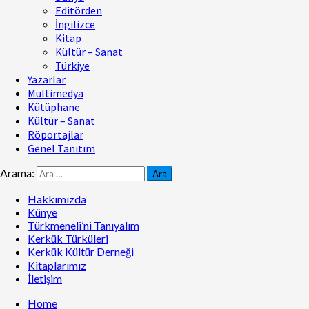
Editörden
İngilizce
Kitap
Kültür – Sanat
Türkiye
Yazarlar
Multimedya
Kütüphane
Kültür – Sanat
Röportajlar
Genel Tanıtım
Arama:
Hakkımızda
Künye
Türkmeneli’ni Tanıyalım
Kerkük Türküleri
Kerkük Kültür Derneği
Kitaplarımız
İletişim
Home