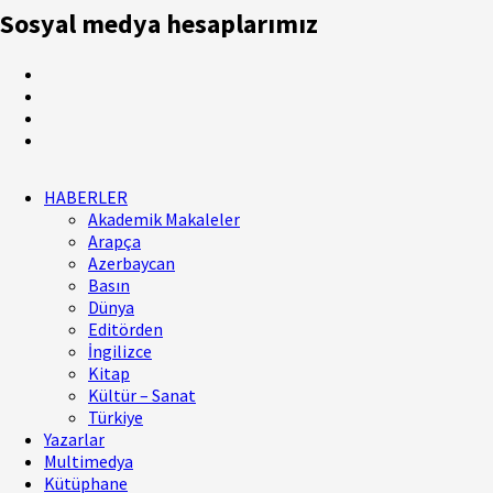
Sosyal medya hesaplarımız
Facebook
Twitter
Youtube
Instagram
Primary
HABERLER
Menu
Akademik Makaleler
Arapça
Azerbaycan
Basın
Dünya
Editörden
İngilizce
Kitap
Kültür – Sanat
Türkiye
Yazarlar
Multimedya
Kütüphane