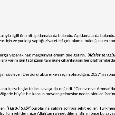
ikasıyla ilgili önemli açıklamalarda bulundu. Açıklamalarda bulundu.
yurtiçin ve yurtdışı yaptığı ziyaretleri çok olumlu bulduğunu en son
vurgu yaparak hak mağduriyetlerinim dile getirdi.
“Adalet terazis
lara yarım gün tatil izinin tam güne çıkarılmasını her platformlarda
 söyleyen Destici ufukta erken seçim olmadığını, 2027’nin sonu
ran’a karşı başlattıkları savaşa da değindi. “Cenevre ve Amman’da
e bölgede büyük bir kaosun meydan gelmesine neden oldular. İran’ın
kmen
“Haşd-i Şabi”
bürolarına saldırı sonrası şehit edilen Türkme
r. Tüm şehitlerimize Allah’tan rahmet dileriz. Bir an önce bu savaş