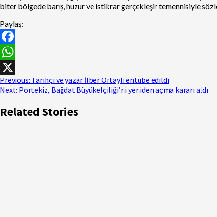
biter bölgede barış, huzur ve istikrar gerçekleşir temennisiyle söz
Paylaş:
Facebook
WhatsApp
Continue
Previous:
Tarihçi ve yazar İlber Ortaylı entübe edildi
X
Next:
Portekiz, Bağdat Büyükelçiliği’ni yeniden açma kararı aldı
Reading
Related Stories