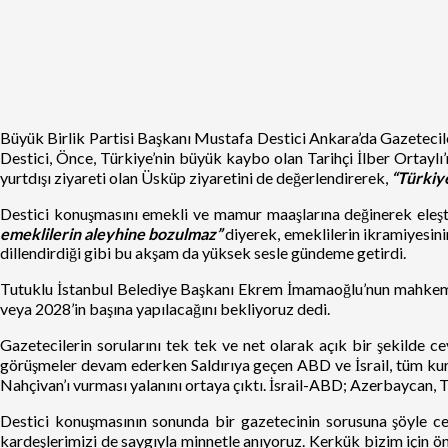
Büyük Birlik Partisi Başkanı Mustafa Destici Ankara’da Gazetecilere
Destici, Önce, Türkiye’nin büyük kaybo olan Tarihçi İlber Ortaylı’nı
yurtdışı ziyareti olan Üsküp ziyaretini de değerlendirerek,
“Türkiye
Destici konuşmasını emekli ve mamur maaşlarına değinerek eleşti
emeklilerin aleyhine bozulmaz”
diyerek, emeklilerin ikramiyesini
dillendirdiği gibi bu akşam da yüksek sesle gündeme getirdi.
Tutuklu İstanbul Belediye Başkanı Ekrem İmamaoğlu’nun mahkeme
veya 2028’in başına yapılacağını bekliyoruz dedi.
Gazetecilerin sorularını tek tek ve net olarak açık bir şekilde 
görüşmeler devam ederken Saldırıya geçen ABD ve İsrail, tüm kural
Nahçivan’ı vurması yalanını ortaya çıktı. İsrail-ABD; Azerbaycan, Tü
Destici konuşmasının sonunda bir gazetecinin sorusuna şöyle 
kardeşlerimizi de saygıyla minnetle anıyoruz. Kerkük bizim için ön