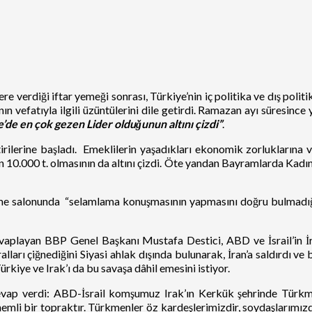
 verdiği iftar yemeği sonrası, Türkiye’nin iç politika ve dış polit
n vefatıyla ilgili üzüntülerini dile getirdi. Ramazan ayı süresince 
’de en çok gezen Lider olduğunun altını çizdi”
.
rilerine başladı. Emeklilerin yaşadıkları ekonomik zorluklarına 
n 10.000 t. olmasının da altını çizdi. Öte yandan Bayramlarda Kadın
 salonunda “selamlama konuşmasının yapmasını doğru bulmadığını
cevaplayan BBP Genel Başkanı Mustafa Destici, ABD ve İsrail’in İ
ları çiğnediğini Siyasi ahlak dışında bulunarak, İran’a saldırdı v
rkiye ve Irak’ı da bu savaşa dâhil emesini istiyor.
cevap verdi: ABD-İsrail komşumuz Irak’ın Kerkük şehrinde Tür
emli bir topraktır. Türkmenler öz kardeşlerimizdir, soydaşlarımızdı