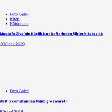
Foto Galeri
Kitap
Kütüphane
Mustafa Ziya’nin Küçük Not Defterinden Şiirler kitabı çıktı
20 Ocak 2020
Foto Galeri
ABD’li komutandan Münbiç’e ziyaret!
8 Şubat 2018