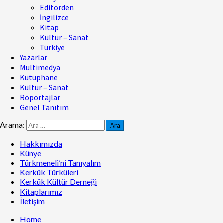
Editörden
İngilizce
Kitap
Kültür – Sanat
Türkiye
Yazarlar
Multimedya
Kütüphane
Kültür – Sanat
Röportajlar
Genel Tanıtım
Arama:
Hakkımızda
Künye
Türkmeneli’ni Tanıyalım
Kerkük Türküleri
Kerkük Kültür Derneği
Kitaplarımız
İletişim
Home