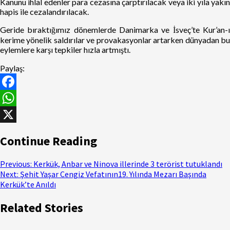
Kanunu ihlal edenler para cezasına çarptırılacak veya iki yıla yakın
hapis ile cezalandırılacak.
Geride bıraktığımız dönemlerde Danimarka ve İsveç’te Kur’an-ı
kerime yönelik saldırılar ve provakasyonlar artarken dünyadan bu
eylemlere karşı tepkiler hızla artmıştı.
Paylaş:
Facebook
WhatsApp
X
Continue Reading
Previous:
Kerkük, Anbar ve Ninova illerinde 3 terörist tutuklandı
Next:
Şehit Yaşar Cengiz Vefatının19. Yılında Mezarı Başında
Kerkük’te Anıldı
Related Stories