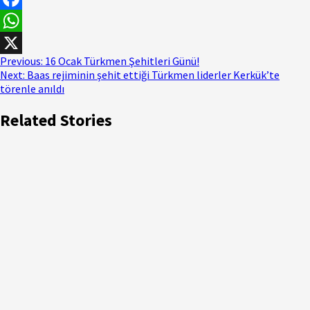
Facebook
WhatsApp
Continue
Previous:
16 Ocak Türkmen Şehitleri Günü!
X
Next:
Baas rejiminin şehit ettiği Türkmen liderler Kerkük’te
Reading
törenle anıldı
Related Stories