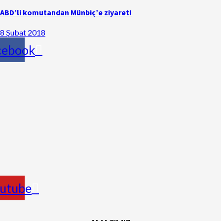
ABD’li komutandan Münbiç’e ziyaret!
8 Şubat 2018
cebook
utube