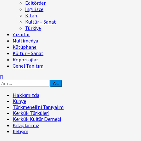
Editörden
İngilizce
Kitap
Kültür – Sanat
Türkiye
Yazarlar
Multimedya
Kütüphane
Kültür – Sanat
Röportajlar
Genel Tanıtım
Arama:
Hakkımızda
Künye
Türkmeneli’ni Tanıyalım
Kerkük Türküleri
Kerkük Kültür Derneği
Kitaplarımız
İletişim