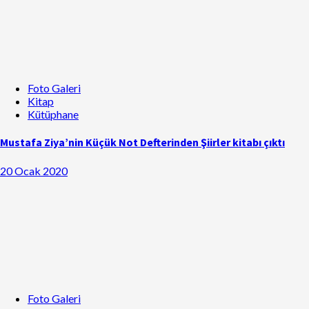
Foto Galeri
Kitap
Kütüphane
Mustafa Ziya’nin Küçük Not Defterinden Şiirler kitabı çıktı
20 Ocak 2020
Foto Galeri