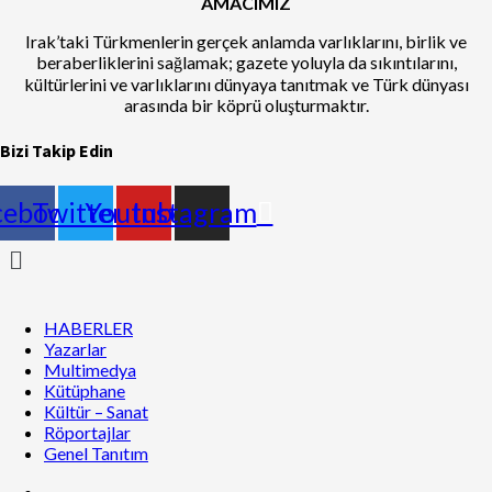
AMACIMIZ
Irak’taki Türkmenlerin gerçek anlamda varlıklarını, birlik ve
beraberliklerini sağlamak; gazete yoluyla da sıkıntılarını,
kültürlerini ve varlıklarını dünyaya tanıtmak ve Türk dünyası
arasında bir köprü oluşturmaktır.
Bizi Takip Edin
cebook
Twitter
Youtube
Instagram
Menu
HABERLER
Yazarlar
Multimedya
Kütüphane
Kültür – Sanat
Röportajlar
Genel Tanıtım
Facebook