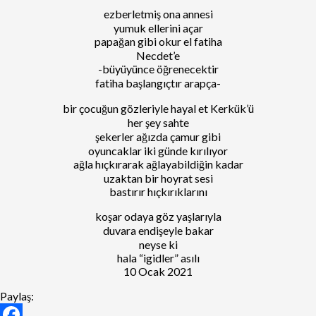
ezberletmiş ona annesi
yumuk ellerini açar
papağan gibi okur el fatiha
Necdet’e
-büyüyünce öğrenecektir
fatiha başlangıçtır arapça-
bir çocuğun gözleriyle hayal et Kerkük’ü
her şey sahte
şekerler ağızda çamur gibi
oyuncaklar iki günde kırılıyor
ağla hıçkırarak ağlayabildiğin kadar
uzaktan bir hoyrat sesi
bastırır hıçkırıklarını
koşar odaya göz yaşlarıyla
duvara endişeyle bakar
neyse ki
hala “igidler” asılı
10 Ocak 2021
Paylaş: