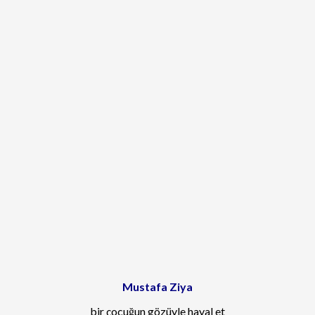
Mustafa Ziya
bir çocuğun gözüyle hayal et