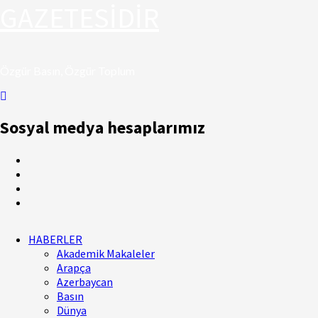
GAZETESİDİR
Özgür Basın, Özgür Toplum
Sosyal medya hesaplarımız
Facebook
Twitter
Youtube
Instagram
Primary
HABERLER
Menu
Akademik Makaleler
Arapça
Azerbaycan
Basın
Dünya