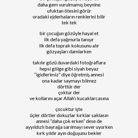
daha gem vurulmamış beynine
ufuktan ötesini görür
oradaki ejderhaların renklerini bilir
tek tek
bir çocuğun gözüyle hayal et
ilk defa yağmurla tanışır
ilk defa toprak kokusunu alır
gözyaşları damlarken
takılır gözü duvardaki fotoğraflara
hepsi gölge gibi siyah beyaz
“igidlerimiz” diye öğretmiş annesi
ona kadar saymayı bilmez
dörttür der
çoktur der
ve kollarını açar Allah’ı kucaklarcasına
çocuktur işte
üçler dörtler dokuzlar kırklar saklasın
annesi “daha çok erken” dese de
ayyıldızlı bayrağa sarılmayı sever uyurken
kırk yıldır ayın doğuşunu bekler