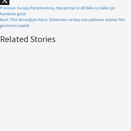
WhatsApp
Previous:
Avrupa Parlamentosu, Macaristan’ın AB’deki oy hakkı için
X
harekete geçti
Next:
TİKA desteğiyle Kıbrıs Türklerinin varoluş mücadelesini anlatan film
gösterimi yapıldı
Related Stories