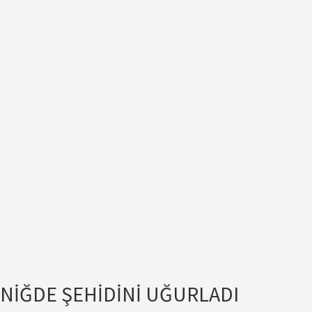
NİĞDE ŞEHİDİNİ UĞURLADI