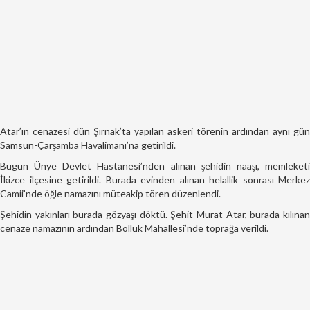
Atar’ın cenazesi dün Şırnak’ta yapılan askeri törenin ardından aynı gün
Samsun-Çarşamba Havalimanı’na getirildi.
Bugün Ünye Devlet Hastanesi’nden alınan şehidin naaşı, memleketi
İkizce ilçesine getirildi. Burada evinden alınan helallik sonrası Merkez
Camii’nde öğle namazını müteakip tören düzenlendi.
Şehidin yakınları burada gözyaşı döktü. Şehit Murat Atar, burada kılınan
cenaze namazının ardından Bolluk Mahallesi’nde toprağa verildi.