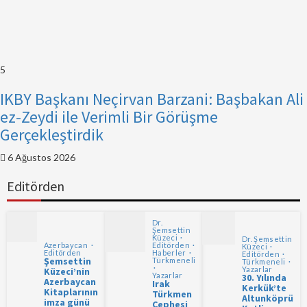
5
IKBY Başkanı Neçirvan Barzani: Başbakan Ali
ez-Zeydi ile Verimli Bir Görüşme
Gerçekleştirdik
6 Ağustos 2026
Editörden
Dr.
Şemsettin
Küzeci
Dr. Şemsettin
Azerbaycan
Editörden
Küzeci
Editörden
Haberler
Editörden
Şemsettin
Türkmeneli
Türkmeneli
Yazarlar
Küzeci’nin
Yazarlar
30. Yılında
Azerbaycan
Irak
Kerkük’te
Kitaplarının
Türkmen
Altunköprü
imza günü
Cephesi