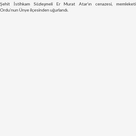
Şehit İstihkam Sözleşmeli Er Murat Atar’ın cenazesi, memleketi
Ordu’nun Ünye ilçesinden uğurlandı.