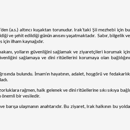
(a.s.) altıncı kuşaktan torunudur. Irak’taki Şii mezhebi için b
ği ve şehit edildiği günün anısını yaşatmaktadır. Sabır, bilgelik ve
 için ilham kaynağıdır.
bakanı, yolların güvenliğini sağlamak ve ziyaretçileri korumak için
nliğini sağlamaya ve dini ritüellerini korumaya olan bağlılığını
ısında bulundu. İmam’ın hayatının, adalet, hoşgörü ve fedakarlık
ladı.
luklara rağmen, halk gelenek ve dini ritüellerine sıkı sıkıya bağlı
 önemli bir vesiledir.
 ve barışa ulaşmanın anahtarıdır. Bu ziyaret, Irak halkının bu yolda