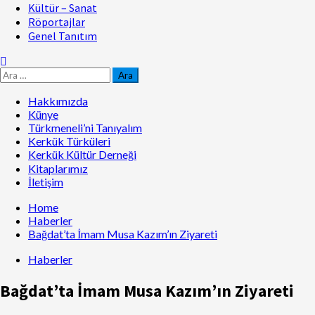
Kültür – Sanat
Röportajlar
Genel Tanıtım
Hakkımızda
Künye
Türkmeneli’ni Tanıyalım
Kerkük Türküleri
Kerkük Kültür Derneği
Kitaplarımız
İletişim
Home
Haberler
Bağdat’ta İmam Musa Kazım’ın Ziyareti
Haberler
Bağdat’ta İmam Musa Kazım’ın Ziyareti