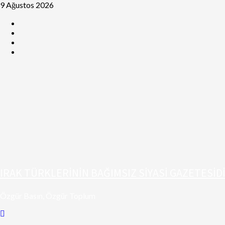
9 Ağustos 2026
IRAK TÜRKLERİNİN BAĞIMSIZ SİYASİ GAZETESİD
Özgür Basın, Özgür Toplum