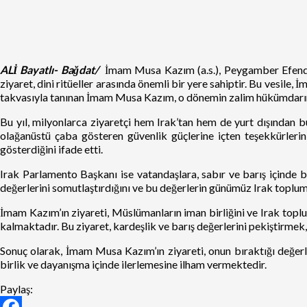
ALİ Bayatlı- Bağdat/
İmam Musa Kazım (a.s.), Peygamber Efendimiz
ziyaret, dini ritüeller arasında önemli bir yere sahiptir. Bu vesile
takvasıyla tanınan İmam Musa Kazım, o dönemin zalim hükümdarına k
Bu yıl, milyonlarca ziyaretçi hem Irak’tan hem de yurt dışından bu
olağanüstü çaba gösteren güvenlik güçlerine içten teşekkürlerini
gösterdiğini ifade etti.
Irak Parlamento Başkanı ise vatandaşlara, sabır ve barış içinde
değerlerini somutlaştırdığını ve bu değerlerin günümüz Irak toplumu
İmam Kazım’ın ziyareti, Müslümanların iman birliğini ve Irak toplu
kalmaktadır. Bu ziyaret, kardeşlik ve barış değerlerini pekiştirmek, I
Sonuç olarak, İmam Musa Kazım’ın ziyareti, onun bıraktığı değerleri
birlik ve dayanışma içinde ilerlemesine ilham vermektedir.
Paylaş: