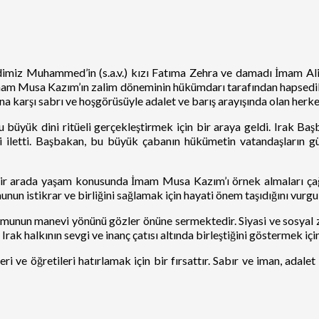
 Muhammed’in (s.a.v.) kızı Fatıma Zehra ve damadı İmam Ali’den 
, İmam Musa Kazım’ın zalim döneminin hükümdarı tarafından hapsedildi
arşı sabrı ve hoşgörüsüyle adalet ve barış arayışında olan herkes
 büyük dini ritüeli gerçekleştirmek için bir araya geldi. Irak Baş
 iletti. Başbakan, bu büyük çabanın hükümetin vatandaşların güve
 bir arada yaşam konusunda İmam Musa Kazım’ı örnek almaları çağr
nun istikrar ve birliğini sağlamak için hayati önem taşıdığını vurgu
munun manevi yönünü gözler önüne sermektedir. Siyasi ve sosyal zor
rak halkının sevgi ve inanç çatısı altında birleştiğini göstermek için
 ve öğretileri hatırlamak için bir fırsattır. Sabır ve iman, adalet