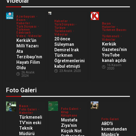
Videolar
9 Ağustos 2026
5
Azerbaycan
Basın
Haberler
Haberler
Basın
Türk Dünyası
Türk Dünyası
Haberler
Türkiye
Türkmen
Türkmen Basını
Türkmeneli
Edebiyatı
Videolar
Video
Videolar
Türkmeneli
20 önce
Kerkük’ün
Videolar
Kerkük
Süleyman
Milli Yazarı
Gazetesi’nin
Demirel Irak
Ata
YouTube
Türkmen
Terzibaşı’nın
kanalı açıldı
Öğretmenlerini
Hayatı Filim
16 Kasım
kabul etmişti
Oldu
2020
23 Aralık 2020
26 Aralık
2024
Foto Galeri
Basın
Foto Galeri
Foto Galeri
Kitap
Haberler
Kütüphane
Türkmeneli
Mustafa
Foto Galeri
TV’nin eski
ABD’li
Ziya’nin
Teknik
komutandan
Küçük Not
Müdürü
Münbiç’e