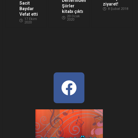
Defterinden
Sacit
ziyaret!
Şiirler
Baydar
8 Şubat 2018
kitabı çıktı
Vefat etti
20 Ocak
17 Ekim
2020
2020