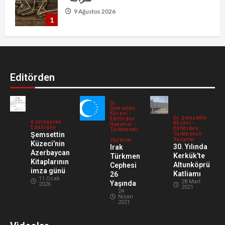
9 Ağustos 2026
1
Arzu Hüseyn’den Başlıksız Şiir
9 Ağustos 2026
2
Editörden
النخلة التي لم تنحن سيرة الدكتور إبراهيم
Dr.
خليل سعيد القافلي
Şemsettin
Küzeci
Dr. Şemsettin
Editörden
9 Ağustos 2026
Azerbaycan
Küzeci
3
Haberler
Editörden
Editörden
Türkmeneli
Şemsettin
Türkmeneli
Yazarlar
Yazarlar
Küzeci’nin
Türkiye Dışişleri Bakanı Fidan: (Mekke
30. Yılında
Irak
Azerbaycan
Kerkük’te
Türkmen
Anlaşması) Bize saldırmayan hiçbir ülke
Kitaplarının
Altunköprü
Cephesi
hedefimizde değil
imza günü
Katliamı
26
4
11 Ocak
9 Ağustos 2026
28 Mart
Yaşında
2026
2021
24
Nisan
IMTP Başkanı İsam Adil Terzi’den
2021
açıklama