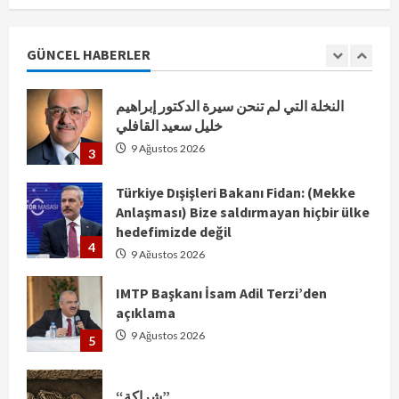
Arzu Hüseyn’den Başlıksız Şiir
9 Ağustos 2026
GÜNCEL HABERLER
2
النخلة التي لم تنحن سيرة الدكتور إبراهيم
خليل سعيد القافلي
9 Ağustos 2026
3
Türkiye Dışişleri Bakanı Fidan: (Mekke
Anlaşması) Bize saldırmayan hiçbir ülke
hedefimizde değil
4
9 Ağustos 2026
IMTP Başkanı İsam Adil Terzi’den
açıklama
9 Ağustos 2026
5
“شراكة”