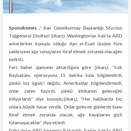
Sputniknews
/ İran Genelkurmay Başkanlığı Sözcüsü
Tuğgeneral Ebulfazl Şikarçi, Washington’un Irak’ta ABD
askerlerinin konuşlu olduğu Ayn el-Esad üssüne füze
saldırısının ağır sonuçlarını itiraf etmek zorunda olacağını
belirtti.
Fars haber ajansının aktardığına göre Şikarçi, “Irak
Başbakanı, operasyona 15 dakika kala bilgilendirdi,
çünkü biz işgalci değiliz. Amerikalılar bilgilendirmedi,
onlar zaten hazırdı, çünkü intikamın geleceğini
biliyorlardı” diye konuştu.Şikarçi, “Her halükarda biz
onlara büyük hasar verdik. Onlar gelecek günlerde bunu
itiraf etmek zorunda olacak, ağır kayıplarını gizli
tutamayacaklar” diye ekledi.
Daha önce ABD Savunma Bakanlığı, İran’ın Irak’ta ABD