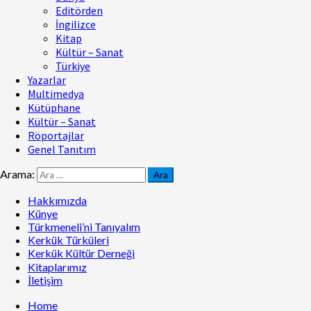
Editörden
İngilizce
Kitap
Kültür – Sanat
Türkiye
Yazarlar
Multimedya
Kütüphane
Kültür – Sanat
Röportajlar
Genel Tanıtım
Arama:
Hakkımızda
Künye
Türkmeneli’ni Tanıyalım
Kerkük Türküleri
Kerkük Kültür Derneği
Kitaplarımız
İletişim
Home