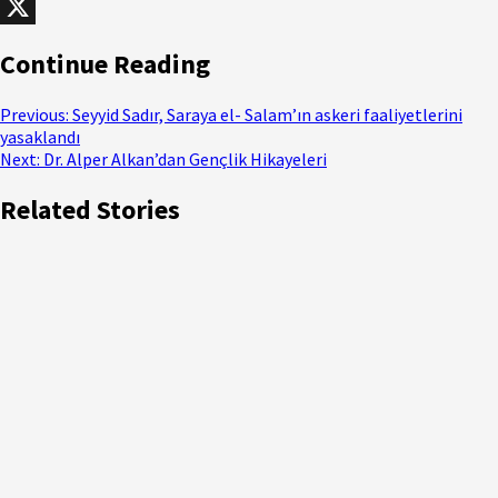
WhatsApp
X
Continue Reading
Previous:
Seyyid Sadır, Saraya el- Salam’ın askeri faaliyetlerini
yasaklandı
Next:
Dr. Alper Alkan’dan Gençlik Hikayeleri
Related Stories