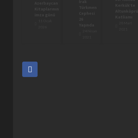
Irak
Azerbaycan
Kerkük’te
Türkmen
Kitaplarının
Altunköpr
Cephesi
imza günü
Katliamı
26
11 Ocak
28 Mart
Yaşında
2026
2021
24 Nisan
2021