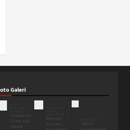
oto Galeri
Basın
Foto Galeri
Foto Galeri
Kitap
Haberler
Kütüphane
Türkmeneli
Mustafa
Foto Galeri
TV’nin eski
ABD’li
Ziya’nin
Teknik
komutandan
Küçük Not