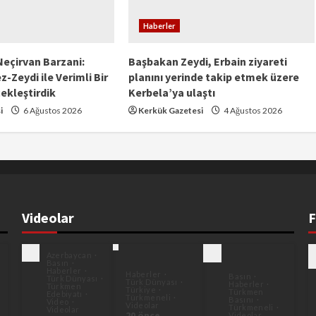
Haberler
Neçirvan Barzani:
Başbakan Zeydi, Erbain ziyareti
z-Zeydi ile Verimli Bir
planını yerinde takip etmek üzere
ekleştirdik
Kerbela’ya ulaştı
i
6 Ağustos 2026
Kerkük Gazetesi
4 Ağustos 2026
Videolar
F
Azerbaycan
Basın
Haberler
Haberler
Basın
Türk Dünyası
Türk Dünyası
Haberler
Türkmen
Türkiye
Türkmen
Edebiyatı
Türkmeneli
Basını
Video
Videolar
Türkmeneli
Videolar
20 önce
Videolar