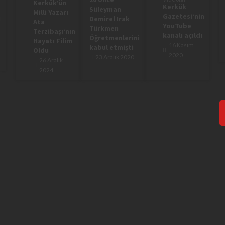
Kerkük’ün
Kerkük
Süleyman
Milli Yazarı
Gazetesi’nin
ü
Demirel Irak
Ata
YouTube
Türkmen
Terzibaşı’nın
kanalı açıldı
Öğretmenlerini
Hayatı Filim
16 Kasım
kabul etmişti
Oldu
2020
23 Aralık 2020
26 Aralık
2024