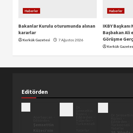
Haberler
Haberler
Bakanlar Kurulu oturumunda alınan
IKBY Başkanı 
kararlar
Başbakan Ali e
Görüşme Gerç
Kerkük Gazetesi
7 Ağustos 2026
Kerkük Gazetes
Editörden
Dr.
Şemsettin
Küzeci
Dr. Şemsettin
Azerbaycan
Editörden
Küzeci
Editörden
Haberler
Editörden
Türkmeneli
Şemsettin
Türkmeneli
Yazarlar
Küzeci’nin
Yazarlar
30. Yılında