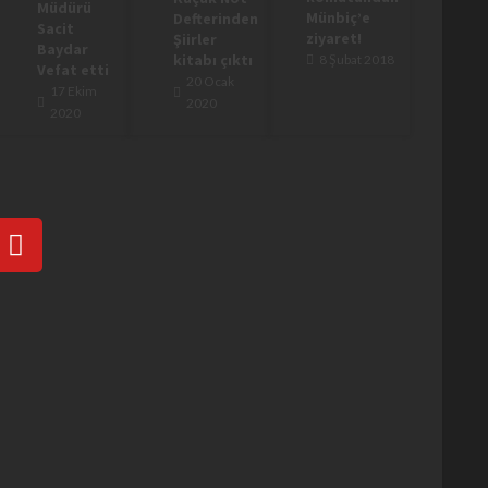
Müdürü
Münbiç’e
Defterinden
Sacit
ziyaret!
Şiirler
Baydar
kitabı çıktı
8 Şubat 2018
Vefat etti
20 Ocak
17 Ekim
2020
2020