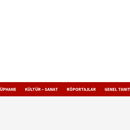
RAK TÜRKLERİNİN BAĞIMSIZ SİYASİ GAZETESİD
ÖZGÜR BASIN, ÖZGÜR TOPLUM
ÜPHANE
KÜLTÜR – SANAT
RÖPORTAJLAR
GENEL TANIT