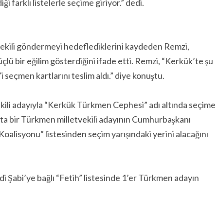
farklı listelerle seçime giriyor.” dedi.
ekili göndermeyi hedeflediklerini kaydeden Remzi,
 bir eğilim gösterdiğini ifade etti. Remzi, “Kerkük’te şu
seçmen kartlarını teslim aldı.” diye konuştu.
ekili adayıyla “Kerkük Türkmen Cephesi” adı altında seçime
’ta bir Türkmen milletvekili adayının Cumhurbaşkanı
 Koalisyonu” listesinden seçim yarışındaki yerini alacağını
i Şabi’ye bağlı “Fetih” listesinde 1’er Türkmen adayın