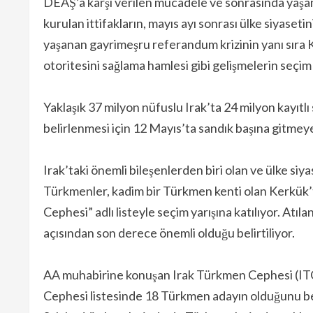
DEAŞ’a karşı verilen mücadele ve sonrasında yaşana
kurulan ittifakların, mayıs ayı sonrası ülke siyaseti
yaşanan gayrimeşru referandum krizinin yanı sıra 
otoritesini sağlama hamlesi gibi gelişmelerin seçim 
Yaklaşık 37 milyon nüfuslu Irak’ta 24 milyon kayıt
belirlenmesi için 12 Mayıs’ta sandık başına gitmeye
Irak’taki önemli bileşenlerden biri olan ve ülke si
Türkmenler, kadim bir Türkmen kenti olan Kerkük’
Cephesi” adlı listeyle seçim yarışına katılıyor. Atı
açısından son derece önemli olduğu belirtiliyor.
AA muhabirine konuşan Irak Türkmen Cephesi (IT
Cephesi listesinde 18 Türkmen adayın olduğunu be