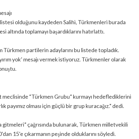
esajı
listesi olduğunu kaydeden Salihi, Türkmenleri burada
i altında toplamayı başardıklarını hatırlattı.
m Türkmen partilerin adaylarını bu listede topladık.
ırım yok’ mesajı vermek istiyoruz. Türkmenler olarak
konuştu.
t meclisinde “Türkmen Grubu” kurmayı hedeflediklerini
ık payımız olması için güçlü bir grup kuracağız.” dedi.
 gitmeleri” çağrısında bulunarak, Türkmen milletvekili
10’dan 15’e çıkarmanın peşinde olduklarını söyledi.