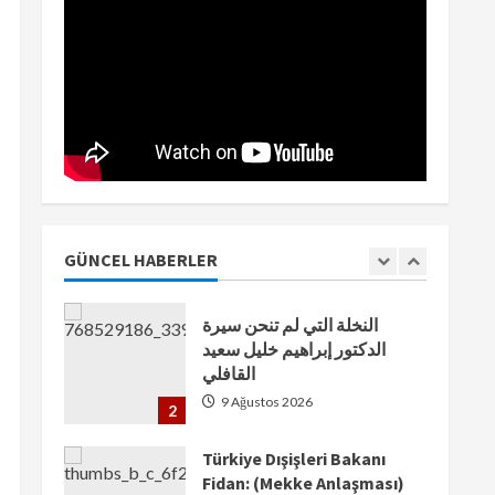
Arzu Hüseyn’den Başlıksız
Şiir
9 Ağustos 2026
1
النخلة التي لم تنحن سيرة
الدكتور إبراهيم خليل سعيد
القافلي
GÜNCEL HABERLER
9 Ağustos 2026
2
Türkiye Dışişleri Bakanı
Fidan: (Mekke Anlaşması)
Bize saldırmayan hiçbir ülke
hedefimizde değil
3
9 Ağustos 2026
IMTP Başkanı İsam Adil