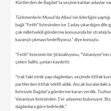
Kürtlerden de Bağdat’ta seçime katılan adaylar var
Türkmenlerin Musul’da Allavi’nin liderliğini yaptığ
bağlı “Fetih” listesinden ise 1 aday çıkardığını dil
çok milletvekili gönderme konusunda bir strateji b
kazançlı çıkmayı hedefliyoruz.” diye konuştu.
“Fetih” listesinin bir Şii koalisyonu, “Vataniyye”nin
çeken Salihi, şunları kaydetti:
“Irak’taki etnik yapı dağılımları, seçimde ittifak k
partilerden ittifak teklifi aldık. Ancak buralardaki 
listesiyle Bağdat’a gönderme kararı verdik. Tuzhur
Vataniyye listesinden 1’er adayımız bulunuyor. Biz
dağılımlara göre belirledik.”