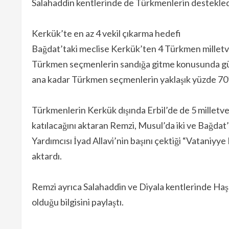
Salahaddin kentlerinde de Türkmenlerin desteklediği 
Kerkük’te en az 4 vekil çıkarma hedefi
Bağdat’taki meclise Kerkük’ten 4 Türkmen milletv
Türkmen seçmenlerin sandığa gitme konusunda güçlü
ana kadar Türkmen seçmenlerin yaklaşık yüzde 70’i 
Türkmenlerin Kerkük dışında Erbil’de de 5 milletv
katılacağını aktaran Remzi, Musul’da iki ve Bağdat
Yardımcısı İyad Allavi’nin başını çektiği “Vataniyye
aktardı.
Remzi ayrıca Salahaddin ve Diyala kentlerinde Haşd
olduğu bilgisini paylaştı.