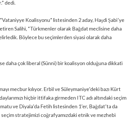
.” dedi.
ı “Vataniyye Koalisyonu” listesinden 2 aday, Haşdi Şabi’ye
e getiren Salihi, “Türkmenler olarak Bağdat meclisine daha
elirledik. Böylece bu seçimlerden siyasi olarak daha
 ise daha çok liberal (Sünni) bir koalisyon olduğuna dikkati
urmayı mecbur kılıyor. Erbil ve Süleymaniye’deki bazı Kürt
adaylarımızı hiçbir ittifaka girmeden ITC adı altındaki seçim
matu ve Diyala’da Fetih listesinden 1’er, Bağdat’ta da
, seçim stratejimizi coğrafyamızdaki etnik ve mezhebi