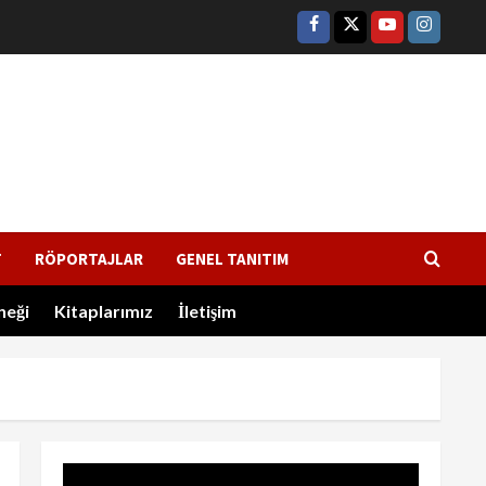
القافلي
9 Ağustos 2026
2
Türkiye Dışişleri Bakanı
Fidan: (Mekke Anlaşması)
İR
Bize saldırmayan hiçbir ülke
hedefimizde değil
3
9 Ağustos 2026
IMTP Başkanı İsam Adil
T
RÖPORTAJLAR
GENEL TANITIM
Terzi’den açıklama
neği
Kitaplarımız
İletişim
9 Ağustos 2026
4
Bakanlar Kurulu
oturumunda alınan kararlar
7 Ağustos 2026
5