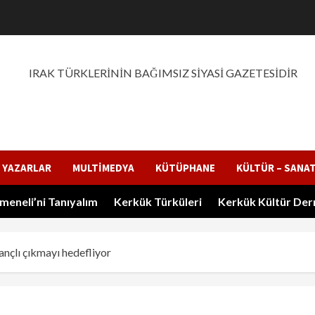
RAK TÜRKLERİNİN BAĞIMSIZ SİYASİ GAZETESİD
ÖZGÜR BASIN, ÖZGÜR TOPLUM
YAZARLAR
MULTIMEDYA
KÜTÜPHANE
KÜLTÜR – SANA
meneli’ni Tanıyalım
Kerkük Türküleri
Kerkük Kültür Der
nçlı çıkmayı hedefliyor