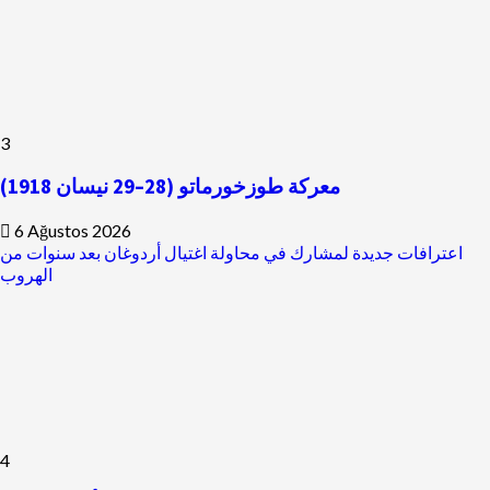
3
معركة طوزخورماتو (28–29 نيسان 1918)
6 Ağustos 2026
اعترافات جديدة لمشارك في محاولة اغتيال أردوغان بعد سنوات من
الهروب
4