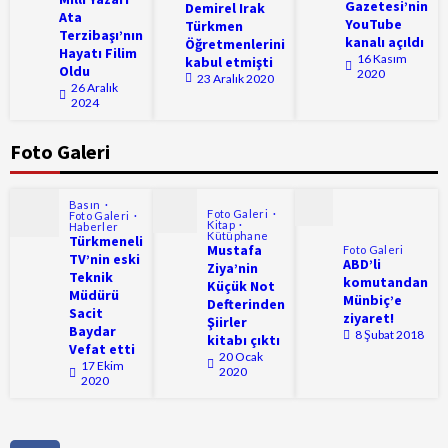
Gazetesi’nin
Demirel Irak
Ata
YouTube
Türkmen
Terzibaşı’nın
kanalı açıldı
Öğretmenlerini
Hayatı Filim
16 Kasım
kabul etmişti
Oldu
2020
23 Aralık 2020
26 Aralık
2024
Foto Galeri
Basın
Foto Galeri
Foto Galeri
Kitap
Haberler
Kütüphane
Türkmeneli
Mustafa
Foto Galeri
TV’nin eski
ABD’li
Ziya’nin
Teknik
komutandan
Küçük Not
Müdürü
Münbiç’e
Defterinden
Sacit
ziyaret!
Şiirler
Baydar
8 Şubat 2018
kitabı çıktı
Vefat etti
20 Ocak
17 Ekim
2020
2020