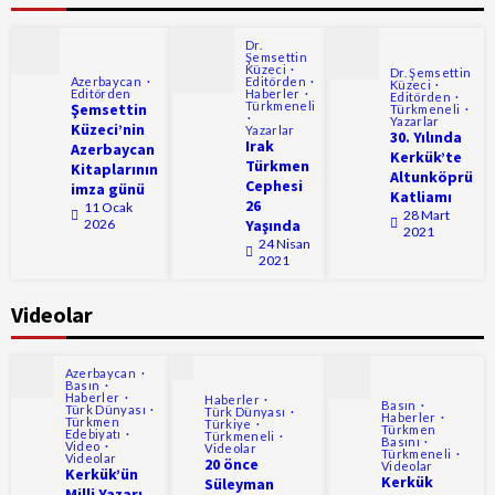
Dr.
Şemsettin
Küzeci
Dr. Şemsettin
Azerbaycan
Editörden
Küzeci
Editörden
Haberler
Editörden
Türkmeneli
Şemsettin
Türkmeneli
Yazarlar
Küzeci’nin
Yazarlar
30. Yılında
Irak
Azerbaycan
Kerkük’te
Türkmen
Kitaplarının
Altunköprü
Cephesi
imza günü
Katliamı
26
11 Ocak
28 Mart
2026
Yaşında
2021
24 Nisan
2021
Videolar
Azerbaycan
Basın
Haberler
Haberler
Basın
Türk Dünyası
Türk Dünyası
Haberler
Türkmen
Türkiye
Türkmen
Edebiyatı
Türkmeneli
Basını
Video
Videolar
Türkmeneli
Videolar
20 önce
Videolar
Kerkük’ün
Kerkük
Süleyman
Milli Yazarı