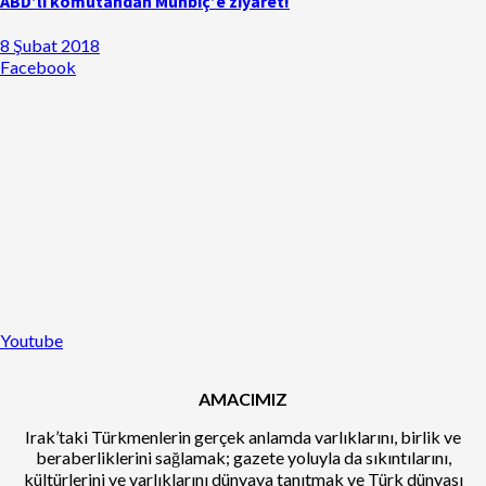
ABD’li komutandan Münbiç’e ziyaret!
8 Şubat 2018
Facebook
Youtube
AMACIMIZ
Irak’taki Türkmenlerin gerçek anlamda varlıklarını, birlik ve
beraberliklerini sağlamak; gazete yoluyla da sıkıntılarını,
kültürlerini ve varlıklarını dünyaya tanıtmak ve Türk dünyası