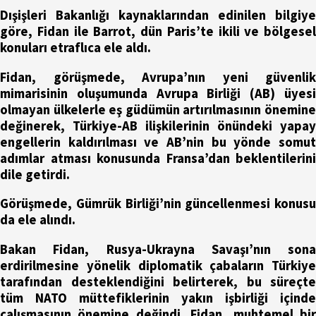
Dışişleri Bakanlığı kaynaklarından edinilen bilgiye
göre, Fidan ile Barrot, dün Paris’te ikili ve bölgesel
konuları etraflıca ele aldı.
Fidan, görüşmede, Avrupa’nın yeni güvenlik
mimarisinin oluşumunda Avrupa Birliği (AB) üyesi
olmayan ülkelerle eş güdümün artırılmasının önemine
değinerek, Türkiye-AB ilişkilerinin önündeki yapay
engellerin kaldırılması ve AB’nin bu yönde somut
adımlar atması konusunda Fransa’dan beklentilerini
dile getirdi.
Görüşmede, Gümrük Birliği’nin güncellenmesi konusu
da ele alındı.
Bakan Fidan, Rusya-Ukrayna Savaşı’nın sona
erdirilmesine yönelik diplomatik çabaların Türkiye
tarafından desteklendiğini belirterek, bu süreçte
tüm NATO müttefiklerinin yakın işbirliği içinde
çalışmasının önemine değindi. Fidan, muhtemel bir