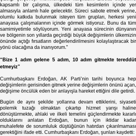
kapsamlı bir çalışma, ülkedeki tüm kesimlerin içinde yer
almasıyla anlamlı hale gelecektir. Süreci sabote etmek yerine,
olumlu katkıda bulunmak isteyen tüm grupları, herkesi yeni
anayasa çalışmalarının içinde görmek istiyoruz. Bunu da tüm
samimiyetimle söylüyorum. Yeni anayasa sürecinin dünyanın
ve bölgenin son yıllarda geçirdiği büyük değişimlerin ülkemizin
önünde açtığı fırsatların değerlendirilmesini kolaylaştıracak bir
yönü olacağına da inanıyorum.”
“Bize 1 adım gelene 5 adım, 10 adım gitmekte tereddüt
etmeyiz”
Cumhurbaşkanı Erdoğan, AK Parti’nin tarihi boyunca hep
değişimlerin gerisinden gitmek yerine değişimlerin önünü açan,
değişime öncülük eden bir anlayışla hareket ettiğini dile getirdi.
Bugün de aynı şekilde yollarına devam ettiklerini, siyaseti
polemik tuzağı olmaktan çıkartıp hizmet yarışı haline
dönüştürmekte, ahlaki ve ilkeli temelini güçlendirmekte kararlı
olduklarını anlatan Erdoğan, bunun için iktidar kadar
muhalefete de sorumluluk düştüğünün hatırdan çıkarılmaması
gerektiğini ifade etti. Cumhurbaşkanı Erdoğan, şunları kaydetti: