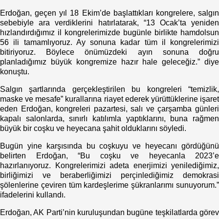
Erdoğan, geçen yıl 18 Ekim’de başlattıkları kongrelere, salgın
sebebiyle ara verdiklerini hatırlatarak, “13 Ocak’ta yeniden
hızlandırdığımız il kongrelerimizde bugünle birlikte hamdolsun
56 ili tamamlıyoruz. Ay sonuna kadar tüm il kongrelerimizi
bitiriyoruz. Böylece önümüzdeki ayın sonuna doğru
planladığımız büyük kongremize hazır hale geleceğiz.” diye
konuştu.
Salgın şartlarında gerçekleştirilen bu kongreleri “temizlik,
maske ve mesafe” kurallarına riayet ederek yürüttüklerine işaret
eden Erdoğan, kongreleri pazartesi, salı ve çarşamba günleri
kapalı salonlarda, sınırlı katılımla yaptıklarını, buna rağmen
büyük bir coşku ve heyecana şahit olduklarını söyledi.
Bugün yine karşısında bu coşkuyu ve heyecanı gördüğünü
belirten Erdoğan, “Bu coşku ve heyecanla 2023’e
hazırlanıyoruz. Kongrelerimizi adeta enerjimizi yenilediğimiz,
birliğimizi ve beraberliğimizi perçinlediğimiz demokrasi
şölenlerine çeviren tüm kardeşlerime şükranlarımı sunuyorum.”
ifadelerini kullandı.
Erdoğan, AK Parti’nin kuruluşundan bugüne teşkilatlarda görev