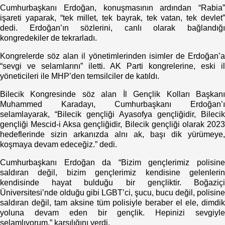
Cumhurbaşkanı Erdoğan, konuşmasının ardından “Rabia”
işareti yaparak, “tek millet, tek bayrak, tek vatan, tek devlet”
dedi. Erdoğan’ın sözlerini, canlı olarak bağlandığı
kongredekiler de tekrarladı.
Kongrelerde söz alan il yönetimlerinden isimler de Erdoğan’a
“sevgi ve selamlarını” iletti. AK Parti kongrelerine, eski il
yöneticileri ile MHP’den temsilciler de katıldı.
Bilecik Kongresinde söz alan İl Gençlik Kolları Başkanı
Muhammed Karadayı, Cumhurbaşkanı Erdoğan’ı
selamlayarak, “Bilecik gençliği Ayasofya gençliğidir, Bilecik
gençliği Mescid-i Aksa gençliğidir, Bilecik gençliği olarak 2023
hedeflerinde sizin arkanızda alnı ak, başı dik yürümeye,
koşmaya devam edeceğiz.” dedi.
Cumhurbaşkanı Erdoğan da “Bizim gençlerimiz polisine
saldıran değil, bizim gençlerimiz kendisine gelenlerin
kendisinde hayat bulduğu bir gençliktir. Boğaziçi
Üniversitesi’nde olduğu gibi LGBT’ci, şucu, bucu değil, polisine
saldıran değil, tam aksine tüm polisiyle beraber el ele, dimdik
yoluna devam eden bir gençlik. Hepinizi sevgiyle
selamlıyorum.” karşılığını verdi.