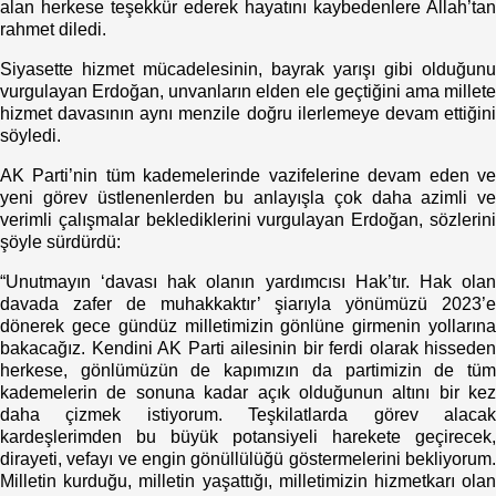
alan herkese teşekkür ederek hayatını kaybedenlere Allah’tan
rahmet diledi.
Siyasette hizmet mücadelesinin, bayrak yarışı gibi olduğunu
vurgulayan Erdoğan, unvanların elden ele geçtiğini ama millete
hizmet davasının aynı menzile doğru ilerlemeye devam ettiğini
söyledi.
AK Parti’nin tüm kademelerinde vazifelerine devam eden ve
yeni görev üstlenenlerden bu anlayışla çok daha azimli ve
verimli çalışmalar beklediklerini vurgulayan Erdoğan, sözlerini
şöyle sürdürdü:
“Unutmayın ‘davası hak olanın yardımcısı Hak’tır. Hak olan
davada zafer de muhakkaktır’ şiarıyla yönümüzü 2023’e
dönerek gece gündüz milletimizin gönlüne girmenin yollarına
bakacağız. Kendini AK Parti ailesinin bir ferdi olarak hisseden
herkese, gönlümüzün de kapımızın da partimizin de tüm
kademelerin de sonuna kadar açık olduğunun altını bir kez
daha çizmek istiyorum. Teşkilatlarda görev alacak
kardeşlerimden bu büyük potansiyeli harekete geçirecek,
dirayeti, vefayı ve engin gönüllülüğü göstermelerini bekliyorum.
Milletin kurduğu, milletin yaşattığı, milletimizin hizmetkarı olan