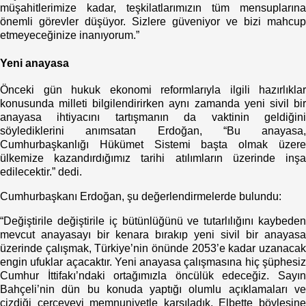
müşahitlerimize kadar, teşkilatlarımızın tüm mensuplarına
önemli görevler düşüyor. Sizlere güveniyor ve bizi mahcup
etmeyeceğinize inanıyorum.”
Yeni anayasa
Önceki gün hukuk ekonomi reformlarıyla ilgili hazırlıklar
konusunda milleti bilgilendirirken aynı zamanda yeni sivil bir
anayasa ihtiyacını tartışmanın da vaktinin geldiğini
söylediklerini anımsatan Erdoğan, “Bu anayasa,
Cumhurbaşkanlığı Hükümet Sistemi başta olmak üzere
ülkemize kazandırdığımız tarihi atılımların üzerinde inşa
edilecektir.” dedi.
Cumhurbaşkanı Erdoğan, şu değerlendirmelerde bulundu:
“Değiştirile değiştirile iç bütünlüğünü ve tutarlılığını kaybeden
mevcut anayasayı bir kenara bırakıp yeni sivil bir anayasa
üzerinde çalışmak, Türkiye’nin önünde 2053’e kadar uzanacak
engin ufuklar açacaktır. Yeni anayasa çalışmasına hiç şüphesiz
Cumhur İttifakı’ndaki ortağımızla öncülük edeceğiz. Sayın
Bahçeli’nin dün bu konuda yaptığı olumlu açıklamaları ve
çizdiği çerçeveyi memnuniyetle karşıladık. Elbette böylesine