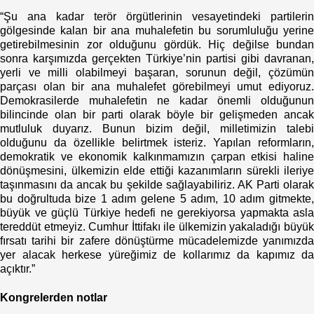
“Şu ana kadar terör örgütlerinin vesayetindeki partilerin
gölgesinde kalan bir ana muhalefetin bu sorumluluğu yerine
getirebilmesinin zor olduğunu gördük. Hiç değilse bundan
sonra karşımızda gerçekten Türkiye’nin partisi gibi davranan,
yerli ve milli olabilmeyi başaran, sorunun değil, çözümün
parçası olan bir ana muhalefet görebilmeyi umut ediyoruz.
Demokrasilerde muhalefetin ne kadar önemli olduğunun
bilincinde olan bir parti olarak böyle bir gelişmeden ancak
mutluluk duyarız. Bunun bizim değil, milletimizin talebi
olduğunu da özellikle belirtmek isteriz. Yapılan reformların,
demokratik ve ekonomik kalkınmamızın çarpan etkisi haline
dönüşmesini, ülkemizin elde ettiği kazanımların sürekli ileriye
taşınmasını da ancak bu şekilde sağlayabiliriz. AK Parti olarak
bu doğrultuda bize 1 adım gelene 5 adım, 10 adım gitmekte,
büyük ve güçlü Türkiye hedefi ne gerekiyorsa yapmakta asla
tereddüt etmeyiz. Cumhur İttifakı ile ülkemizin yakaladığı büyük
fırsatı tarihi bir zafere dönüştürme mücadelemizde yanımızda
yer alacak herkese yüreğimiz de kollarımız da kapımız da
açıktır.”
Kongrelerden notlar