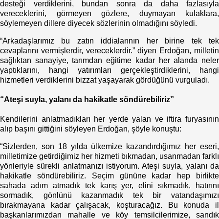
desteği verdiklerini, bundan sonra da daha fazlasıyla
vereceklerini, görmeyen gözlere, duymayan kulaklara,
söylemeyen dillere diyecek sözlerinin olmadığını söyledi.
“Arkadaşlarımız bu zatın iddialarının her birine tek tek
cevaplarını vermişlerdir, vereceklerdir.” diyen Erdoğan, milletin
sağlıktan sanayiye, tarımdan eğitime kadar her alanda neler
yaptıklarını, hangi yatırımları gerçekleştirdiklerini, hangi
hizmetleri verdiklerini bizzat yaşayarak gördüğünü vurguladı.
“Ateşi suyla, yalanı da hakikatle söndürebiliriz”
Kendilerini anlatmadıkları her yerde yalan ve iftira furyasının
alıp başını gittiğini söyleyen Erdoğan, şöyle konuştu:
“Sizlerden, son 18 yılda ülkemize kazandırdığımız her eseri,
milletimize getirdiğimiz her hizmeti bıkmadan, usanmadan farklı
yönleriyle sürekli anlatmanızı istiyorum. Ateşi suyla, yalanı da
hakikatle söndürebiliriz. Seçim gününe kadar hep birlikte
sahada adım atmadık tek karış yer, elini sıkmadık, hatırını
sormadık, gönlünü kazanmadık tek bir vatandaşımızı
bırakmayana kadar çalışacak, koşturacağız. Bu konuda il
başkanlarımızdan mahalle ve köy temsilcilerimize, sandık