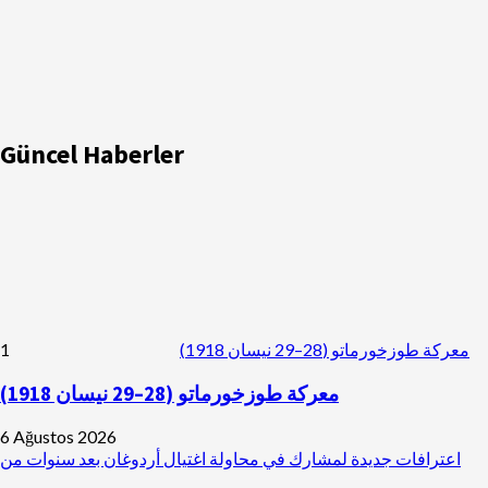
Güncel Haberler
1
معركة طوزخورماتو (28–29 نيسان 1918)
معركة طوزخورماتو (28–29 نيسان 1918)
6 Ağustos 2026
اعترافات جديدة لمشارك في محاولة اغتيال أردوغان بعد سنوات من