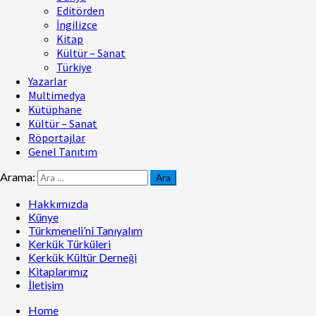
Editörden
İngilizce
Kitap
Kültür – Sanat
Türkiye
Yazarlar
Multimedya
Kütüphane
Kültür – Sanat
Röportajlar
Genel Tanıtım
Arama:
Hakkımızda
Künye
Türkmeneli’ni Tanıyalım
Kerkük Türküleri
Kerkük Kültür Derneği
Kitaplarımız
İletişim
Home