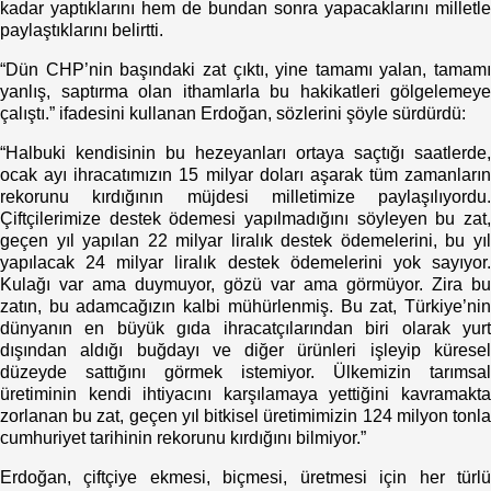
kadar yaptıklarını hem de bundan sonra yapacaklarını milletle
paylaştıklarını belirtti.
“Dün CHP’nin başındaki zat çıktı, yine tamamı yalan, tamamı
yanlış, saptırma olan ithamlarla bu hakikatleri gölgelemeye
çalıştı.” ifadesini kullanan Erdoğan, sözlerini şöyle sürdürdü:
“Halbuki kendisinin bu hezeyanları ortaya saçtığı saatlerde,
ocak ayı ihracatımızın 15 milyar doları aşarak tüm zamanların
rekorunu kırdığının müjdesi milletimize paylaşılıyordu.
Çiftçilerimize destek ödemesi yapılmadığını söyleyen bu zat,
geçen yıl yapılan 22 milyar liralık destek ödemelerini, bu yıl
yapılacak 24 milyar liralık destek ödemelerini yok sayıyor.
Kulağı var ama duymuyor, gözü var ama görmüyor. Zira bu
zatın, bu adamcağızın kalbi mühürlenmiş. Bu zat, Türkiye’nin
dünyanın en büyük gıda ihracatçılarından biri olarak yurt
dışından aldığı buğdayı ve diğer ürünleri işleyip küresel
düzeyde sattığını görmek istemiyor. Ülkemizin tarımsal
üretiminin kendi ihtiyacını karşılamaya yettiğini kavramakta
zorlanan bu zat, geçen yıl bitkisel üretimimizin 124 milyon tonla
cumhuriyet tarihinin rekorunu kırdığını bilmiyor.”
Erdoğan, çiftçiye ekmesi, biçmesi, üretmesi için her türlü