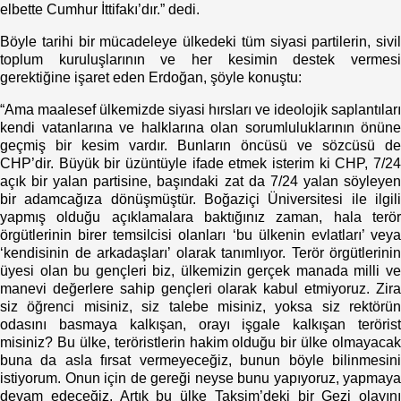
elbette Cumhur İttifakı’dır.” dedi.
Böyle tarihi bir mücadeleye ülkedeki tüm siyasi partilerin, sivil
toplum kuruluşlarının ve her kesimin destek vermesi
gerektiğine işaret eden Erdoğan, şöyle konuştu:
“Ama maalesef ülkemizde siyasi hırsları ve ideolojik saplantıları
kendi vatanlarına ve halklarına olan sorumluluklarının önüne
geçmiş bir kesim vardır. Bunların öncüsü ve sözcüsü de
CHP’dir. Büyük bir üzüntüyle ifade etmek isterim ki CHP, 7/24
açık bir yalan partisine, başındaki zat da 7/24 yalan söyleyen
bir adamcağıza dönüşmüştür. Boğaziçi Üniversitesi ile ilgili
yapmış olduğu açıklamalara baktığınız zaman, hala terör
örgütlerinin birer temsilcisi olanları ‘bu ülkenin evlatları’ veya
‘kendisinin de arkadaşları’ olarak tanımlıyor. Terör örgütlerinin
üyesi olan bu gençleri biz, ülkemizin gerçek manada milli ve
manevi değerlere sahip gençleri olarak kabul etmiyoruz. Zira
siz öğrenci misiniz, siz talebe misiniz, yoksa siz rektörün
odasını basmaya kalkışan, orayı işgale kalkışan terörist
misiniz? Bu ülke, teröristlerin hakim olduğu bir ülke olmayacak
buna da asla fırsat vermeyeceğiz, bunun böyle bilinmesini
istiyorum. Onun için de gereği neyse bunu yapıyoruz, yapmaya
devam edeceğiz. Artık bu ülke Taksim’deki bir Gezi olayını