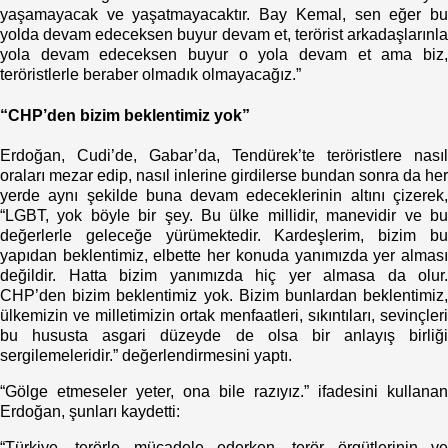
yaşamayacak ve yaşatmayacaktır. Bay Kemal, sen eğer bu
yolda devam edeceksen buyur devam et, terörist arkadaşlarınla
yola devam edeceksen buyur o yola devam et ama biz,
teröristlerle beraber olmadık olmayacağız.”
“CHP’den bizim beklentimiz yok”
Erdoğan, Cudi’de, Gabar’da, Tendürek’te teröristlere nasıl
oraları mezar edip, nasıl inlerine girdilerse bundan sonra da her
yerde aynı şekilde buna devam edeceklerinin altını çizerek,
“LGBT, yok böyle bir şey. Bu ülke millidir, manevidir ve bu
değerlerle geleceğe yürümektedir. Kardeşlerim, bizim bu
yapıdan beklentimiz, elbette her konuda yanımızda yer alması
değildir. Hatta bizim yanımızda hiç yer almasa da olur.
CHP’den bizim beklentimiz yok. Bizim bunlardan beklentimiz,
ülkemizin ve milletimizin ortak menfaatleri, sıkıntıları, sevinçleri
bu hususta asgari düzeyde de olsa bir anlayış birliği
sergilemeleridir.” değerlendirmesini yaptı.
“Gölge etmeseler yeter, ona bile razıyız.” ifadesini kullanan
Erdoğan, şunları kaydetti:
“Türkiye, terörle mücadele ederken, terör örgütlerinin ve