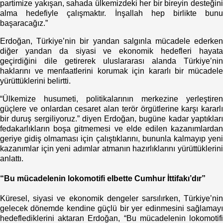
partimize yakışan, sahada ülkemizdeki her bir bireyin desteğini
alma hedefiyle çalışmaktır. İnşallah hep birlikte bunu
başaracağız.”
Erdoğan, Türkiye’nin bir yandan salgınla mücadele ederken
diğer yandan da siyasi ve ekonomik hedefleri hayata
geçirdiğini dile getirerek uluslararası alanda Türkiye’nin
haklarını ve menfaatlerini korumak için kararlı bir mücadele
yürüttüklerini belirtti.
“Ülkemize husumeti, politikalarının merkezine yerleştiren
güçlere ve onlardan cesaret alan terör örgütlerine karşı kararlı
bir duruş sergiliyoruz.” diyen Erdoğan, bugüne kadar yaptıkları
fedakarlıkların boşa gitmemesi ve elde edilen kazanımlardan
geriye gidiş olmaması için çalıştıklarını, bununla kalmayıp yeni
kazanımlar için yeni adımlar atmanın hazırlıklarını yürüttüklerini
anlattı.
“Bu mücadelenin lokomotifi elbette Cumhur İttifakı’dır”
Küresel, siyasi ve ekonomik dengeler sarsılırken, Türkiye’nin
gelecek dönemde kendine güçlü bir yer edinmesini sağlamayı
hedeflediklerini aktaran Erdoğan, “Bu mücadelenin lokomotifi