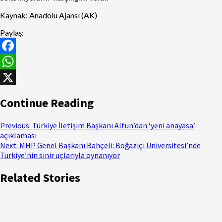
Kaynak: Anadolu Ajansı (AK)
Paylaş:
Facebook
WhatsApp
X
Continue Reading
Previous:
Türkiye İletişim Başkanı Altun’dan ‘yeni anayasa’
açıklaması
Next:
MHP Genel Başkanı Bahçeli: Boğaziçi Üniversitesi’nde
Türkiye’nin sinir uçlarıyla oynanıyor
Related Stories