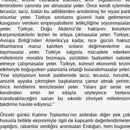
teröristlerin yanında yer almasalar yeter. Önce kendi içlerinde
tecavüz, taciz, bütün bu adiliklerden arındırılmış bir siyasi parti
olsunlar yeter. Türkiye sınırlarını güvenli hale getirmenin
kavgasını verirken emperyalistlerin tetikçiliğine soyunmasalar
yeter. Türkiye, Doğu Akdeniz’de haklarını korurken
karşımızdakilerin tezleri ile ortaya çıkmasalar yeter. Türkiye,
Avrupa Birliği’nden Amerika’ya kadar, nice gücün haksız
ithamlarına maruz kalırken onların değirmenlerine su
taşımasalar yeter. Türkiye salgınla mücadele ederken
milletimizin moralini bozmaya, yürütülen faaliyetleri sabote
etmeye çalışmasalar yeter. Türkiye, küresel ekonomik krizin
etkileriyle boğuşurken yalanlarla ortalığı bulandırmasalar yeter.
Yine söylüyorum kendi partilerinde taciz, tecavüz, hırsızlık,
arsızlık ayyuka çıkmışken başkalarına çamur atmak yerine,
önce kendilerini temizleseler yeter. Yalanı gür sesle ve
kendinden emin bir edayla söyleyince herkesi
inandırabileceğini sanan bu sıkıntılı zihniyeti milletimizin
takdirine havale ediyoruz.”
Önceki günkü Kabine Toplantısı’nın ardından diğer pek çok
hususla birlikte ekonomiyle ilgili de kapsamlı değerlendirmeler
yaptığını, rakamlar verdiğini anımsatan Erdoğan, hem bugüne