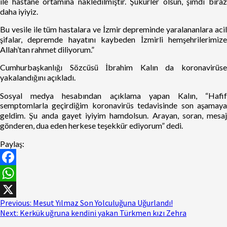
ile hastane ortamına nakledilmiştir. Şükürler olsun, şimdi biraz
daha iyiyiz.
Bu vesile ile tüm hastalara ve İzmir depreminde yaralananlara acil
şifalar, depremde hayatını kaybeden İzmirli hemşehrilerimize
Allah’tan rahmet diliyorum.”
Cumhurbaşkanlığı Sözcüsü İbrahim Kalın da koronavirüse
yakalandığını açıkladı.
Sosyal medya hesabından açıklama yapan Kalın, “Hafif
semptomlarla geçirdiğim koronavirüs tedavisinde son aşamaya
geldim. Şu anda gayet iyiyim hamdolsun. Arayan, soran, mesaj
gönderen, dua eden herkese teşekkür ediyorum” dedi.
Paylaş:
Facebook
WhatsApp
Previous:
Mesut Yılmaz Son Yolculuğuna Uğurlandı!
X
Next:
Kerkük uğruna kendini yakan Türkmen kızı Zehra