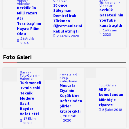
Video
Videolar
Türkmeneli
Videolar
20 önce
Videolar
Kerkük’ün
Kerkük
Süleyman
Milli Yazarı
Gazetesi’nin
Demirel Irak
Ata
YouTube
Türkmen
Terzibaşı’nın
kanalı açıldı
Öğretmenlerini
Hayatı Filim
16 Kasım
kabul etmişti
Oldu
2020
23 Aralık 2020
26 Aralık
2024
Foto Galeri
Basın
Foto Galeri
Foto Galeri
Kitap
Haberler
Kütüphane
Türkmeneli
Mustafa
Foto Galeri
TV’nin eski
ABD’li
Ziya’nin
Teknik
komutandan
Küçük Not
Müdürü
Münbiç’e
Defterinden
Sacit
ziyaret!
Şiirler
Baydar
8 Şubat 2018
kitabı çıktı
Vefat etti
20 Ocak
17 Ekim
2020
2020