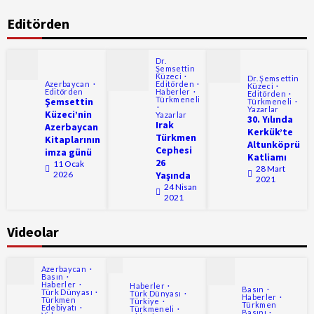
Editörden
Dr.
Şemsettin
Küzeci
Dr. Şemsettin
Azerbaycan
Editörden
Küzeci
Editörden
Haberler
Editörden
Türkmeneli
Şemsettin
Türkmeneli
Yazarlar
Küzeci’nin
Yazarlar
30. Yılında
Irak
Azerbaycan
Kerkük’te
Türkmen
Kitaplarının
Altunköprü
Cephesi
imza günü
Katliamı
26
11 Ocak
28 Mart
2026
Yaşında
2021
24 Nisan
2021
Videolar
Azerbaycan
Basın
Haberler
Haberler
Basın
Türk Dünyası
Türk Dünyası
Haberler
Türkmen
Türkiye
Türkmen
Edebiyatı
Türkmeneli
Basını