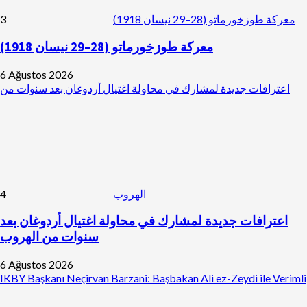
3
معركة طوزخورماتو (28–29 نيسان 1918)
معركة طوزخورماتو (28–29 نيسان 1918)
6 Ağustos 2026
اعترافات جديدة لمشارك في محاولة اغتيال أردوغان بعد سنوات من
4
الهروب
اعترافات جديدة لمشارك في محاولة اغتيال أردوغان بعد
سنوات من الهروب
6 Ağustos 2026
IKBY Başkanı Neçirvan Barzani: Başbakan Ali ez-Zeydi ile Verimli