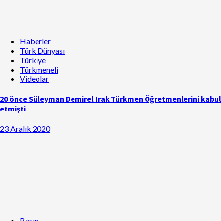
Haberler
Türk Dünyası
Türkiye
Türkmeneli
Videolar
20 önce Süleyman Demirel Irak Türkmen Öğretmenlerini kabul
etmişti
23 Aralık 2020
Basın