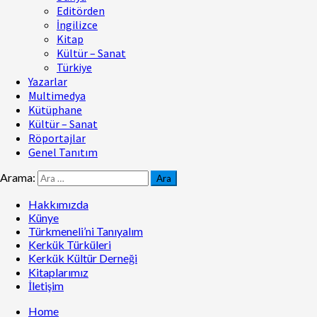
Editörden
İngilizce
Kitap
Kültür – Sanat
Türkiye
Yazarlar
Multimedya
Kütüphane
Kültür – Sanat
Röportajlar
Genel Tanıtım
Arama:
Hakkımızda
Künye
Türkmeneli’ni Tanıyalım
Kerkük Türküleri
Kerkük Kültür Derneği
Kitaplarımız
İletişim
Home