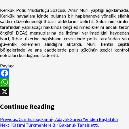
Kerkük Polis Müdürlüğü Sözcüsü Amir Nuri, yaptığı açıklamada,
Kerkük havaalanı içinde bulunan bir hapishaneye yönelik silahlı
saldırı düzenleneceği ihbarı aldıklarını belirtti. Saldırının kimler
tarafından yapılacağı hakkında bilgi edinmediklerini ancak terör
örgütü DEAŞ mensuplarına da ihtimal verilmediğini kaydeden
Nuri, ihbar üzerine hapishane çevresinde polis tarafından sıkı
güvenlik önlemleri alındığını aktardı. Nuri, kentin çeşitli
bölgelerinde ve ana caddelerde polis gücünün geçici kontrol
noktaları kurduğunu ifade etti.
Paylaş:
Facebook
WhatsApp
X
Continue Reading
Previous:
Cumhurbaşkanlığı Adaylık Süreci Yeniden Başlatıldı
Next:
Kazımi Türkmenlere Bir Bakanlık Tahsis etti.