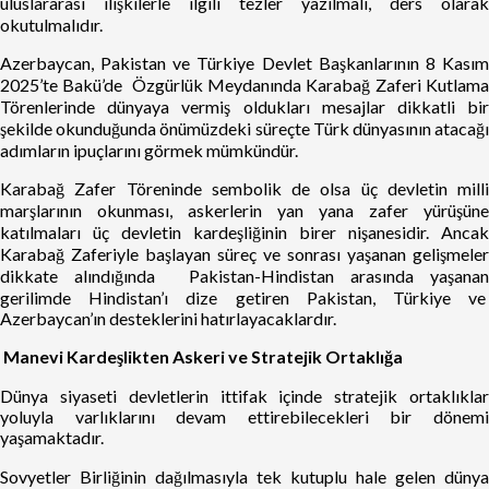
uluslararası ilişkilerle ilgili tezler yazılmalı, ders olarak
okutulmalıdır.
Azerbaycan, Pakistan ve Türkiye Devlet Başkanlarının 8 Kasım
2025’te Bakü’de Özgürlük Meydanında Karabağ Zaferi Kutlama
Törenlerinde dünyaya vermiş oldukları mesajlar dikkatli bir
şekilde okunduğunda önümüzdeki süreçte Türk dünyasının atacağı
adımların ipuçlarını görmek mümkündür.
Karabağ Zafer Töreninde sembolik de olsa üç devletin milli
marşlarının okunması, askerlerin yan yana zafer yürüşüne
katılmaları üç devletin kardeşliğinin birer nişanesidir. Ancak
Karabağ Zaferiyle başlayan süreç ve sonrası yaşanan gelişmeler
dikkate alındığında Pakistan-Hindistan arasında yaşanan
gerilimde Hindistan’ı dize getiren Pakistan, Türkiye ve
Azerbaycan’ın desteklerini hatırlayacaklardır.
Manevi Kardeşlikten Askeri ve Stratejik Ortaklığa
Dünya siyaseti devletlerin ittifak içinde stratejik ortaklıklar
yoluyla varlıklarını devam ettirebilecekleri bir dönemi
yaşamaktadır.
Sovyetler Birliğinin dağılmasıyla tek kutuplu hale gelen dünya