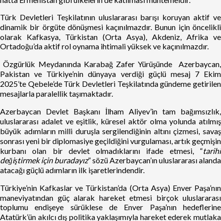
Türk Devletleri Teşkilatının uluslararası barışı koruyan aktif ve
dinamik bir örgüte dönüşmesi kaçınılmazdır. Bunun için öncelikli
olarak Kafkasya, Türkistan (Orta Asya), Akdeniz, Afrika ve
Ortadoğu’da aktif rol oynama ihtimali yüksek ve kaçınılmazdır.
Özgürlük Meydanında Karabağ Zafer Yürüşünde Azerbaycan,
Pakistan ve Türkiye’nin dünyaya verdiği güçlü mesaj 7 Ekim
2025’te Qebele’de Türk Devletleri Teşkilatında gündeme getirilen
mesajlarla paralellik taşımaktadır.
Azerbaycan Devlet Başkanı İlham Aliyev’in tam bağımsızlık,
uluslararası adalet ve eşitlik, küresel aktör olma yolunda atılmış
büyük adımların milli duruşla sergilendiğinin altını çizmesi, savaş
sonrası yeni bir diplomasiye geçildiğini vurgulaması, artık geçmişin
kurbanı olan bir devlet olmadıklarını ifade etmesi, “
tarihi
değiştirmek için buradayız
” sözü Azerbaycan’ın uluslararası alanda
atacağı güçlü adımların ilk işaretlerindendir.
Türkiye’nin Kafkaslar ve Türkistan’da (Orta Asya) Enver Paşa’nın
maneviyatından güç alarak hareket etmesi birçok uluslararası
toplumu endişeye sürüklese de Enver Paşa’nın hedeflerine
Atatürk’ün akılcı dış politika yaklaşımıyla hareket ederek mutlaka