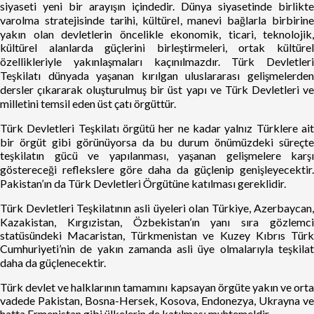
siyaseti yeni bir arayışın içindedir. Dünya siyasetinde birlikte
varolma stratejisinde tarihi, kültürel, manevi bağlarla birbirine
yakın olan devletlerin öncelikle ekonomik, ticari, teknolojik,
kültürel alanlarda güçlerini birleştirmeleri, ortak kültürel
özellikleriyle yakınlaşmaları kaçınılmazdır. Türk Devletleri
Teşkilatı dünyada yaşanan kırılgan uluslararası gelişmelerden
dersler çıkararak oluşturulmuş bir üst yapı ve Türk Devletleri ve
milletini temsil eden üst çatı örgüttür.
Türk Devletleri Teşkilatı örgütü her ne kadar yalnız Türklere ait
bir örgüt gibi görünüyorsa da bu durum önümüzdeki süreçte
teşkilatın gücü ve yapılanması, yaşanan gelişmelere karşı
göstereceği reflekslere göre daha da güçlenip genişleyecektir.
Pakistan’ın da Türk Devletleri Örgütüne katılması gereklidir.
Türk Devletleri Teşkilatının asli üyeleri olan Türkiye, Azerbaycan,
Kazakistan, Kırgızistan, Özbekistan’ın yanı sıra gözlemci
statüsündeki Macaristan, Türkmenistan ve Kuzey Kıbrıs Türk
Cumhuriyeti’nin de yakın zamanda asli üye olmalarıyla teşkilat
daha da güçlenecektir.
Türk devlet ve halklarının tamamını kapsayan örgüte yakın ve orta
vadede Pakistan, Bosna-Hersek, Kosova, Endonezya, Ukrayna ve
hatta Ermenistan gibi ülkelerin de katılması muhtemeldir.