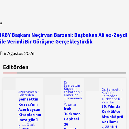
5
IKBY Başkanı Neçirvan Barzani: Başbakan Ali ez-Zeydi
ile Verimli Bir Görüşme Gerçekleştirdik
6 Ağustos 2026
Editörden
Dr.
Şemsettin
Küzeci
Dr. Şemsettin
Azerbaycan
Editörden
Küzeci
Editörden
Haberler
Editörden
Türkmeneli
Şemsettin
Türkmeneli
Yazarlar
Küzeci’nin
Yazarlar
30. Yılında
Irak
Azerbaycan
Kerkük’te
Türkmen
Kitaplarının
Altunköprü
Cephesi
imza günü
Katliamı
26
11 Ocak
28 Mart
2026