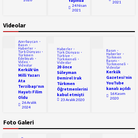
Yaşında
2021
24 Nisan
2021
Videolar
Azerbaycan
Basın
Haberler
Haberler
Basın
Türk Dünyası
Türk Dünyası
Haberler
Türkmen
Türkiye
Türkmen
Edebiyatı
Türkmeneli
Basını
Video
Videolar
Türkmeneli
Videolar
20 önce
Videolar
Kerkük’ün
Kerkük
Süleyman
Milli Yazarı
Gazetesi’nin
Demirel Irak
Ata
YouTube
Türkmen
Terzibaşı’nın
kanalı açıldı
Öğretmenlerini
Hayatı Filim
16 Kasım
kabul etmişti
Oldu
2020
23 Aralık 2020
26 Aralık
2024
Foto Galeri