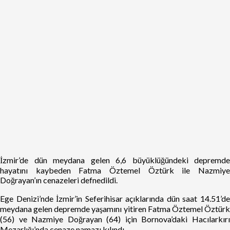
İzmir’de dün meydana gelen 6,6 büyüklüğündeki depremde
hayatını kaybeden Fatma Öztemel Öztürk ile Nazmiye
Doğrayan’ın cenazeleri defnedildi.
Ege Denizi’nde İzmir’in Seferihisar açıklarında dün saat 14.51’de
meydana gelen depremde yaşamını yitiren Fatma Öztemel Öztürk
(56) ve Nazmiye Doğrayan (64) için Bornova’daki Hacılarkırı
Mezarlığı’nda cenaze namazı kılındı.