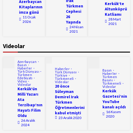
Irak
Azerbaycan
Kerkük’te
Türkmen
Kitaplarının
Altunköprü
Cephesi
imza günü
Katliamı
26
11 Ocak
28 Mart
2026
Yaşında
2021
24 Nisan
2021
Videolar
Azerbaycan
Basın
Haberler
Haberler
Basın
Türk Dünyası
Türk Dünyası
Haberler
Türkmen
Türkiye
Türkmen
Edebiyatı
Türkmeneli
Basını
Video
Videolar
Türkmeneli
Videolar
20 önce
Videolar
Kerkük’ün
Kerkük
Süleyman
Milli Yazarı
Gazetesi’nin
Demirel Irak
Ata
YouTube
Türkmen
Terzibaşı’nın
kanalı açıldı
Öğretmenlerini
Hayatı Filim
16 Kasım
kabul etmişti
Oldu
2020
23 Aralık 2020
26 Aralık
2024