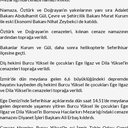
Namaza, Öztürk ve Doğrayan’ın yakınlarının yanı sıra Adalet
Bakanı Abdulhamit Gül, Çevre ve Şehircilik Bakanı Murat Kurum
ile eski Ekonomi Bakanı Nihat Zeybekci de katıldı.
Öztürk ve Doğrayan’ın cenazeleri, kılınan cenaze namazının
ardından toprağa verildi.
Bakanlar Kurum ve Gül, daha sonra helikopterle Seferihisar
ilçesine geçti.
Diş hekimi Burcu Yüksel ile çocukları Ege Ilgaz ve Dila Yüksel’in
cenazeleri toprağa verildi.
İzmir’de dün meydana gelen 6,6 büyüklüğündeki depremde
hayatını kaybeden diş hekimi Burcu Yüksel ile çocukları Ege Ilgaz
ve Dila Yüksel’in cenazeleri toprağa verildi.
Ege Denizi’nde Seferihisar açıklarında dün saat 14.51’de meydana
gelen depremde yaşamını yitiren Burcu Yüksel ile çocukları Ege
Ilgaz ve Dila Yüksel’in Bornova Hacılarkırı Mezarlığı’ndaki cenaze
namazını Diyanet İşleri Başkanı Ali Erbaş kıldırdı.
Cenaze törenine, Burcu Yüksel’in eşi İzmir Tabip Odası Genel