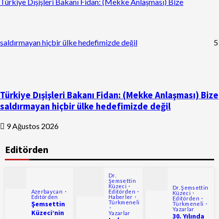
Türkiye Dışişleri Bakanı Fidan: (Mekke Anlaşması) Bize
saldırmayan hiçbir ülke hedefimizde değil
5
Türkiye Dışişleri Bakanı Fidan: (Mekke Anlaşması) Bize
saldırmayan hiçbir ülke hedefimizde değil
9 Ağustos 2026
Editörden
Dr.
Şemsettin
Küzeci
Dr. Şemsettin
Azerbaycan
Editörden
Küzeci
Editörden
Haberler
Editörden
Türkmeneli
Şemsettin
Türkmeneli
Yazarlar
Küzeci’nin
Yazarlar
30. Yılında