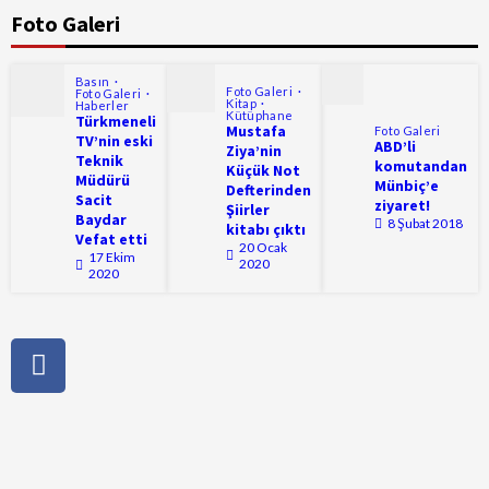
Foto Galeri
Basın
Foto Galeri
Foto Galeri
Kitap
Haberler
Kütüphane
Türkmeneli
Mustafa
Foto Galeri
TV’nin eski
ABD’li
Ziya’nin
Teknik
komutandan
Küçük Not
Müdürü
Münbiç’e
Defterinden
Sacit
ziyaret!
Şiirler
Baydar
8 Şubat 2018
kitabı çıktı
Vefat etti
20 Ocak
17 Ekim
2020
2020