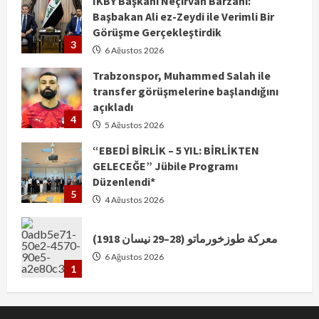
IKBY Başkanı Neçirvan Barzani:
Başbakan Ali ez-Zeydi ile Verimli Bir
Görüşme Gerçekleştirdik
3
6 Ağustos 2026
Trabzonspor, Muhammed Salah ile
transfer görüşmelerine başlandığını
açıkladı
4
5 Ağustos 2026
“EBEDİ BİRLİK – 5 YIL: BİRLİKTEN
GELECEĞE” Jübile Programı
Düzenlendi*
5
4 Ağustos 2026
معركة طوزخورماتو (28–29 نيسان 1918)
6 Ağustos 2026
1
اعترافات جديدة لمشارك في محاولة اغتيال