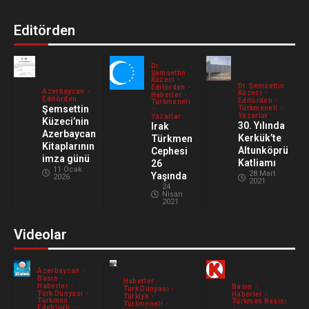
أردوغان بعد سنوات من الهروب
6 Ağustos 2026
2
Editörden
IKBY Başkanı Neçirvan Barzani:
Başbakan Ali ez-Zeydi ile Verimli Bir
Dr.
Şemsettin
Küzeci
Görüşme Gerçekleştirdik
Dr. Şemsettin
Editörden
Azerbaycan
Küzeci
3
Haberler
Editörden
6 Ağustos 2026
Editörden
Türkmeneli
Şemsettin
Türkmeneli
Yazarlar
Yazarlar
Küzeci’nin
Trabzonspor, Muhammed Salah ile
30. Yılında
Irak
Azerbaycan
Kerkük’te
Türkmen
transfer görüşmelerine başlandığını
Kitaplarının
Altunköprü
Cephesi
açıkladı
imza günü
Katliamı
26
4
11 Ocak
5 Ağustos 2026
28 Mart
Yaşında
2026
2021
24
Nisan
“EBEDİ BİRLİK – 5 YIL: BİRLİKTEN
2021
GELECEĞE” Jübile Programı
Düzenlendi*
Videolar
5
4 Ağustos 2026
Azerbaycan
Basın
Haberler
Haberler
Basın
Türk Dünyası
Türk Dünyası
Haberler
Türkiye
Türkmen
Türkmen Basını
Türkmeneli
Edebiyatı