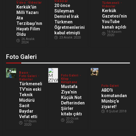
Videolar
Video
Videolar
Türkmeneli
20 önce
Kerkük’ün
Videolar
Kerkük
Süleyman
Milli Yazarı
Gazetesi’nin
Demirel Irak
Ata
YouTube
Türkmen
Terzibaşı’nın
kanalı açıldı
Öğretmenlerini
Hayatı Filim
16 Kasım
kabul etmişti
Oldu
2020
23 Aralık 2020
26 Aralık
2024
Foto Galeri
Basın
Foto Galeri
Foto Galeri
Kitap
Haberler
Kütüphane
Türkmeneli
Mustafa
Foto Galeri
TV’nin eski
ABD’li
Ziya’nin
Teknik
komutandan
Küçük Not
Müdürü
Münbiç’e
Defterinden
Sacit
ziyaret!
Şiirler
Baydar
8 Şubat 2018
kitabı çıktı
Vefat etti
20 Ocak
17 Ekim
2020
2020