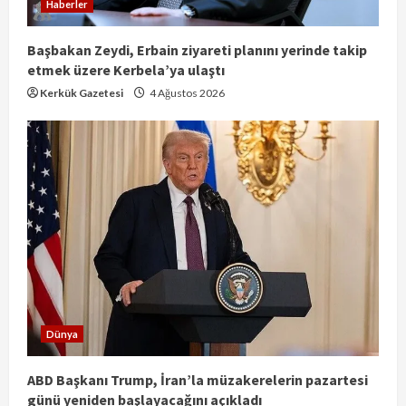
Haberler
Başbakan Zeydi, Erbain ziyareti planını yerinde takip
etmek üzere Kerbela’ya ulaştı
Kerkük Gazetesi
4 Ağustos 2026
اعترافات جديدة لمشارك في محاولة اغتيال
أردوغان بعد سنوات من الهروب
6 Ağustos 2026
2
IKBY Başkanı Neçirvan Barzani:
Dünya
Başbakan Ali ez-Zeydi ile Verimli Bir
Görüşme Gerçekleştirdik
ABD Başkanı Trump, İran’la müzakerelerin pazartesi
3
günü yeniden başlayacağını açıkladı
6 Ağustos 2026