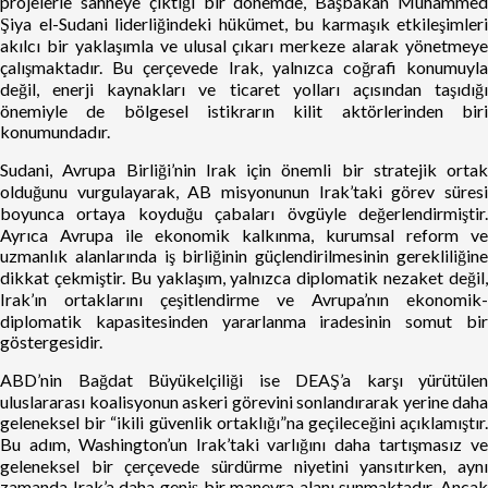
projelerle sahneye çıktığı bir dönemde, Başbakan Muhammed
Şiya el-Sudani liderliğindeki hükümet, bu karmaşık etkileşimleri
akılcı bir yaklaşımla ve ulusal çıkarı merkeze alarak yönetmeye
çalışmaktadır. Bu çerçevede Irak, yalnızca coğrafi konumuyla
değil, enerji kaynakları ve ticaret yolları açısından taşıdığı
önemiyle de bölgesel istikrarın kilit aktörlerinden biri
konumundadır.
Sudani, Avrupa Birliği’nin Irak için önemli bir stratejik ortak
olduğunu vurgulayarak, AB misyonunun Irak’taki görev süresi
boyunca ortaya koyduğu çabaları övgüyle değerlendirmiştir.
Ayrıca Avrupa ile ekonomik kalkınma, kurumsal reform ve
uzmanlık alanlarında iş birliğinin güçlendirilmesinin gerekliliğine
dikkat çekmiştir. Bu yaklaşım, yalnızca diplomatik nezaket değil,
Irak’ın ortaklarını çeşitlendirme ve Avrupa’nın ekonomik-
diplomatik kapasitesinden yararlanma iradesinin somut bir
göstergesidir.
ABD’nin Bağdat Büyükelçiliği ise DEAŞ’a karşı yürütülen
uluslararası koalisyonun askeri görevini sonlandırarak yerine daha
geleneksel bir “ikili güvenlik ortaklığı”na geçileceğini açıklamıştır.
Bu adım, Washington’un Irak’taki varlığını daha tartışmasız ve
geleneksel bir çerçevede sürdürme niyetini yansıtırken, aynı
zamanda Irak’a daha geniş bir manevra alanı sunmaktadır. Ancak