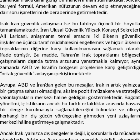
bu yeni formül, Amerikan nüfuzunun devam edip etmeyeceğine
dair soru işaretlerini de beraberinde getirmektedir.
Irak-Iran güvenlik anlaşması ise bu tabloyu üçüncü bir boyutla
tamamlamaktadır. İran Ulusal Güvenlik Yüksek Konseyi Sekreteri
Ali Laricani, anlaşmanın temel amacını iki ülkenin güvenlik
ilişkilerine üçüncü taraf müdahalesini engellemek ve hiçbir ülkenin
topraklarının diğerine karşı kullanılmamasını sağlamak olarak
ifade etmiştir. Bu madde, Tahran’ın Irak topraklarını bölgesel
çatışmaların dışında tutma arzusunu yansıtmakla kalmıyor, aynı
zamanda ABD ve İsrail’in bölgesel projelerine karşı geliştirdiği
“ortak güvenlik” anlayışını pekiştirmektedir.
Avrupa, ABD ve İran’dan gelen bu mesajlar, Irak’ın artık yalnızca
bir çatışma sahası olmadığını, aksine pozitif müzakere ve stratejik
yakınlaşmaların merkezi haline geldiğini göstermektedir. Bağdat
yönetimi, iç istikrarın ancak bu farklı ortaklıklar arasında hassas
bir denge kurulmasıyla sağlanabileceğini bilmekte ve ülkeyi
herhangi bir dış gücün yörüngesine girmeden yeni uzlaşıların
merkezi hâline getirmeye çalışmaktadır.
Ancak Irak, yalnızca dış dengelerle değil, iç sorunlarla da mücadele
etmektedir. Silahı ve Aşırı grupların güvenlik tehdidi, ekonomik