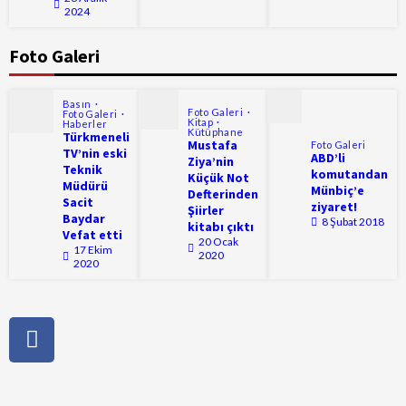
2024
Foto Galeri
Basın
Foto Galeri
Foto Galeri
Kitap
Haberler
Kütüphane
Türkmeneli
Mustafa
Foto Galeri
TV’nin eski
ABD’li
Ziya’nin
Teknik
komutandan
Küçük Not
Müdürü
Münbiç’e
Defterinden
Sacit
ziyaret!
Şiirler
Baydar
8 Şubat 2018
kitabı çıktı
Vefat etti
20 Ocak
17 Ekim
2020
2020