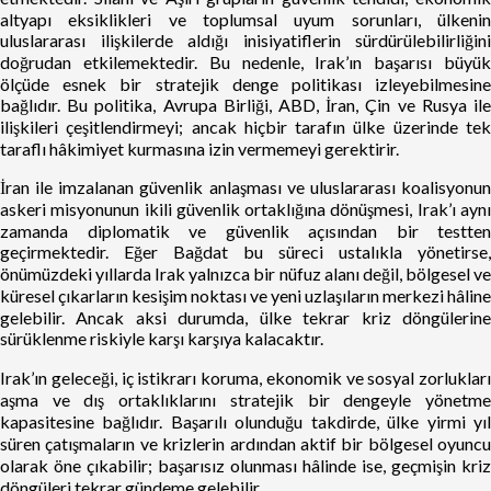
altyapı eksiklikleri ve toplumsal uyum sorunları, ülkenin
uluslararası ilişkilerde aldığı inisiyatiflerin sürdürülebilirliğini
doğrudan etkilemektedir. Bu nedenle, Irak’ın başarısı büyük
ölçüde esnek bir stratejik denge politikası izleyebilmesine
bağlıdır. Bu politika, Avrupa Birliği, ABD, İran, Çin ve Rusya ile
ilişkileri çeşitlendirmeyi; ancak hiçbir tarafın ülke üzerinde tek
taraflı hâkimiyet kurmasına izin vermemeyi gerektirir.
İran ile imzalanan güvenlik anlaşması ve uluslararası koalisyonun
askeri misyonunun ikili güvenlik ortaklığına dönüşmesi, Irak’ı aynı
zamanda diplomatik ve güvenlik açısından bir testten
geçirmektedir. Eğer Bağdat bu süreci ustalıkla yönetirse,
önümüzdeki yıllarda Irak yalnızca bir nüfuz alanı değil, bölgesel ve
küresel çıkarların kesişim noktası ve yeni uzlaşıların merkezi hâline
gelebilir. Ancak aksi durumda, ülke tekrar kriz döngülerine
sürüklenme riskiyle karşı karşıya kalacaktır.
Irak’ın geleceği, iç istikrarı koruma, ekonomik ve sosyal zorlukları
aşma ve dış ortaklıklarını stratejik bir dengeyle yönetme
kapasitesine bağlıdır. Başarılı olunduğu takdirde, ülke yirmi yıl
süren çatışmaların ve krizlerin ardından aktif bir bölgesel oyuncu
olarak öne çıkabilir; başarısız olunması hâlinde ise, geçmişin kriz
döngüleri tekrar gündeme gelebilir.