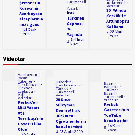
Türkmeneli
Şemsettin
Türkmeneli
Yazarlar
Küzeci’nin
Yazarlar
30. Yılında
Irak
Azerbaycan
Kerkük’te
Türkmen
Kitaplarının
Altunköprü
Cephesi
imza günü
Katliamı
26
11 Ocak
28 Mart
2026
Yaşında
2021
24 Nisan
2021
Videolar
Azerbaycan
Basın
Haberler
Haberler
Basın
Türk Dünyası
Türk Dünyası
Haberler
Türkmen
Türkiye
Türkmen
Edebiyatı
Türkmeneli
Basını
Video
Videolar
Türkmeneli
Videolar
20 önce
Videolar
Kerkük’ün
Kerkük
Süleyman
Milli Yazarı
Gazetesi’nin
Demirel Irak
Ata
YouTube
Türkmen
Terzibaşı’nın
kanalı açıldı
Öğretmenlerini
Hayatı Filim
16 Kasım
kabul etmişti
Oldu
2020
23 Aralık 2020
26 Aralık