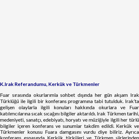
K.Irak Referandumu, Kerkük ve Türkmenler
Fuar sırasında okurlarımla sohbet dışında her gün akşam Irak
Türklüğü ile ilgili bir konferans programına tabi tutulduk. Irak’ta
gelişen olaylarla ilgili konuları hakkında okurlara ve Fuar
katılımcılarına sıcak sıcağını bilgiler aktarıldı. Irak Türkmen tarihi,
medeniyeti, sanatçı, edebiyatı, horyatı ve müziğiyle ilgili her türlü
bilgiler içeren konferans ve sunumlar takdim edildi. Kerkük ve
Türkmenler konusu Fuara damgasını vurdu diye biliriz. Ayrıca
konferans esnasında Kerkük türküleri ve Türkmen şiirlerinden