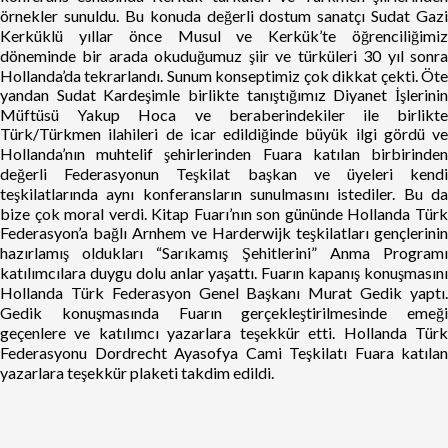
örnekler sunuldu. Bu konuda değerli dostum sanatçı Sudat Gazi
Kerküklü yıllar önce Musul ve Kerkük’te öğrenciliğimiz
döneminde bir arada okuduğumuz şiir ve türküleri 30 yıl sonra
Hollanda’da tekrarlandı. Sunum konseptimiz çok dikkat çekti. Öte
yandan Sudat Kardeşimle birlikte tanıştığımız Diyanet İşlerinin
Müftüsü Yakup Hoca ve beraberindekiler ile birlikte
Türk/Türkmen ilahileri de icar edildiğinde büyük ilgi gördü ve
Hollanda’nın muhtelif şehirlerinden Fuara katılan birbirinden
değerli Federasyonun Teşkilat başkan ve üyeleri kendi
teşkilatlarında aynı konferansların sunulmasını istediler. Bu da
bize çok moral verdi. Kitap Fuarı’nın son gününde Hollanda Türk
Federasyon’a bağlı Arnhem ve Harderwijk teşkilatları gençlerinin
hazırlamış oldukları “Sarıkamış Şehitlerini” Anma Programı
katılımcılara duygu dolu anlar yaşattı. Fuarın kapanış konuşmasını
Hollanda Türk Federasyon Genel Başkanı Murat Gedik yaptı.
Gedik konuşmasında Fuarın gerçekleştirilmesinde emeği
geçenlere ve katılımcı yazarlara teşekkür etti. Hollanda Türk
Federasyonu Dordrecht Ayasofya Cami Teşkilatı Fuara katılan
yazarlara teşekkür plaketi takdim edildi.