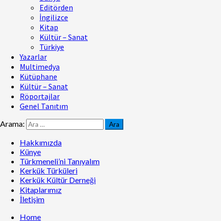
Editörden
İngilizce
Kitap
Kültür – Sanat
Türkiye
Yazarlar
Multimedya
Kütüphane
Kültür – Sanat
Röportajlar
Genel Tanıtım
Arama:
Hakkımızda
Künye
Türkmeneli’ni Tanıyalım
Kerkük Türküleri
Kerkük Kültür Derneği
Kitaplarımız
İletişim
Home