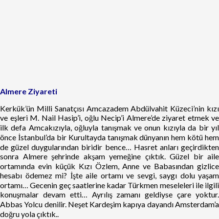
Almere Ziyareti
Kerkük’ün Milli Sanatçısı Amcazadem Abdülvahit Küzeci’nin kızı
ve eşleri M. Nail Hasip’i, oğlu Necip’i Almere’de ziyaret etmek ve
ilk defa Amcakızıyla, oğluyla tanışmak ve onun kızıyla da bir yıl
önce İstanbul’da bir Kurultayda tanışmak dünyanın hem kötü hem
de güzel duygularından biridir bence… Hasret anları geçirdikten
sonra Almere şehrinde akşam yemeğine çıktık. Güzel bir aile
ortamında evin küçük Kızı Özlem, Anne ve Babasından gizlice
hesabı ödemez mi? İşte aile ortamı ve sevgi, saygı dolu yaşam
ortamı… Gecenin geç saatlerine kadar Türkmen meseleleri ile ilgili
konuşmalar devam etti… Ayrılış zamanı geldiyse çare yoktur.
Abbas Yolcu denilir. Neşet Kardeşim kapıya dayandı Amsterdam’a
doğru yola çıktık..