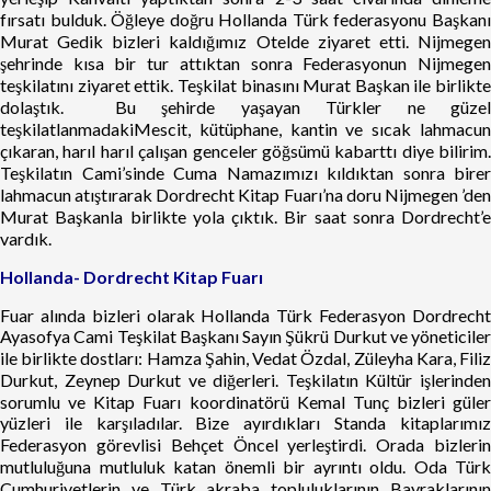
fırsatı bulduk. Öğleye doğru Hollanda Türk federasyonu Başkanı
Murat Gedik bizleri kaldığımız Otelde ziyaret etti. Nijmegen
şehrinde kısa bir tur attıktan sonra Federasyonun Nijmegen
teşkilatını ziyaret ettik. Teşkilat binasını Murat Başkan ile birlikte
dolaştık. Bu şehirde yaşayan Türkler ne güzel
teşkilatlanmadakiMescit, kütüphane, kantin ve sıcak lahmacun
çıkaran, harıl harıl çalışan genceler göğsümü kabarttı diye bilirim.
Teşkilatın Cami’sinde Cuma Namazımızı kıldıktan sonra birer
lahmacun atıştırarak Dordrecht Kitap Fuarı’na doru Nijmegen ’den
Murat Başkanla birlikte yola çıktık. Bir saat sonra Dordrecht’e
vardık.
Hollanda- Dordrecht Kitap Fuarı
Fuar alında bizleri olarak Hollanda Türk Federasyon Dordrecht
Ayasofya Cami Teşkilat Başkanı Sayın Şükrü Durkut ve yöneticiler
ile birlikte dostları: Hamza Şahin, Vedat Özdal, Züleyha Kara, Filiz
Durkut, Zeynep Durkut ve diğerleri. Teşkilatın Kültür işlerinden
sorumlu ve Kitap Fuarı koordinatörü Kemal Tunç bizleri güler
yüzleri ile karşıladılar. Bize ayırdıkları Standa kitaplarımız
Federasyon görevlisi Behçet Öncel yerleştirdi. Orada bizlerin
mutluluğuna mutluluk katan önemli bir ayrıntı oldu. Oda Türk
Cumhuriyetlerin ve Türk akraba topluluklarının Bayraklarının