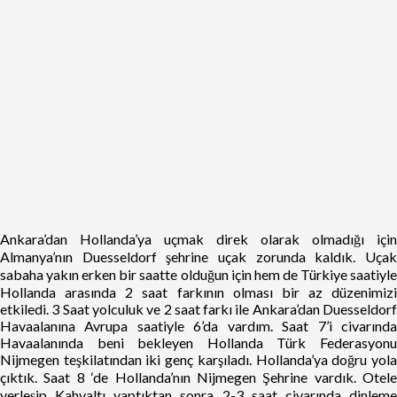
Ankara’dan Hollanda’ya uçmak direk olarak olmadığı için
Almanya’nın Duesseldorf şehrine uçak zorunda kaldık. Uçak
sabaha yakın erken bir saatte olduğun için hem de Türkiye saatiyle
Hollanda arasında 2 saat farkının olması bir az düzenimizi
etkiledi. 3 Saat yolculuk ve 2 saat farkı ile Ankara’dan Duesseldorf
Havaalanına Avrupa saatiyle 6’da vardım. Saat 7’i civarında
Havaalanında beni bekleyen Hollanda Türk Federasyonu
Nijmegen teşkilatından iki genç karşıladı. Hollanda’ya doğru yola
çıktık. Saat 8 ‘de Hollanda’nın Nijmegen Şehrine vardık. Otele
yerleşip Kahvaltı yaptıktan sonra 2-3 saat civarında dinleme