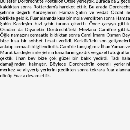
Bu sefer Dordrecht’te Postillion Otele yerleştik. Burada da 2 gece
kaldıktan sonra Rotterdam’a hareket ettik. Bu arada Dordrecht
şehrine değerli Kardeşlerim Hamza Şahin ve Vedat Özdal ile
birlikte geldik. Fuar alanında kısa bir mola verdikten sonra Hamza
Şahin Kardeşim bizi şehir turuna çıkarttı. Önce çarşıya gittik.
Oradan da Diyanetin Dordrecht’teki Mevlana Camii’ne gittik.
Öğle namazını cemaatle kıldıktan sonra Cami İmamı Osman Bey
bize kısa bir sohbet fırsatı verildi. Kerkük’teki son gelişmeleri
anlatıp cemaati bilgilendirdik. Cami’de tanıştığımız İlhan Yaman ve
Murat kardeşlerimle Şehrin kanallarını gezdik ve güzel fotoğraflar
çektik. İlhan bey bize çok güzel bir balık yedirdi. Tadı hala
damağımdan kalmıştır. Böylece Dordrecht’in önemli yerlerini
merkez ve alışveriş yerlerini gedikten sonra tekrara fuar alanına
dönüp Fuar’a devam ettik.