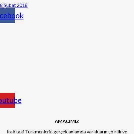
8 Şubat 2018
cebook
outube
AMACIMIZ
Irak’taki Türkmenlerin gerçek anlamda varlıklarını, birlik ve