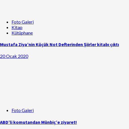
Foto Galeri
Kitap
Kütüphane
Mustafa Ziya’nin Küçük Not Defterinden Şiirler kitabı çıktı
20 Ocak 2020
Foto Galeri
ABD’li komutandan Münbiç’e ziyaret!