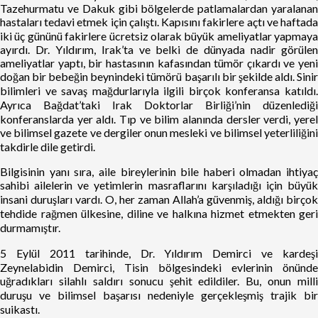
Tazehurmatu ve Dakuk gibi bölgelerde patlamalardan yaralanan
hastaları tedavi etmek için çalıştı. Kapısını fakirlere açtı ve haftada
iki üç gününü fakirlere ücretsiz olarak büyük ameliyatlar yapmaya
ayırdı. Dr. Yıldırım, Irak’ta ve belki de dünyada nadir görülen
ameliyatlar yaptı, bir hastasının kafasından tümör çıkardı ve yeni
doğan bir bebeğin beynindeki tümörü başarılı bir şekilde aldı. Sinir
bilimleri ve savaş mağdurlarıyla ilgili birçok konferansa katıldı.
Ayrıca Bağdat’taki Irak Doktorlar Birliği’nin düzenlediği
konferanslarda yer aldı. Tıp ve bilim alanında dersler verdi, yerel
ve bilimsel gazete ve dergiler onun mesleki ve bilimsel yeterliliğini
takdirle dile getirdi.
Bilgisinin yanı sıra, aile bireylerinin bile haberi olmadan ihtiyaç
sahibi ailelerin ve yetimlerin masraflarını karşıladığı için büyük
insani duruşları vardı. O, her zaman Allah’a güvenmiş, aldığı birçok
tehdide rağmen ülkesine, diline ve halkına hizmet etmekten geri
durmamıştır.
5 Eylül 2011 tarihinde, Dr. Yıldırım Demirci ve kardeşi
Zeynelabidin Demirci, Tisin bölgesindeki evlerinin önünde
uğradıkları silahlı saldırı sonucu şehit edildiler. Bu, onun milli
duruşu ve bilimsel başarısı nedeniyle gerçekleşmiş trajik bir
suikastı.