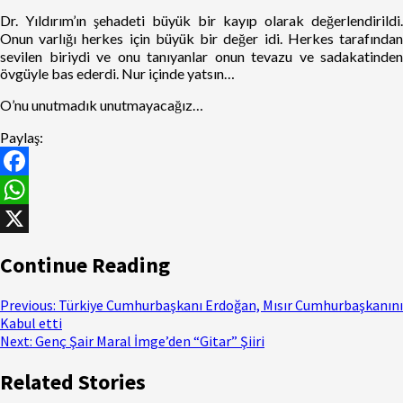
Dr. Yıldırım’ın şehadeti büyük bir kayıp olarak değerlendirildi.
Onun varlığı herkes için büyük bir değer idi. Herkes tarafından
sevilen biriydi ve onu tanıyanlar onun tevazu ve sadakatinden
övgüyle bas ederdi. Nur içinde yatsın…
O’nu unutmadık unutmayacağız…
Paylaş:
Facebook
WhatsApp
X
Continue Reading
Previous:
Türkiye Cumhurbaşkanı Erdoğan, Mısır Cumhurbaşkanını
Kabul etti
Next:
Genç Şair Maral İmge’den “Gitar” Şiiri
Related Stories