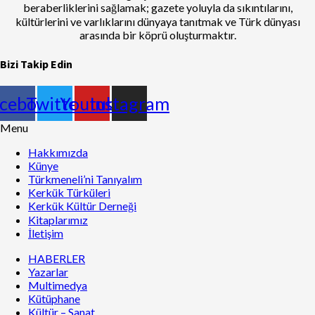
beraberliklerini sağlamak; gazete yoluyla da sıkıntılarını,
kültürlerini ve varlıklarını dünyaya tanıtmak ve Türk dünyası
arasında bir köprü oluşturmaktır.
Bizi Takip Edin
cebook
Twitter
Youtube
Instagram
Menu
Hakkımızda
Künye
Türkmeneli’ni Tanıyalım
Kerkük Türküleri
Kerkük Kültür Derneği
Kitaplarımız
İletişim
HABERLER
Yazarlar
Multimedya
Kütüphane
Kültür – Sanat