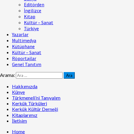
Editörden
İngilizce
Kitap
Kültür – Sanat
Türkiye
Yazarlar
Multimedya
Kütüphane
Kültür – Sanat
Röportajlar
Genel Tanıtım
Arama:
Hakkımızda
Künye
Türkmeneli’ni Tanıyalım
Kerkük Türküleri
Kerkük Kültür Derneği
Kitaplarımız
İletişim
Home