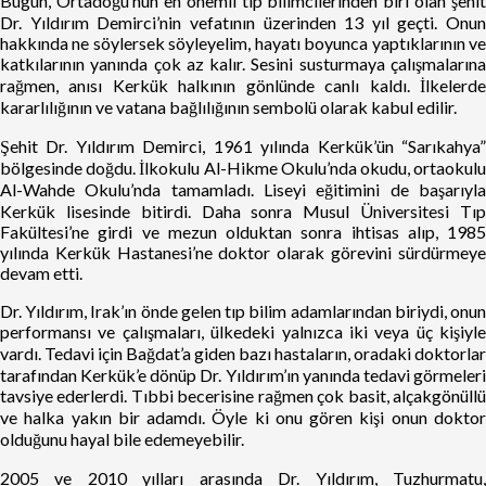
Bugün, Ortadoğu’nun en önemli tıp bilimcilerinden biri olan şehit
Dr. Yıldırım Demirci’nin vefatının üzerinden 13 yıl geçti. Onun
hakkında ne söylersek söyleyelim, hayatı boyunca yaptıklarının ve
katkılarının yanında çok az kalır. Sesini susturmaya çalışmalarına
rağmen, anısı Kerkük halkının gönlünde canlı kaldı. İlkelerde
kararlılığının ve vatana bağlılığının sembolü olarak kabul edilir.
Şehit Dr. Yıldırım Demirci, 1961 yılında Kerkük’ün “Sarıkahya”
bölgesinde doğdu. İlkokulu Al-Hikme Okulu’nda okudu, ortaokulu
Al-Wahde Okulu’nda tamamladı. Liseyi eğitimini de başarıyla
Kerkük lisesinde bitirdi. Daha sonra Musul Üniversitesi Tıp
Fakültesi’ne girdi ve mezun olduktan sonra ihtisas alıp, 1985
yılında Kerkük Hastanesi’ne doktor olarak görevini sürdürmeye
devam etti.
Dr. Yıldırım, Irak’ın önde gelen tıp bilim adamlarından biriydi, onun
performansı ve çalışmaları, ülkedeki yalnızca iki veya üç kişiyle
vardı. Tedavi için Bağdat’a giden bazı hastaların, oradaki doktorlar
tarafından Kerkük’e dönüp Dr. Yıldırım’ın yanında tedavi görmeleri
tavsiye ederlerdi. Tıbbi becerisine rağmen çok basit, alçakgönüllü
ve halka yakın bir adamdı. Öyle ki onu gören kişi onun doktor
olduğunu hayal bile edemeyebilir.
2005 ve 2010 yılları arasında Dr. Yıldırım, Tuzhurmatu,