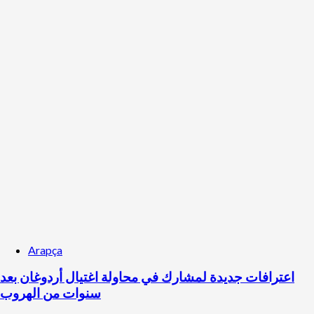
Arapça
اعترافات جديدة لمشارك في محاولة اغتيال أردوغان بعد
سنوات من الهروب