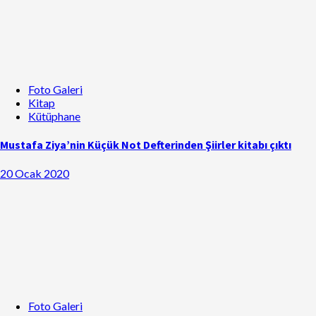
Foto Galeri
Kitap
Kütüphane
Mustafa Ziya’nin Küçük Not Defterinden Şiirler kitabı çıktı
20 Ocak 2020
Foto Galeri