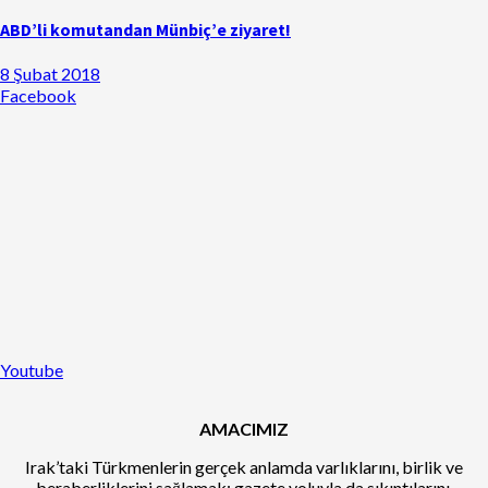
ABD’li komutandan Münbiç’e ziyaret!
8 Şubat 2018
Facebook
Youtube
AMACIMIZ
Irak’taki Türkmenlerin gerçek anlamda varlıklarını, birlik ve
beraberliklerini sağlamak; gazete yoluyla da sıkıntılarını,