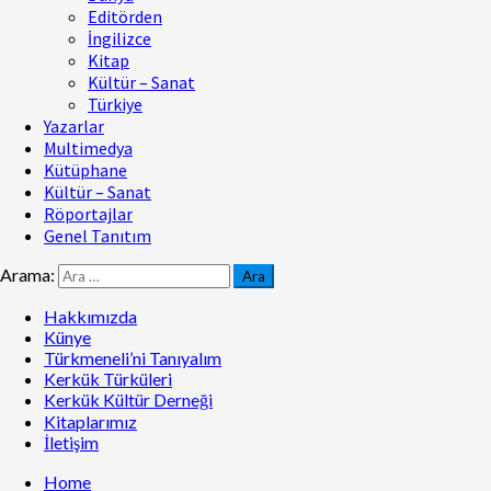
Editörden
İngilizce
Kitap
Kültür – Sanat
Türkiye
Yazarlar
Multimedya
Kütüphane
Kültür – Sanat
Röportajlar
Genel Tanıtım
Arama:
Hakkımızda
Künye
Türkmeneli’ni Tanıyalım
Kerkük Türküleri
Kerkük Kültür Derneği
Kitaplarımız
İletişim
Home