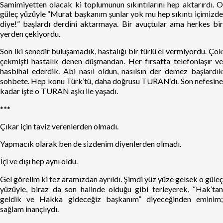
Samimiyetten olacak ki toplumunun sıkıntılarını hep aktarırdı. O
güleç yüzüyle “Murat başkanım şunlar yok mu hep sıkıntı içimizde
diye!” başlardı derdini aktarmaya. Bir avuçtular ama herkes bir
yerden çekiyordu.
Son iki senedir buluşamadık, hastalığı bir türlü el vermiyordu. Çok
çekmişti hastalık denen düşmandan. Her fırsatta telefonlaşır ve
hasbihal ederdik. Abi nasıl oldun, nasılsın der demez başlardık
sohbete. Hep konu Türk’tü, daha doğrusu TURAN’dı. Son nefesine
kadar işte o TURAN aşkı ile yaşadı.
***
Çıkar için taviz verenlerden olmadı.
Yapmacık olarak ben de sizdenim diyenlerden olmadı.
İçi ve dışı hep aynı oldu.
Gel görelim ki tez aramızdan ayrıldı. Şimdi yüz yüze gelsek o güleç
yüzüyle, biraz da son halinde olduğu gibi terleyerek, “Hak’tan
geldik ve Hakka gideceğiz başkanım” diyeceğinden eminim;
sağlam inançlıydı.