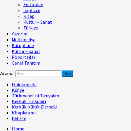
Editörden
İngilizce
Kitap
Kültür – Sanat
Türkiye
Yazarlar
Multimedya
Kütüphane
Kültür – Sanat
Röportajlar
Genel Tanıtım
Arama:
Hakkımızda
Künye
Türkmeneli’ni Tanıyalım
Kerkük Türküleri
Kerkük Kültür Derneği
Kitaplarımız
İletişim
Home