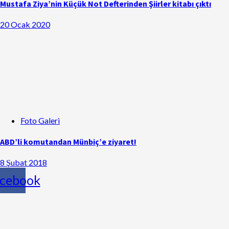
Mustafa Ziya’nin Küçük Not Defterinden Şiirler kitabı çıktı
20 Ocak 2020
Foto Galeri
ABD’li komutandan Münbiç’e ziyaret!
8 Şubat 2018
cebook