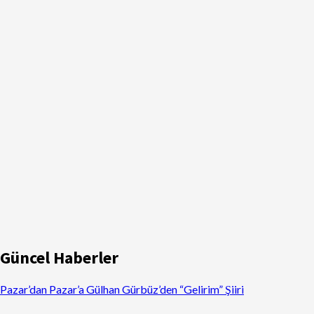
Güncel Haberler
Pazar’dan Pazar’a Gülhan Gürbüz’den “Gelirim” Şiiri