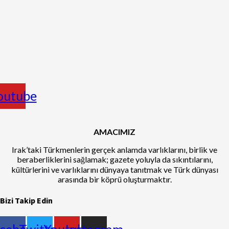
outube
AMACIMIZ
Irak’taki Türkmenlerin gerçek anlamda varlıklarını, birlik ve
beraberliklerini sağlamak; gazete yoluyla da sıkıntılarını,
kültürlerini ve varlıklarını dünyaya tanıtmak ve Türk dünyası
arasında bir köprü oluşturmaktır.
Bizi Takip Edin
cebook
Twitter
Youtube
Instagram