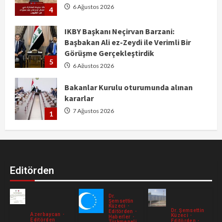
6 Ağustos 2026
4
IKBY Başkanı Neçirvan Barzani:
Başbakan Ali ez-Zeydi ile Verimli Bir
Görüşme Gerçekleştirdik
5
6 Ağustos 2026
Bakanlar Kurulu oturumunda alınan
kararlar
7 Ağustos 2026
1
من بعد علي ضاعت الضحكة
7 Ağustos 2026
2
Editörden
معركة طوزخورماتو (28–29 نيسان 1918)
Dr.
Şemsettin
Küzeci
6 Ağustos 2026
Dr. Şemsettin
Editörden
Azerbaycan
Küzeci
3
Haberler
Editörden
Editörden
Türkmeneli