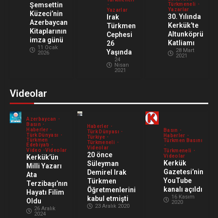
Şemsettin
Türkmeneli
Yazarlar
Yazarlar
Küzeci’nin
30. Yılında
Irak
اعترافات جديدة لمشارك في محاولة اغتيال
Azerbaycan
Kerkük’te
Türkmen
أردوغان بعد سنوات من الهروب
Kitaplarının
Altunköprü
Cephesi
imza günü
Katliamı
26
6 Ağustos 2026
4
11 Ocak
28 Mart
Yaşında
2026
2021
24
Nisan
IKBY Başkanı Neçirvan Barzani:
2021
Başbakan Ali ez-Zeydi ile Verimli Bir
Görüşme Gerçekleştirdik
Videolar
5
6 Ağustos 2026
Azerbaycan
Basın
Haberler
Haberler
Basın
Türk Dünyası
Türk Dünyası
Haberler
Türkiye
Türkmen
Türkmen Basını
Türkmeneli
Edebiyatı
Videolar
Video
Videolar
Türkmeneli
20 önce
Kerkük’ün
Videolar
Kerkük
Süleyman
Milli Yazarı
Gazetesi’nin
Demirel Irak
Ata
YouTube
Türkmen
Terzibaşı’nın
kanalı açıldı
Öğretmenlerini
Hayatı Filim
16 Kasım
kabul etmişti
Oldu
2020
23 Aralık 2020
26 Aralık
2024