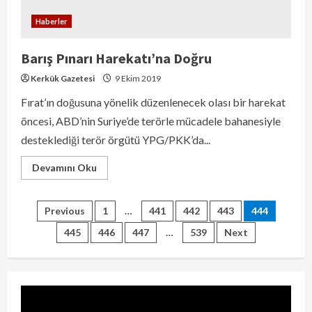
Haberler
Barış Pınarı Harekatı’na Doğru
Kerkük Gazetesi
9 Ekim 2019
من بعد علي ضاعت الضحكة
Fırat’ın doğusuna yönelik düzenlenecek olası bir harekat
7 Ağustos 2026
öncesi, ABD’nin Suriye’de terörle mücadele bahanesiyle
2
desteklediği terör örgütü YPG/PKK’da...
Devamını Oku
معركة طوزخورماتو (28–29 نيسان 1918)
6 Ağustos 2026
3
Previous
1
…
441
442
443
444
445
446
447
…
539
Next
اعترافات جديدة لمشارك في محاولة اغتيال
أردوغان بعد سنوات من الهروب
6 Ağustos 2026
4
IKBY Başkanı Neçirvan Barzani: