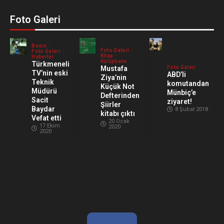
Foto Galeri
Basın
Foto Galeri
Foto Galeri
Kitap
Haberler
Kütüphane
Türkmeneli
Mustafa
Foto Galeri
TV’nin eski
ABD’li
Ziya’nin
Teknik
komutandan
Küçük Not
Müdürü
Münbiç’e
Defterinden
Sacit
ziyaret!
Şiirler
Baydar
8 Şubat 2018
kitabı çıktı
Vefat etti
20 Ocak
17 Ekim
2020
2020