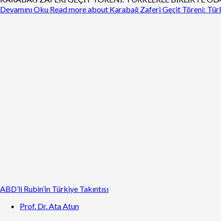
Devamını Oku
Read more about Karabağ Zaferi Geçit Töreni: Türk
ABD’li Rubin’in Türkiye Takıntısı
Prof. Dr. Ata Atun