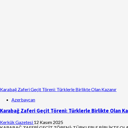
Karabağ Zaferi Geçit Töreni: Türklerle Birlikte Olan Kazanır
Azerbaycan
Karabağ Zaferi Geçit Töreni: Türklerle Birlikte Olan K
Kerkük Gazetesi
12 Kasım 2025
KARABAĞ ZAFERİ GEÇİT TÖRENİ: TÜRKLERLE BİRLİKTE OLAN KAZ