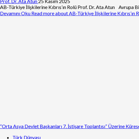
Prof. Dr. Ata Atun
25 Kasım 2025
AB-Türkiye İlişkilerine Kıbrıs’ın Rolü Prof. Dr. Ata Atun Avrupa B
Devamını Oku
Read more about AB-Türkiye İlişkilerine Kıbrıs’ın 
“Orta Asya Devlet Başkanları 7. İstişare Toplantısı” Üzerine Küre
Türk Dünyası