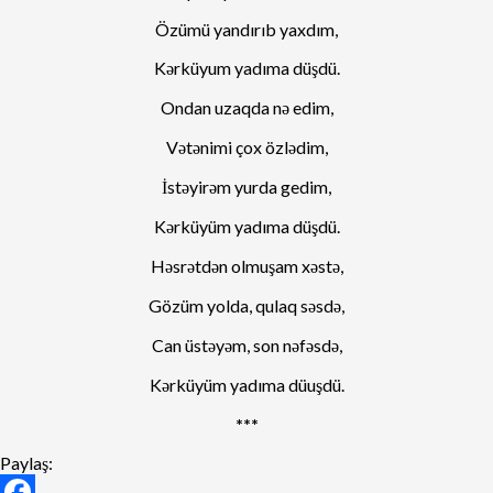
Özümü yandırıb yaxdım,
Kərküyum yadıma düşdü.
Ondan uzaqda nə edim,
Vətənimi çox özlədim,
İstəyirəm yurda gedim,
Kərküyüm yadıma düşdü.
Həsrətdən olmuşam xəstə,
Gözüm yolda, qulaq səsdə,
Can üstəyəm, son nəfəsdə,
Kərküyüm yadıma düuşdü.
***
Paylaş: