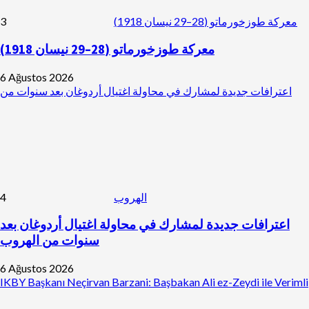
3
معركة طوزخورماتو (28–29 نيسان 1918)
معركة طوزخورماتو (28–29 نيسان 1918)
6 Ağustos 2026
اعترافات جديدة لمشارك في محاولة اغتيال أردوغان بعد سنوات من
4
الهروب
اعترافات جديدة لمشارك في محاولة اغتيال أردوغان بعد
سنوات من الهروب
6 Ağustos 2026
IKBY Başkanı Neçirvan Barzani: Başbakan Ali ez-Zeydi ile Verimli