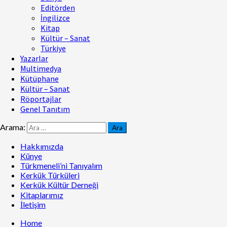
Editörden
İngilizce
Kitap
Kültür – Sanat
Türkiye
Yazarlar
Multimedya
Kütüphane
Kültür – Sanat
Röportajlar
Genel Tanıtım
Arama:
Hakkımızda
Künye
Türkmeneli’ni Tanıyalım
Kerkük Türküleri
Kerkük Kültür Derneği
Kitaplarımız
İletişim
Home