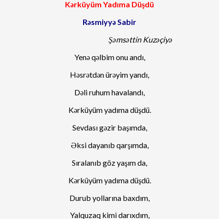
Kərküyüm Yadıma Düşdü
Rəsmiyyə Sabir
Şəmsəttin Kuzəçiyə
Yenə qəlbim onu andı,
Həsrətdən ürəyim yandı,
Dəli ruhum havalandı,
Kərküyüm yadıma düşdü.
Sevdası gəzir başımda,
Əksi dayanıb qarşımda,
Sıralanıb göz yaşım da,
Kərküyüm yadıma düşdü.
Durub yollarına baxdım,
Yalquzaq kimi darıxdım,